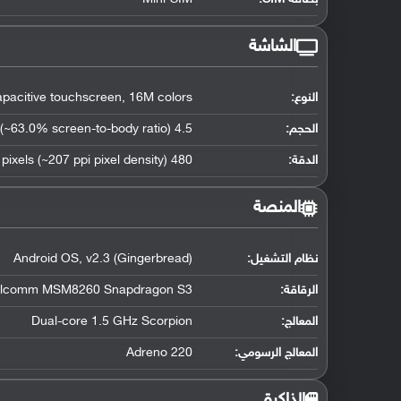
الشاشة
النوع:
acitive touchscreen, 16M colors
الحجم:
4.5 inches (~63.0% screen-to-body ratio)
الدقة:
480 x 800 pixels (~207 ppi pixel density)
المنصة
نظام التشغيل
:
Android OS, v2.3 (Gingerbread)
الرقاقة
:
lcomm MSM8260 Snapdragon S3
المعالج
:
Dual-core 1.5 GHz Scorpion
المعالج الرسومي
:
Adreno 220
الذاكرة