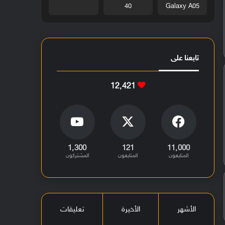
40
Galaxy A05
تابعنا على
12٬421
1٬300
121
11٬000
المتابعون
المتابعون
المشتركون
الأشهر
الأخيرة
تعليقات