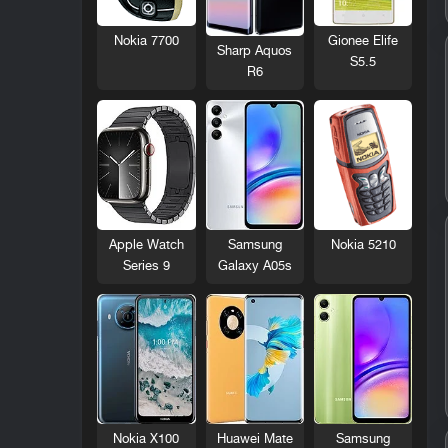
Nokia 7700
Gionee Elife
Sharp Aquos
S5.5
R6
Nokia 5210
Apple Watch
Samsung
Series 9
Galaxy A05s
Nokia X100
Huawei Mate
Samsung