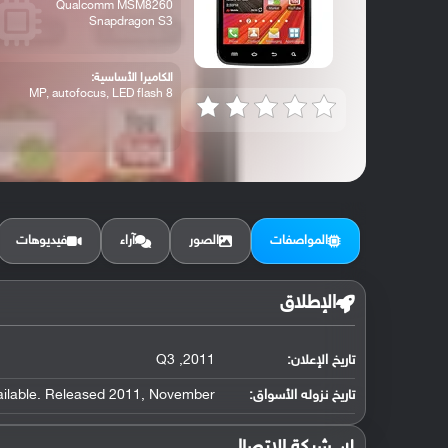
Qualcomm MSM8260
Snapdragon S3
الكاميرا الأساسية:
8 MP, autofocus, LED flash
المواصفات
الصور
آراء
فيديوهات
الإطلاق
تاريخ الإعلان:
2011, Q3
تاريخ نزوله الأسواق:
ailable. Released 2011, November