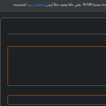
جود خطأ يُرجى
التواصل معنا
لتصحيحه.
*