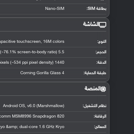
بطاقة SIM:
Nano-SIM
الشاشة
النوع:
acitive touchscreen, 16M colors
الحجم:
5.5 inches (~76.1% screen-to-body ratio)
الدقة:
1440 x 2560 pixels (~534 ppi pixel density)
طبقة الحماية:
Corning Gorilla Glass 4
المنصة
نظام التشغيل
:
Android OS, v6.0 (Marshmallow)
الرقاقة
:
comm MSM8996 Snapdragon 820
المعالج
:
ryo &amp; dual-core 1.6 GHz Kryo