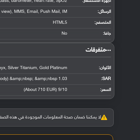
أجهزة الاستشعار:
mpass, barometer, heart rate, SpO2
الرسائل:
view), MMS, Email, Push Mail, IM
المتصفح:
HTML5
جافا:
No
‏متفرقات‏
الألوان:
yx, Silver Titanium, Gold Platinum
1.03 W/kg (head) &amp;nbsp; &amp;nbsp; 1.59 W/kg (body) &amp;nbsp; &amp;nbsp;
:
SAR
السعر:
9/10 (About 710 EUR)
لا يمكننا ضمان صحة المعلومات الموجودة في هذه الصفحة بنسبة 100%، وفي حالة و