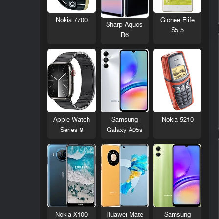
Nokia 7700
Gionee Elife
Sharp Aquos
S5.5
R6
Nokia 5210
Apple Watch
Samsung
Series 9
Galaxy A05s
Nokia X100
Huawei Mate
Samsung