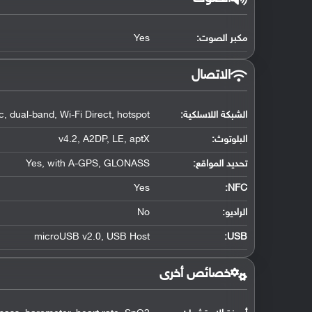
مكبر الصوت:
Yes
الاتصال
الشبكة اللاسلكية:
, dual-band, Wi-Fi Direct, hotspot
البلوتوث
:
v4.2, A2DP, LE, aptX
تحديد المواقع
:
Yes, with A-GPS, GLONASS
Yes
:
NFC
الراديو:
No
microUSB v2.0, USB Host
:
USB
خصائص أخرى