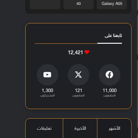
40
Galaxy A05
تابعنا على
12٬421
1٬300
121
11٬000
المتابعون
المتابعون
المشتركون
الأشهر
الأخيرة
تعليقات