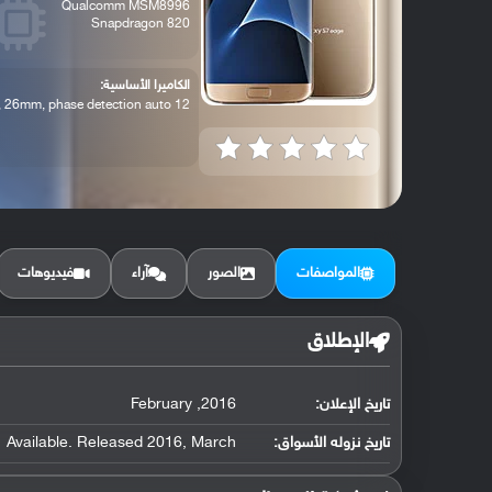
Qualcomm MSM8996
Snapdragon 820
الكاميرا الأساسية:
12 MP, f/1.7, 26mm, phase detection auto...
المواصفات
الصور
آراء
فيديوهات
الإطلاق
تاريخ الإعلان:
2016, February
تاريخ نزوله الأسواق:
Available. Released 2016, March