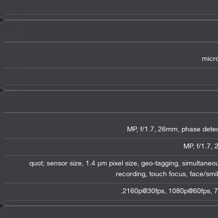
micro
1/2.6&quot; sensor size, 1.4 µm pixel size, geo-tagging, simult
recording, touch focus, face/sm
2160p@30fps, 1080p@60fps, 72