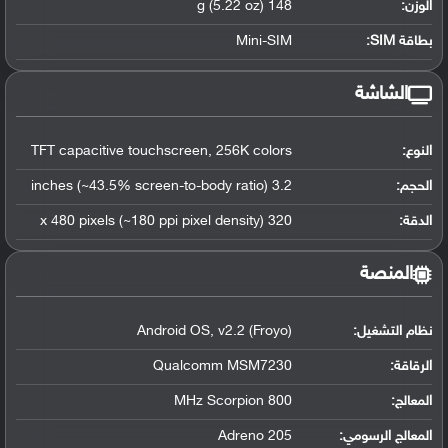
الوزن:
148 g (5.22 oz)
بطاقة SIM:
Mini-SIM
الشاشة
النوع:
TFT capacitive touchscreen, 256K colors
الحجم:
3.2 inches (~43.5% screen-to-body ratio)
الدقة:
320 x 480 pixels (~180 ppi pixel density)
المنصة
نظام التشغيل
:
Android OS, v2.2 (Froyo)
الرقاقة
:
Qualcomm MSM7230
المعالج
:
800 MHz Scorpion
المعالج الرسومي
:
Adreno 205