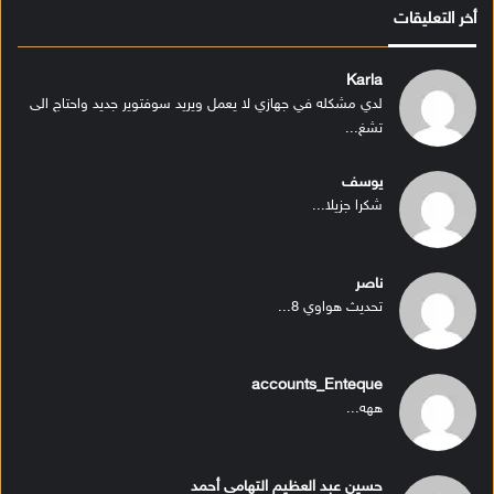
أخر التعليقات
Karla
لدي مشكله في جهازي لا يعمل ويريد سوفتوير جديد واحتاج الى
تشغ...
يوسف
شكرا جزيلا...
ناصر
تحديث هواوي 8...
accounts_Enteque
ههه...
حسين عبد العظيم التهامى أحمد