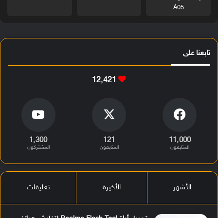
A05
تابعنا على
12٬421
1٬300
121
11٬000
المتابعون
المتابعون
المشتركون
الأشهر
الأخيرة
تعليقات