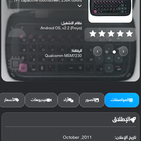
TFT capacitive touchscreen, 256K colors ...
نظام التشغيل:
Android OS, v2.2 (Froyo)
›
‹
الرقاقة:
Qualcomm MSM7230
الرام / التخزين:
260 MB, 256 MB RAM
المواصفات
الصور
آراء
فيديوهات
الأسعار
الكاميرا الأساسية:
3.15 MP, autofocus
الإطلاق
تاريخ الإعلان:
2011, October