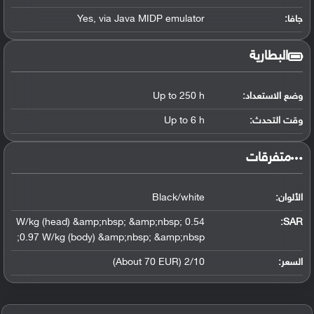
جافا:
Yes, via Java MIDP emulator
البطارية
وضع الاستعداد:
Up to 250 h
وقت التحدث:
Up to 6 h
‏متفرقات‏
الألوان:
Black/white
0.54 W/kg (head) &amp;nbsp; &amp;nbsp;
:
SAR
0.97 W/kg (body) &amp;nbsp; &amp;nbsp;
السعر:
2/10 (About 70 EUR)