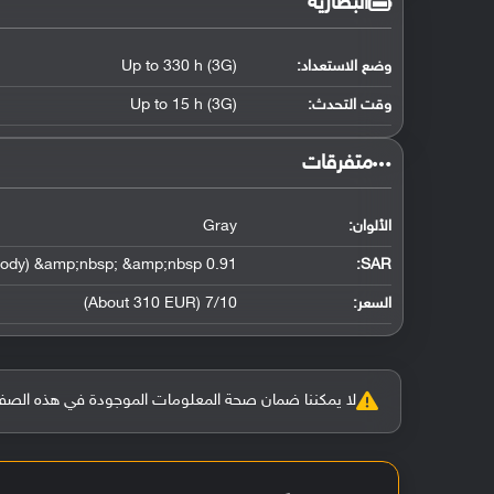
البطارية
وضع الاستعداد:
Up to 330 h (3G)
وقت التحدث:
Up to 15 h (3G)
‏متفرقات‏
الألوان:
Gray
0.91 W/kg (head) &amp;nbsp; &amp;nbsp; 1.52 W/kg (body) &amp;nbsp; &amp;nbsp;
:
SAR
السعر:
7/10 (About 310 EUR)
لا يمكننا ضمان صحة المعلومات الموجودة في هذه الصفحة بنسبة 100%، وفي حالة و