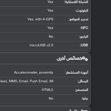
الشبكة اللاسلكية:
Yes
البلوتوث
:
Yes
تحديد المواقع
:
Yes, with A-GPS
Yes
:
NFC
الراديو:
No
microUSB v2.0
:
USB
خصائص أخرى
أجهزة الاستشعار:
Accelerometer, proximity
الرسائل:
iew), MMS, Email, Push Email, IM
المتصفح:
HTML5
جافا:
No