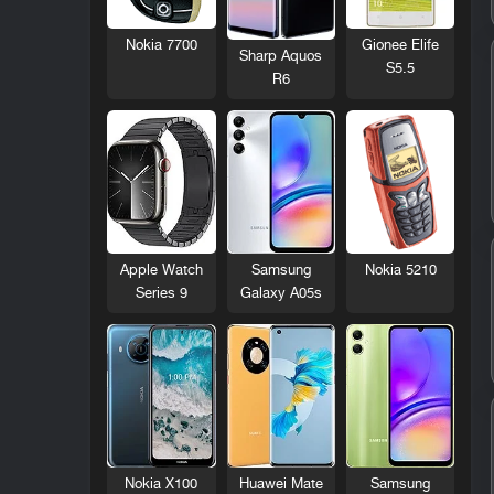
Nokia 7700
Gionee Elife
Sharp Aquos
S5.5
R6
Nokia 5210
Apple Watch
Samsung
Series 9
Galaxy A05s
Nokia X100
Huawei Mate
Samsung