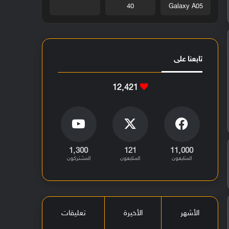
40
Galaxy A05
تابعنا على
12٬421
1٬300
121
11٬000
المتابعون
المتابعون
المشتركون
الأشهر
الأخيرة
تعليقات