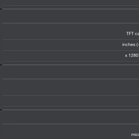
TFT ca
mic