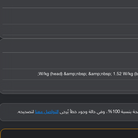
جود خطأ يُرجى
التواصل معنا
لتصحيحه.