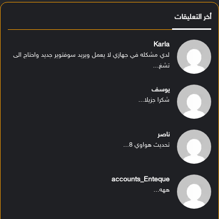
أخر التعليقات
Karla
لدي مشكله في جهازي لا يعمل ويريد سوفتوير جديد واحتاج الى
تشغ...
يوسف
شكرا جزيلا...
ناصر
تحديث هواوي 8...
accounts_Enteque
ههه...