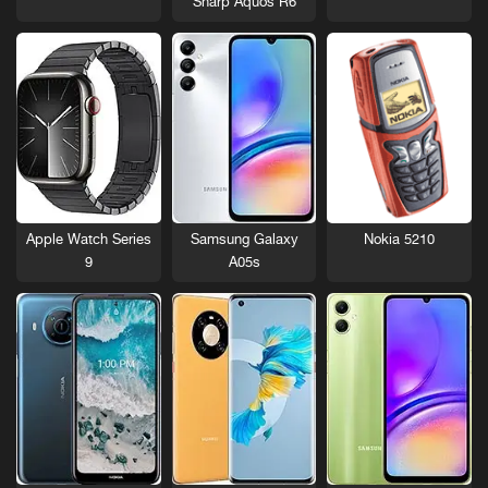
Sharp Aquos R6
Nokia 5210
Apple Watch Series
Samsung Galaxy
9
A05s