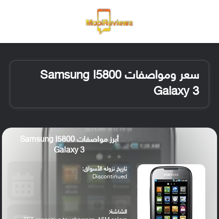
القائمة
تسجيل ا
الو
سعر ومواصفات Samsung I5800
Galaxy 3
أبرز مواصفات Samsung I5800
Galaxy 3
تاريخ نزوله الأسواق:
Discontinued
الشاشة: