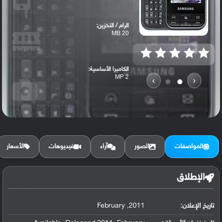
الرام / التخزين:
20 MB
الكاميرا الأساسية:
2 MP
›
‹
المواصفات
الصور
آراء
فيديوهات
الأسعار
الإطلاق
تاريخ الإعلان:
2011, February