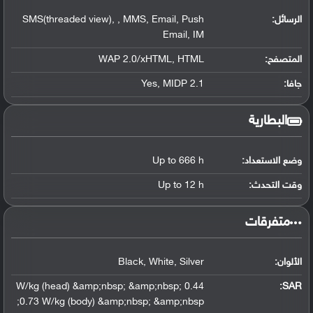
الرسائل:
SMS(threaded view), , MMS, Email, Push
Email, IM
المتصفح:
WAP 2.0/xHTML, HTML
جافا:
Yes, MIDP 2.1
البطارية
وضع الاستعداد:
Up to 666 h
وقت التحدث:
Up to 12 h
‏متفرقات‏
الألوان:
Black, White, Silver
0.44 W/kg (head) &amp;nbsp; &amp;nbsp;
:
SAR
0.73 W/kg (body) &amp;nbsp; &amp;nbsp;