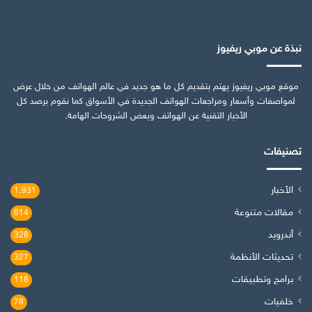
نبذة عن موبي ريفيوز
موقع موبي ريفيوز يهتم بتقديم كل ما هو جديد في عالم الهواتف من خلال عرض
لمواصفات وأسعار ومراجعات الهواتف الجديدة في الأسواق كما نقوم برصد كل
الأخبار التقنية عن الهواتف وبعض الشروحات الهامة.
تصنيفات
الأخبار
1٬931
مقالات متنوعة
614
أندرويد
328
تحديثات الأنظمة
327
برامج وتطبيقات
118
خلفيات
78