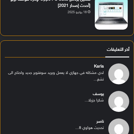
[أحدث إصدار 2021]
18 يوليو 2025
أخر التعليقات
Karla
لدي مشكله في جهازي لا يعمل ويريد سوفتوير جديد واحتاج الى
تشغ...
يوسف
شكرا جزيلا...
ناصر
تحديث هواوي 8...