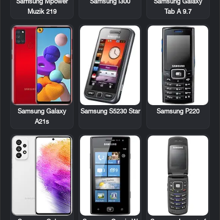
Samsung Mpower
Samsung i300
Samsung Galaxy
Muzik 219
Tab A 9.7
Samsung S5230 Star
Samsung P220
Samsung Galaxy
A21s