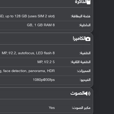
الذاكرة
فتحة البطاقة:
D, up to 128 GB (uses SIM 2 slot)
الداخلية:
8 GB, 1 GB RAM
الكاميرا
الخلفية:
8 MP, f/2.2, autofocus, LED flash
الخلفية الثانية:
5 MP, f/2.2
المميزات:
g, face detection, panorama, HDR
الفيديو:
1080p@30fps
الصوت
مكبر الصوت:
Yes