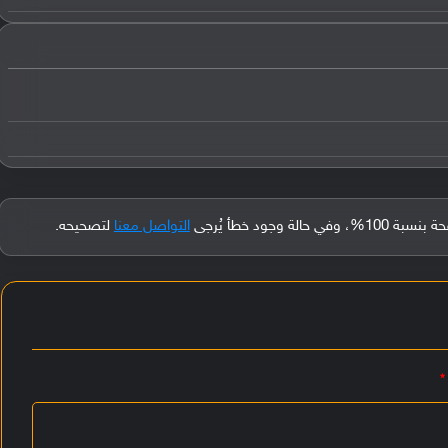
جود خطأ يُرجى
التواصل معنا
لتصحيحه.
*