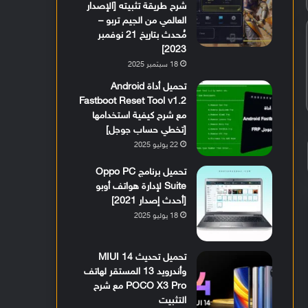
شرح طريقة تثبيته [الإصدار
العالمي من الجيم تربو –
مُحدث بتاريخ 21 نوفمبر
2023]
18 سبتمبر 2025
تحميل أداة Android
Fastboot Reset Tool v1.2
مع شرح كيفية استخدامها
[تخطي حساب جوجل]
22 يوليو 2025
تحميل برنامج Oppo PC
Suite لإدارة هواتف أوبو
[أحدث إصدار 2021]
18 يوليو 2025
تحميل تحديث MIUI 14
وأندرويد 13 المستقر لهاتف
POCO X3 Pro مع شرح
التثبيت