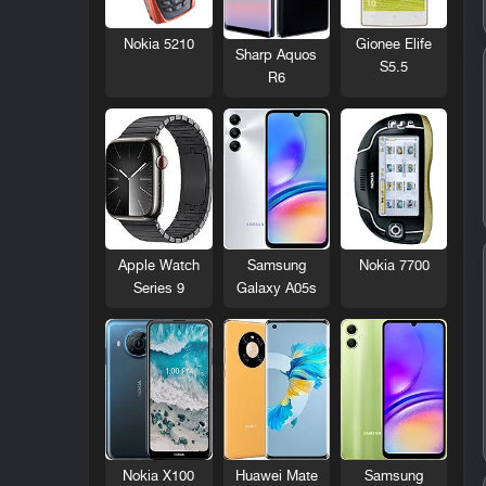
Nokia 5210
Gionee Elife
Sharp Aquos
S5.5
R6
Nokia 7700
Apple Watch
Samsung
Series 9
Galaxy A05s
Nokia X100
Huawei Mate
Samsung