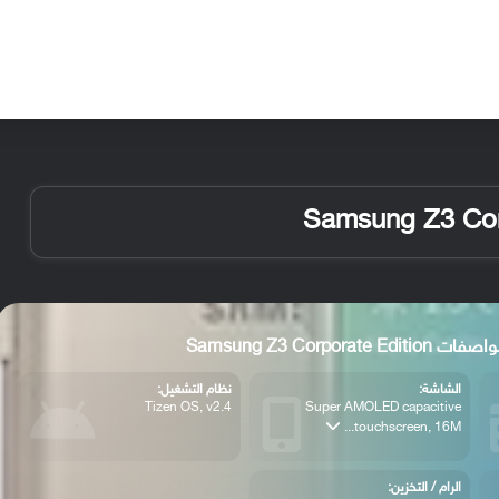
الأخبار
مقالات
الأجهزة
الأنظمة والتطبيقات
Samsung Z3 Corporate Editio
الشاشة:
نظام التشغيل:
Tizen OS, v2.4
Super AMOLED capacitive
touchscreen, 16M...
الرام / التخزين: