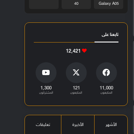
40
Galaxy A05
تابعنا على
12٬421
1٬300
121
11٬000
المتابعون
المتابعون
المشتركون
الأشهر
الأخيرة
تعليقات