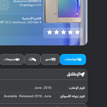
Qualcomm MSM8916
Snapdragon 410
الكاميرا الأساسية:
8 MP, f/2.2, autofocus, LED flash
المواصفات
الصور
آراء
فيديوهات
الإطلاق
تاريخ الإعلان:
2016, June
تاريخ نزوله الأسواق:
Available. Released 2016, June