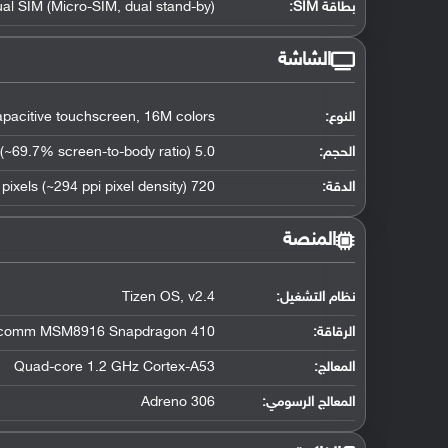
بطاقة SIM:
al SIM (Micro-SIM, dual stand-by)
الشاشة
النوع:
acitive touchscreen, 16M colors
الحجم:
5.0 inches (~69.7% screen-to-body ratio)
الدقة:
720 x 1280 pixels (~294 ppi pixel density)
المنصة
نظام التشغيل
:
Tizen OS, v2.4
الرقاقة
:
comm MSM8916 Snapdragon 410
المعالج
:
Quad-core 1.2 GHz Cortex-A53
المعالج الرسومي
:
Adreno 306