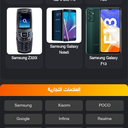
Tab 3 Lite 7.0
Ace
Samsung Galaxy
Note5
Samsung Z320i
Samsung Galaxy
F13
العلامات التجارية
Samsung
Xiaomi
POCO
Google
Infinix
Realme