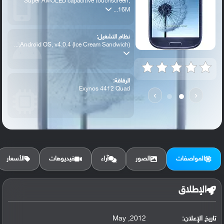
Super AMOLED capacitive touchscreen,
16M...
نظام التشغيل:
Android OS, v4.0.4 (Ice Cream Sandwich),...
الرقاقة:
Exynos 4412 Quad
›
‹
الرام / التخزين:
16/32/64 GB, 1 GB RAM
المواصفات
الصور
آراء
فيديوهات
الأسعار
الكاميرا الأساسية:
8 MP, f/2.6, autofocus, LED flash,
الإطلاق
تاريخ الإعلان:
2012, May