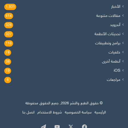
الأخبار
1٬931
مقالات متنوعة
614
أندرويد
328
تحديثات الأنظمة
327
برامج وتطبيقات
118
خلفيات
78
أنظمة أخرى
38
iOS
19
مراجعات
6
© حقوق الطبع والنشر 2026, جميع الحقوق محفوظة
الرئيسية
سياسة الخصوصية
شروط الاستخدام
اتصل بنا
‫X
فيسبوك
‫YouTube
تيلقرام