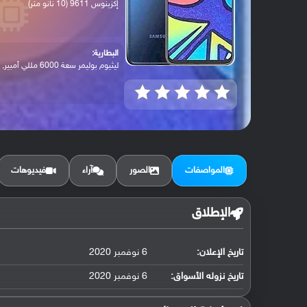
إكزينوس 9611 (10 نانو متر)
البطارية:
ليثيوم بوليمر سعة 6000 مللي أمبير, غير ق...
المواصفات
الصور
آراء
فيديوهات
الإطلاق
تاريخ الإعلان:
6 نوفمبر 2020
تاريخ نزوله الأسواق:
6 نوفمبر 2020