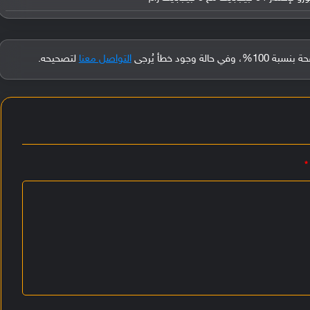
جود خطأ يُرجى
التواصل معنا
لتصحيحه.
*