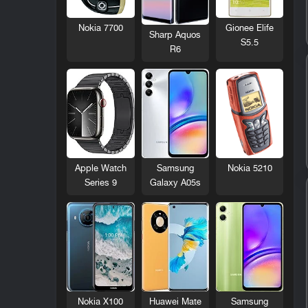
Nokia 7700
Gionee Elife
Sharp Aquos
S5.5
R6
Nokia 5210
Apple Watch
Samsung
Series 9
Galaxy A05s
Nokia X100
Huawei Mate
Samsung