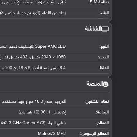
بطاقة SIM:
ثنائي الشريحة (نانو سيم) - الإثنين في و
البناء:
زجاج من الأمام (كورنينج جوريلا جلاس 3) وإطار الهاتف وظهره من البلاستيك
الشاشة
النوع:
Super AMOLED كابستيف تدعم اللمس, 16 مليون لون
الحجم:
1080 × 2340 بكسل، 403 بكسل لكل إنش
الدقة:
6.4 إنش, نسبة أبعاد 19.5:9, 100.5 سم2 (حوالي 84.1 ٪ نسبة إستحواذ الشاشة)
المنصة
نظام التشغيل
:
أندرويد إصدار 10.0 مع واجهة مستخدم One UI 2.5
الرقاقة
:
إكزينوس 9611 (10 نانو متر)
المعالج
:
ثماني النواة (4x2.3 GHz Cortex-A73 و 4x1.7 GHz Cortex-A53)
المعالج الرسومي
:
Mali-G72 MP3