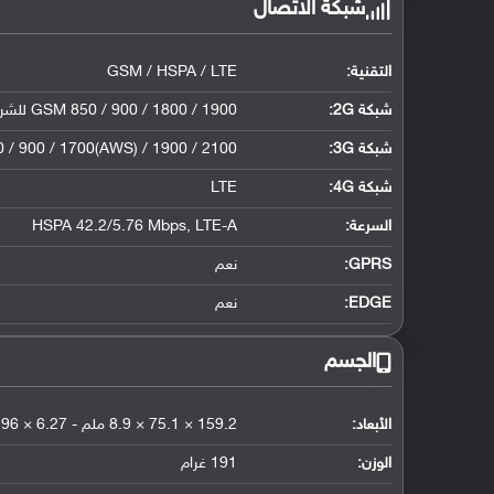
شبكة الاتصال
التقنية:
GSM / HSPA / LTE
شبكة 2G:
GSM 850 / 900 / 1800 / 1900 للشريحة الأولى والثانية - إصدار الشريحتان فقط
شبكة 3G
:
/ 900 / 1700(AWS) / 1900 / 2100
شبكة 4G
:
LTE
السرعة:
HSPA 42.2/5.76 Mbps, LTE-A
GPRS:
نعم
EDGE:
نعم
الجسم
الأبعاد:
159.2 × 75.1 × 8.9 ملم - 6.27 × 2.96 × 0.35 إنش
الوزن:
191 غرام