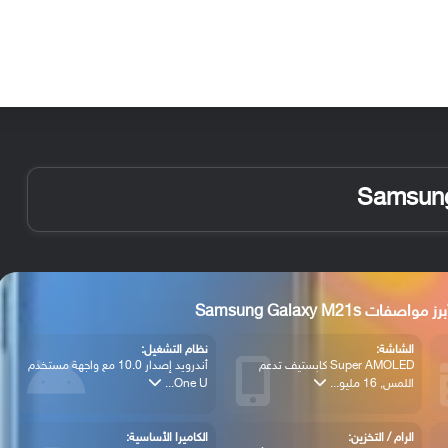
الأخبار
مقالات
الأجهزة
الأنظمة والتطبيقات
رز مواصفات Samsung Galaxy M21s
الشاشة:
نظام التشغيل:
Super AMOLED كابستيف تدعم
أندرويد إصدار 10.0 مع واجهة مستخدم
اللمس, 16 مليو...
One U...
الرام / التخزين:
الكاميرا الأساسية: