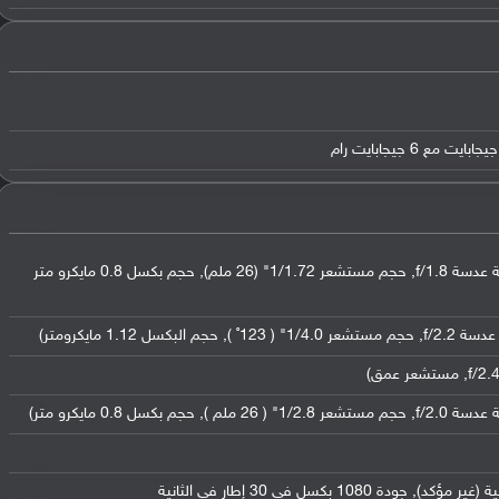
عدسة واسعة بدقة 64 ميجابكسل ( فتحة عدسة f/1.8, حجم مستشعر 1/1.72" (26 ملم), حجم بكسل 0.8 مايكرو متر