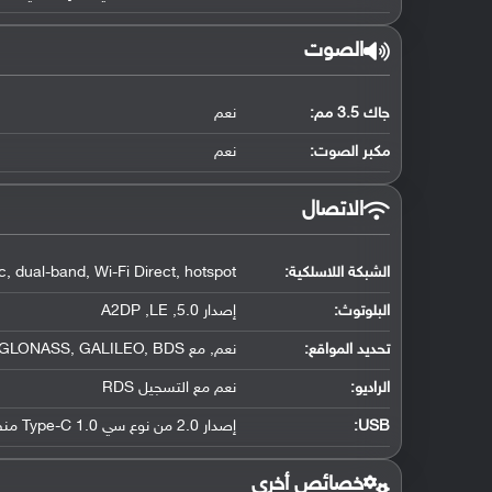
الصوت
جاك 3.5 مم:
نعم
مكبر الصوت:
نعم
الاتصال
الشبكة اللاسلكية:
, dual-band, Wi-Fi Direct, hotspot
البلوتوث
:
إصدار 5.0, A2DP ,LE
تحديد المواقع
:
نعم, مع A-GPS, GLONASS, GALILEO, BDS
الراديو:
نعم مع التسجيل RDS
USB
:
إصدار 2.0 من نوع سي Type-C 1.0 منفذ ذو جهتين, مع دعم OTG
خصائص أخرى