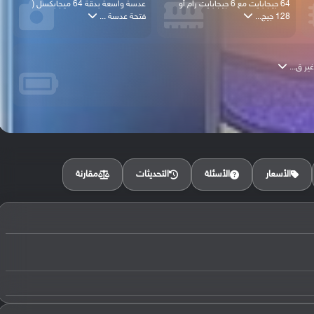
64 جيجابايت مع 6 جيجابايت رام أو
عدسة واسعة بدقة 64 ميجابكسل (
128 جيج...
فتحة عدسة ...
مقارنة
الأسعار
الأسئلة
التحديثات