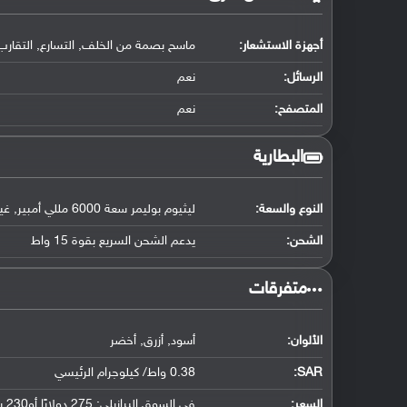
أجهزة الاستشعار:
ماسح بصمة من الخلف, التسارع, التقارب,
الرسائل:
نعم
المتصفح:
نعم
البطارية
النوع والسعة:
ليثيوم بوليمر سعة 6000 مللي أمبير, غير قابلة للإزالة
الشحن:
يدعم الشحن السريع بقوة 15 واط
‏متفرقات‏
الألوان:
أسود, أزرق, أخضر
SAR
:
0.38 واط/ كيلوجرام الرئيسي
السعر:
في السوق البرازيلي: 275 دولارًا أو230 يورو لإصدار 64 جيجابايت مع 6 جيجابايت رام