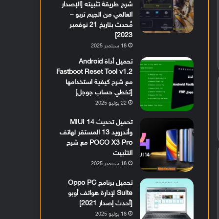
شرح طريقة تثبيته [الإصدار
العالمي من الجيم تربو –
مُحدث بتاريخ 21 نوفمبر
2023]
18 سبتمبر 2025
تحميل أداة Android
Fastboot Reset Tool v1.2
مع شرح كيفية استخدامها
[تخطي حساب جوجل]
22 يوليو 2025
تحميل تحديث MIUI 14
وأندرويد 13 المستقر لهاتف
POCO X3 Pro مع شرح
التثبيت
18 سبتمبر 2025
تحميل برنامج Oppo PC
Suite لإدارة هواتف أوبو
[أحدث إصدار 2021]
18 يوليو 2025