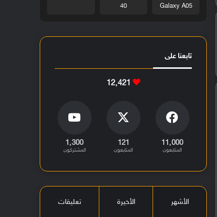
40
Galaxy A05
تابعنا على
12٬421
1٬300
121
11٬000
المتابعون
المتابعون
المشتركون
الأشهر
الأخيرة
تعليقات