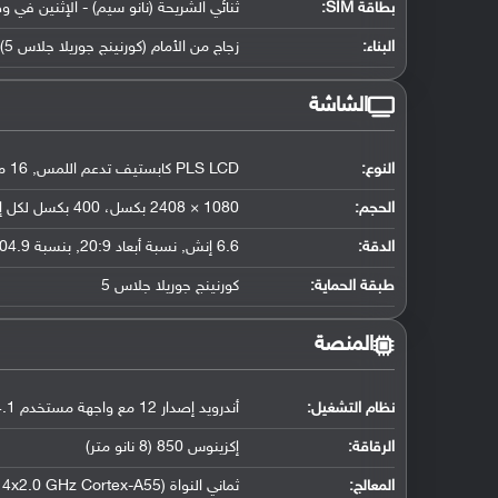
بطاقة SIM:
ثنائي الشريحة (نانو سيم) - الإثنين في و
البناء:
زجاج من الأمام (كورنينج جوريلا جلاس 5) وإطار الهاتف وظهره من البلاستيك
الشاشة
النوع:
PLS LCD كابستيف تدعم اللمس, 16 مليون لون
الحجم:
1080 × 2408 بكسل، 400 بكسل لكل إنش
الدقة:
6.6 إنش, نسبة أبعاد 20:9, بنسبة 104.9 سم2 (حوالي 82.5 ٪ نسبة إستحواذ الشاشة)
طبقة الحماية:
كورنينج جوريلا جلاس 5
المنصة
نظام التشغيل
:
أندرويد إصدار 12 مع واجهة مستخدم One UI Core 4.1
الرقاقة
:
إكزينوس 850 (8 نانو متر)
المعالج
:
ثماني النواة (4x2.0 GHz Cortex-A55 و4x2.0 GHz Cortex-A55)