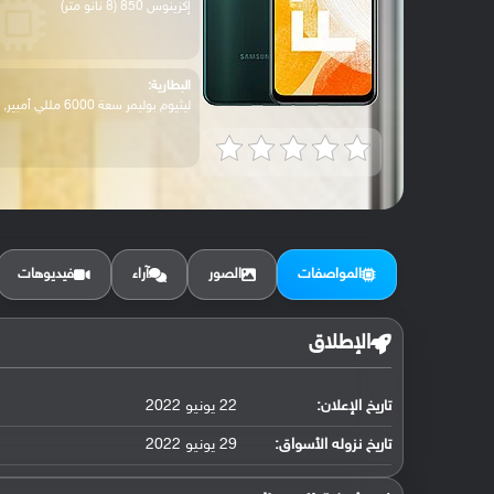
إكزينوس 850 (8 نانو متر)
البطارية:
ليثيوم بوليمر سعة 6000 مللي أمبير, غير ق...
المواصفات
الصور
آراء
فيديوهات
الإطلاق
تاريخ الإعلان:
22 يونيو 2022
تاريخ نزوله الأسواق:
29 يونيو 2022