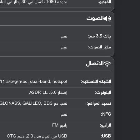
الفيديو:
بجودة 1080 بكسل في 30 إطار في الثانية
الصوت
جاك 3.5 مم:
نعم
مكبر الصوت:
نعم
الاتصال
الشبكة اللاسلكية:
.11 a/b/g/n/ac, dual-band, hotspot
البلوتوث
:
إصدار 5.0, A2DP, LE
تحديد المواقع
:
نعم, مع A-GPS, GLONASS, GALILEO, BDS
NFC
:
نعم
الراديو:
راديو FM
USB
:
USB من النوع سي 2.0, دعم OTG