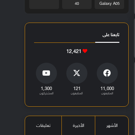
40
Galaxy A05
تابعنا على
12٬421
1٬300
121
11٬000
المتابعون
المتابعون
المشتركون
الأشهر
الأخيرة
تعليقات