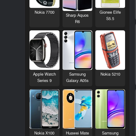
Nokia 7700
Gionee Elife
Sharp Aquos
S5.5
R6
Nokia 5210
Apple Watch
Samsung
Series 9
Galaxy A05s
Nokia X100
Huawei Mate
Samsung