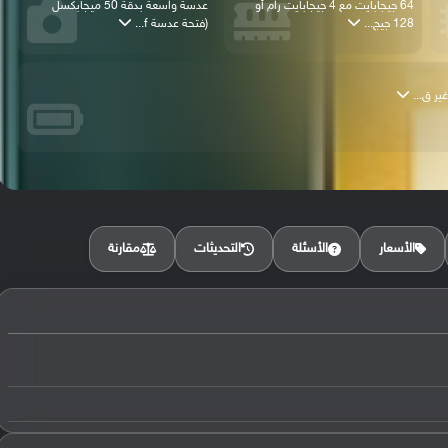
64 جيجابايت مع 4 جيجابايت رام أو
عدسة واسعة بدقة 50 ميجابكسل
128 جيج...
(فتحة عدسة f...
مقارنة
الأسعار
الأسئلة
التحديثات