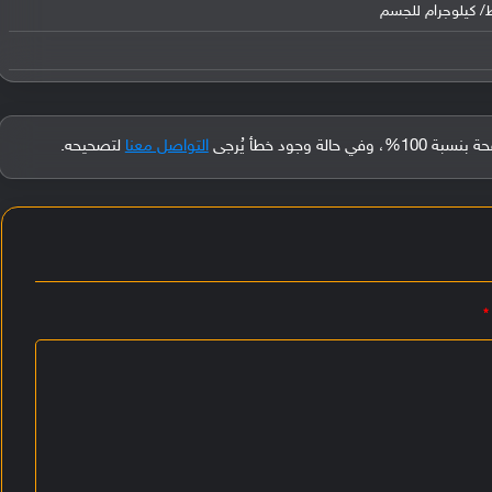
جود خطأ يُرجى
التواصل معنا
لتصحيحه.
*