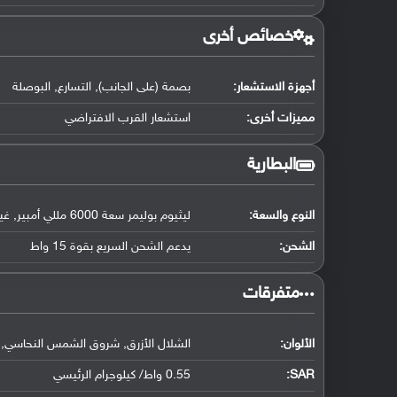
خصائص أخرى
أجهزة الاستشعار:
بصمة (على الجانب), التسارع, البوصلة
مميزات أخرى:
استشعار القرب الافتراضي
البطارية
النوع والسعة:
ليثيوم بوليمر سعة 6000 مللي أمبير, غير قابلة للإزالة
الشحن:
يدعم الشحن السريع بقوة 15 واط
‏متفرقات‏
الألوان:
الشلال الأزرق, شروق الشمس النحاسي, 
SAR
:
0.55 واط/ كيلوجرام الرئيسي