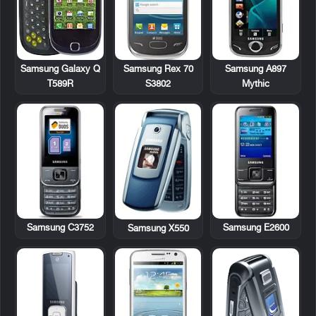
Samsung Galaxy Q
Samsung Rex 70
Samsung A897
T589R
S3802
Mythic
Samsung C3752
Samsung E2600
Samsung X550