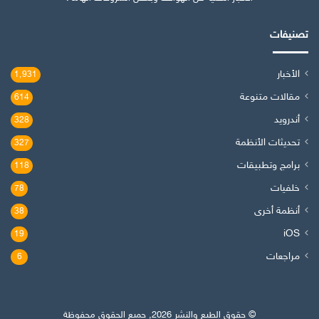
تصنيفات
الأخبار
1٬931
مقالات متنوعة
614
أندرويد
328
تحديثات الأنظمة
327
برامج وتطبيقات
118
خلفيات
78
أنظمة أخرى
38
iOS
19
مراجعات
6
© حقوق الطبع والنشر 2026, جميع الحقوق محفوظة