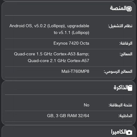
المنصة
نظام التشغيل
:
Android OS, v5.0.2 (Lollipop), upgradable
to v5.1.1 (Lollipop)
الرقاقة
:
Exynos 7420 Octa
المعالج
:
Quad-core 1.5 GHz Cortex-A53 &amp;
Quad-core 2.1 GHz Cortex-A57
المعالج الرسومي
:
Mali-T760MP8
الذاكرة
فتحة البطاقة:
No
الداخلية:
32/64 GB, 3 GB RAM
الكاميرا