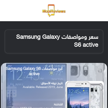
القائمة
تسجيل ا
الو
سعر ومواصفات Samsung Galaxy
S6 active
أبرز مواصفات Samsung Galaxy S6
active
تاريخ نزوله الأسواق:
Available. Released 2015, June
الشاشة: