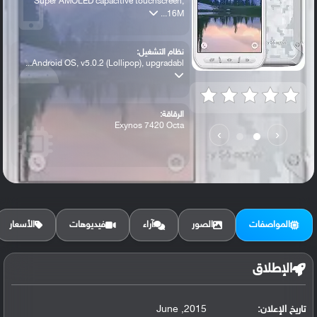
Super AMOLED capacitive touchscreen,
16M...
نظام التشغيل:
Android OS, v5.0.2 (Lollipop), upgradabl...
الرقاقة:
Exynos 7420 Octa
›
‹
الرام / التخزين:
32/64 GB, 3 GB RAM
المواصفات
الصور
آراء
فيديوهات
الأسعار
الكاميرا الأساسية:
16 MP, f/1.9, 28mm, autofocus, LED flash
الإطلاق
تاريخ الإعلان:
2015, June