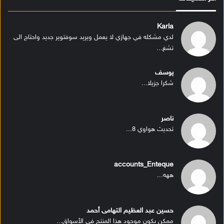
Karla
لدي مشكله في جهازي لا يعمل ويريد سوفتوير جديد واحتاج الى
تشغ...
يوسف
شكرا جزيلا...
ناصر
تحديث هواوي 8...
accounts_Enteque
ههه...
حسين عبد العظيم التهامى أحمد
ممكن يكون موجود هذا المنتج في الأسواق...