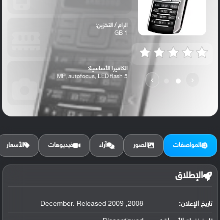
الرام / التخزين:
1 GB
الكاميرا الأساسية:
5 MP, autofocus, LED flash
›
‹
المواصفات
الصور
آراء
فيديوهات
الأسعار
الإطلاق
تاريخ الإعلان:
2008, December. Released 2009