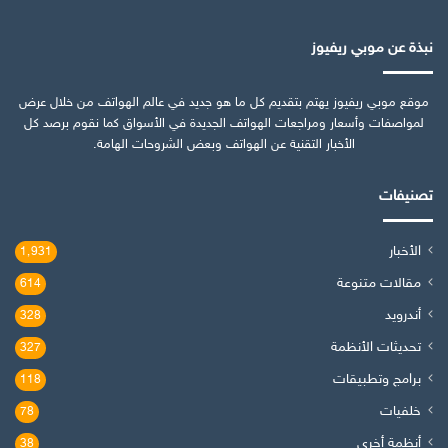
نبذة عن موبي ريفيوز
موقع موبي ريفيوز يهتم بتقديم كل ما هو جديد في عالم الهواتف من خلال عرض
لمواصفات وأسعار ومراجعات الهواتف الجديدة في الأسواق كما نقوم برصد كل
الأخبار التقنية عن الهواتف وبعض الشروحات الهامة.
تصنيفات
الأخبار
1٬931
مقالات متنوعة
614
أندرويد
328
تحديثات الأنظمة
327
برامج وتطبيقات
118
خلفيات
78
أنظمة أخرى
38