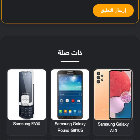
ذات صلة
Samsung F330
Samsung Galaxy
Samsung Galaxy
Round G910S
A13