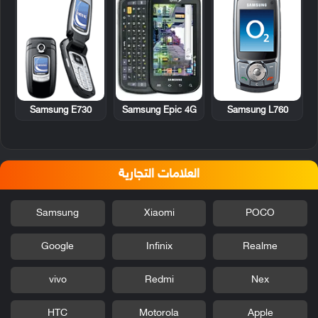
Samsung E730
Samsung Epic 4G
Samsung L760
العلامات التجارية
Samsung
Xiaomi
POCO
Google
Infinix
Realme
vivo
Redmi
Nex
HTC
Motorola
Apple