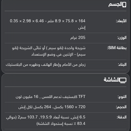
الجسم
الأبعاد:
164 × 75.8 × 8.9 ملم - 6.46 × 2.98 × 0.35
إنش
الوزن:
205 غرام
بطاقة SIM:
شريحة واحدة (نانو سيم ) أو ثنائي الشريحة (نانو
سيم) - الإثنين في وضع الإستعداد
البناء:
زجاج من الأمام وإطار الهاتف وظهره من البلاستيك
الشاشة
النوع:
TFT كابستيف تدعم اللمس , 16 مليون لون
الحجم:
720 × 1560 بكسل، 264 بكسل لكل إنش
الدقة:
6.5 إنش, نسبة أبعاد 19.5:9, 103.7 سم2 (حوالي
83.4 ٪ نسبة إستحواذ الشاشة)