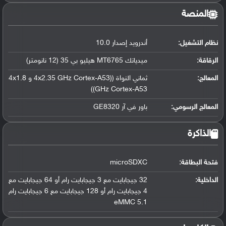
المنصة
نظام التشغيل
:
أندرويد إصدار 10.0
الرقاقة
:
ميدياتك MT6765 هيليو بي 35 (12 نانومتر)
المعالج
:
ثماني النواة ((4x2.35 GHz Cortex-A53 و 4x1.8
GHz Cortex-A53))
المعالج الرسومي
:
باور في آر GE8320
الذاكرة
فتحة البطاقة:
microSDXC
الداخلية:
32 جيجابايت مع 3 جيجابايت رام أو 64 جيجابايت مع
4 جيجابايت رام أو 128 جيجابايت مع 6 جيجابايت رام
eMMC 5.1