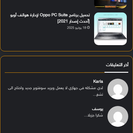
تحميل برنامج Oppo PC Suite لإدارة هواتف أوبو
[أحدث إصدار 2021]
18 يوليو 2025
أخر التعليقات
Karla
لدي مشكله في جهازي لا يعمل ويريد سوفتوير جديد واحتاج الى
تشغ...
يوسف
شكرا جزيلا...