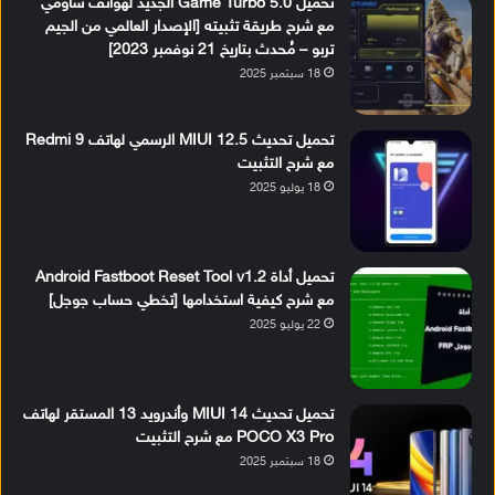
تحميل Game Turbo 5.0 الجديد لهواتف شاومي
مع شرح طريقة تثبيته [الإصدار العالمي من الجيم
تربو – مُحدث بتاريخ 21 نوفمبر 2023]
18 سبتمبر 2025
تحميل تحديث MIUI 12.5 الرسمي لهاتف Redmi 9
مع شرح التثبيت
18 يوليو 2025
تحميل أداة Android Fastboot Reset Tool v1.2
مع شرح كيفية استخدامها [تخطي حساب جوجل]
22 يوليو 2025
تحميل تحديث MIUI 14 وأندرويد 13 المستقر لهاتف
POCO X3 Pro مع شرح التثبيت
18 سبتمبر 2025