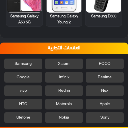
Samsung Galaxy
Samsung D600
Samsung Galaxy
Young 2
A53 5G
العلامات التجارية
Samsung
Xiaomi
POCO
Google
Infinix
Realme
vivo
Redmi
Nex
HTC
Motorola
Apple
Ulefone
Nokia
Sony