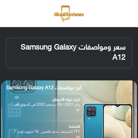
القائمة
تسجيل ا
الو
سعر ومواصفات Samsung Galaxy
A12
أبرز مواصفات Samsung Galaxy A12
تاريخ نزوله الأسواق:
يناير 2021 / 29 ديسمبر 2020 في السوق الم...
الشاشة:
TFT كابستيف تدعم اللمس , 16 مليون لون، 7...