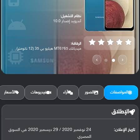
نظام التشغيل:
أندرويد إصدار 10.0
الرقاقة:
ميدياتك MT6765 هيليو بي 35 (12 نانومتر)
›
‹
الرام / التخزين:
32 جيجابايت مع 3 جيجابايت رام أو 64 جيجا...
المواصفات
الصور
آراء
فيديوهات
الأسعار
الكاميرا الأساسية:
عدسة واسعة بدقة 48 ميجابكسل ( فتحة عدسة ...
الإطلاق
تاريخ الإعلان:
البطارية:
24 نوفمبر 2020 / 29 ديسمبر 2020 في السوق
ليثيوم بوليمر سعة 5000 مللي أمبير, غير ق...
المصري