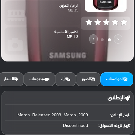
الرام / التخزين:
35 MB
الكاميرا الأساسية:
1.3 MP
›
‹
المواصفات
الصور
آراء
فيديوهات
الأسعار
الإطلاق
تاريخ الإعلان:
2009, March. Released 2009, March
تاريخ نزوله الأسواق:
Discontinued