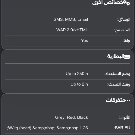
خصائص أخرى
الرسائل:
SMS, MMS, Email
المتصفح:
WAP 2.0/xHTML
جافا:
Yes
البطارية
وضع الاستعداد:
Up to 250 h
وقت التحدث:
Up to 2 h
‏متفرقات‏
الألوان:
Grey, Red, Black
1.26 W/kg (head) &amp;nbsp; &amp;nbsp;
SAR EU: