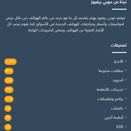
نبذة عن موبي ريفيوز
موقع موبي ريفيوز يهتم بتقديم كل ما هو جديد في عالم الهواتف من خلال عرض
لمواصفات وأسعار ومراجعات الهواتف الجديدة في الأسواق كما نقوم برصد كل
الأخبار التقنية عن الهواتف وبعض الشروحات الهامة.
تصنيفات
الأخبار
1٬931
مقالات متنوعة
614
أندرويد
328
تحديثات الأنظمة
327
برامج وتطبيقات
118
خلفيات
78
أنظمة أخرى
38
iOS
19