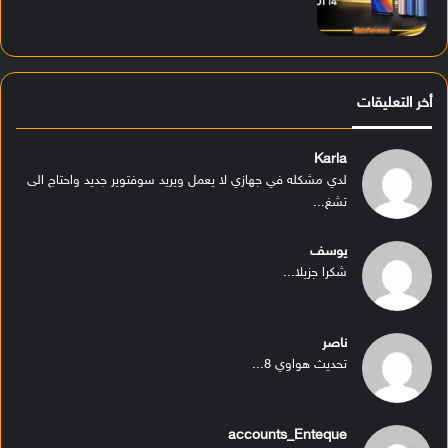
أخر التعليقات
Karla
لدي مشكله في جهازي لا يعمل ويريد سوفتوير جديد واحتاج الى
تشغ...
يوسف
شكرا جزيلا...
ناصر
تحديث هواوي 8...
accounts_Enteque