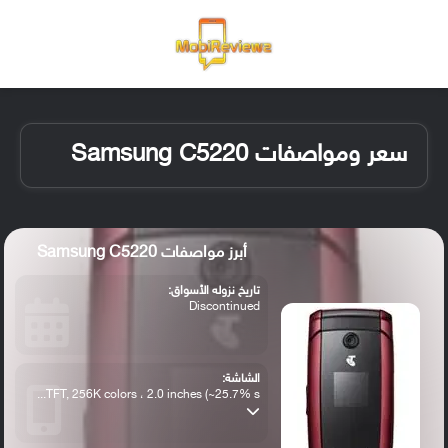
القائمة
تسجيل ا
الو
سعر ومواصفات Samsung C5220
أبرز مواصفات Samsung C5220
تاريخ نزوله الأسواق:
Discontinued
الشاشة:
TFT, 256K colors ، 2.0 inches (~25.7% s...