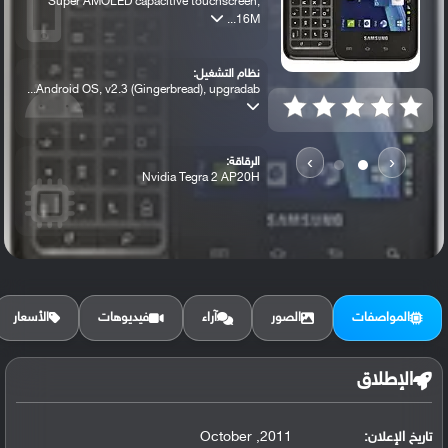
Super AMOLED capacitive touchscreen,
16M...
نظام التشغيل:
Android OS, v2.3 (Gingerbread), upgradab...
›
‹
الرقاقة:
Nvidia Tegra 2 AP20H
الرام / التخزين:
8 GB, 1 GB RAM
المواصفات
الصور
آراء
فيديوهات
الأسعار
الكاميرا الأساسية:
8 MP, autofocus, LED flash
الإطلاق
تاريخ الإعلان:
2011, October