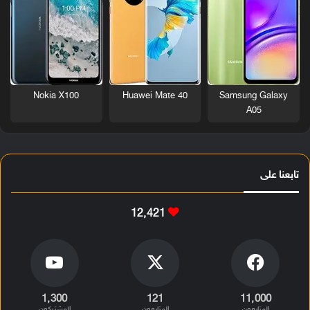
Nokia X100
Huawei Mate 40
Samsung Galaxy
A05
تابعنا على
12٬421
1٬300
121
11٬000
المتابعون
المتابعون
المشتركون