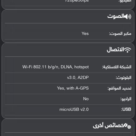
الفيديو:
720p@30fps
الصوت
مكبر الصوت:
Yes
الاتصال
الشبكة اللاسلكية:
Wi-Fi 802.11 b/g/n, DLNA, hotspot
البلوتوث
:
v3.0, A2DP
تحديد المواقع
:
Yes, with A-GPS
الراديو:
No
microUSB v2.0
:
USB
خصائص أخرى