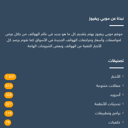
نبذة عن موبي ريفيوز
موقع موبي ريفيوز يهتم بتقديم كل ما هو جديد في عالم الهواتف من خلال عرض
لمواصفات وأسعار ومراجعات الهواتف الجديدة في الأسواق كما نقوم برصد كل
الأخبار التقنية عن الهواتف وبعض الشروحات الهامة.
تصنيفات
الأخبار
1٬931
مقالات متنوعة
614
أندرويد
328
تحديثات الأنظمة
327
برامج وتطبيقات
118
خلفيات
78