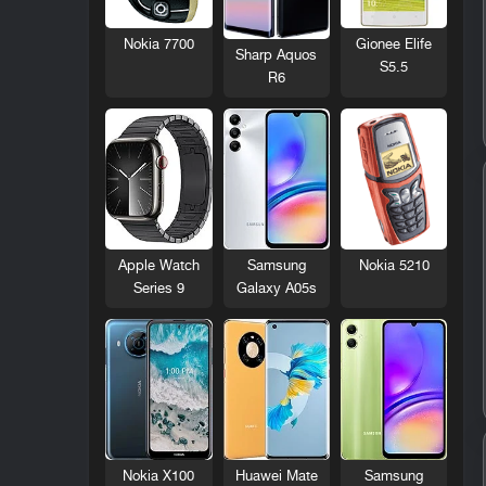
Nokia 7700
Gionee Elife
Sharp Aquos
S5.5
R6
Nokia 5210
Apple Watch
Samsung
Series 9
Galaxy A05s
Nokia X100
Huawei Mate
Samsung