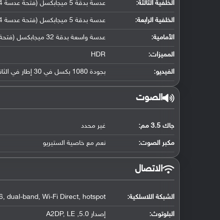
الخلفية الثالثة:
عدسة بدقة 5 ميجابكسل (فتحة عدسة f/2.4, كاميرا ماكرو مخصصة)
الخلفية الرابعة:
عدسة بدقة 5 ميجابكسل (فتحة عدسة f/2.4, مستشعر عمق)
الأمامية:
عدسة واسعة بدقة 32 ميجابكسل (فتحة عدسة f/2.2, حجم مستشعر 1/2.8" ( 26 ملم ), حجم بكسل 0.8 مايكرو متر)
المميزات:
HDR
الفيديو:
بجودة 1080 بكسل في 30 إطار في الثانية
الصوت
جاك 3.5 مم:
غير محدد
مكبر الصوت:
نعم مع خاصية الستيريو
الاتصال
الشبكة اللاسلكية:
, dual-band, Wi-Fi Direct, hotspot
البلوتوث
:
إصدار 5.0, A2DP, LE