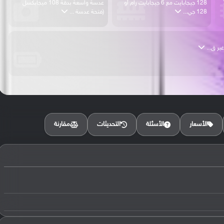
778
128 جيجابايت مع 6 جيجابايت رام أو
عدسة واسعة بدقة 108 ميجابكسل
128 جي...
(فتحة عدسة ...
مقارنة
الأسعار
الأسئلة
التحديثات