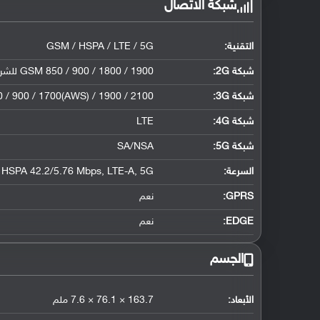
شبكة الاتصال
التقنية:
GSM / HSPA / LTE / 5G
شبكة 2G:
GSM 850 / 900 / 1800 / 1900 للشريحة الأولى والثانية لإصدار الشريحتين فقط
شبكة 3G
:
/ 900 / 1700(AWS) / 1900 / 2100
شبكة 4G
:
LTE
شبكة 5G
:
SA/NSA
السرعة:
HSPA 42.2/5.76 Mbps, LTE-A, 5G
GPRS:
نعم
EDGE:
نعم
الجسم
الأبعاد:
163.7 × 76.1 × 7.6 ملم