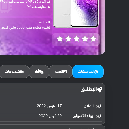
كوالكوم SM7325 سناب دراجون 
جي فايف ج...
البطارية:
ليثيوم بوليمر سعة 5000 مللي أمبير, غير ق...
المواصفات
الصور
آراء
فيديوهات
الإطلاق
تاريخ الإعلان:
17 مارس 2022
تاريخ نزوله الأسواق:
22 أبريل 2022