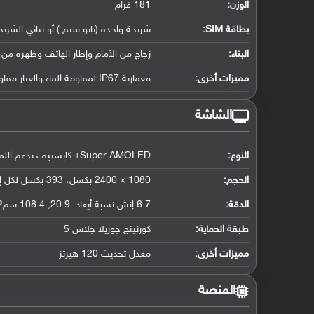
الوزن:
181 غرام
بطاقة SIM:
شريحة واحدة (نانو سيم ) أو ثنائي الشريح
البناء:
زجاج من الأمام وإطار الهاتف وظهره من 
مميزات أخرى:
معمارية IP67 لمقاومة الماء والغبار مقاومة الماء تصل لعمق 1 متر لمدة نصف ساعة
الشاشة
النوع:
Super AMOLED+ كابستيف تدعم اللمس, 16 مليون لون
الحجم:
1080 × 2400 بكسل، 393 بكسل لكل إنش
الدقة:
6.7 إنش نسبة أيعاد: 20:9, 108.4 سم2 (حوالي 87.0 ٪ نسبة إستحواذ الشاشة)
طبقة الحماية:
كورنينج جوريلا جلاس 5
مميزات أخرى:
معدل تحديث 120 هيرتز
المنصة