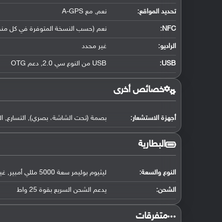
تحديد المواقع
:
نعم, مع A-GPS
NFC
:
نعم (حسب النسخة المتوفرة في كل من
الراديو:
غير محدد
USB
:
USB من النوع سي 2.0, دعم OTG
خصائص أخرى
أجهزة الاستشعار:
بصمة (تحت الشاشة، بصري), التسارع, الت
البطارية
النوع والسعة:
ليثيوم بوليمر سعة 5000 مللي أمبير, غير قابلة للإزالة
الشحن:
يدعم الشحن السريع بقوة 25 واط
‏متفرقات‏