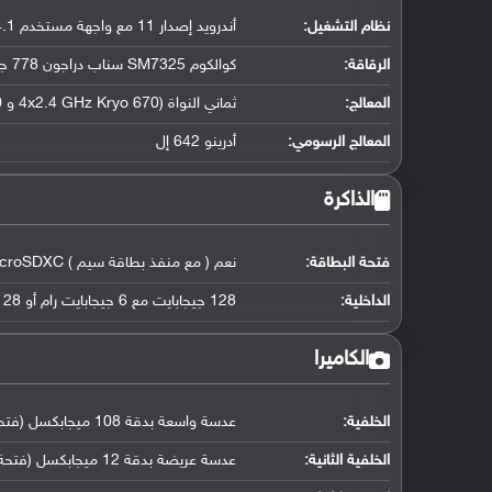
نظام التشغيل
:
أندرويد إصدار 11 مع واجهة مستخدم One UI 4.1
الرقاقة
:
كوالكوم SM7325 سناب دراجون 778 جي فايف جي (6 نانو متر)
المعالج
:
ثماني النواة (4x2.4 GHz Kryo 670 و 4x1.8 GHz Kryo 670)
المعالج الرسومي
:
أدرينو 642 إل
الذاكرة
فتحة البطاقة:
نعم ( مع منفذ بطاقة سيم ) microSDXC
الداخلية:
128 جيجابايت مع 6 جيجابايت رام أو 128 جيجابايت مع 8 جيجابايت رام أو 256 جيجابايت مع 8 جيجابايت رام
الكاميرا
الخلفية:
عدسة واسعة بدقة 108 ميجابكسل (فتحة عدسة f/1.8, كشف تلقائي لضبط بؤرة العدسة, مثبت بصري)
الخلفية الثانية:
عدسة عريضة بدقة 12 ميجابكسل (فتحة عدسة f/2.2)