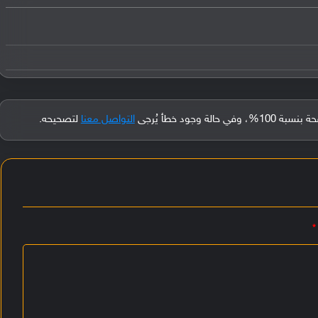
جود خطأ يُرجى
التواصل معنا
لتصحيحه.
*