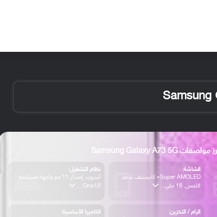
الأخبار
مقالات
الأجهزة
الأنظمة والتطبيقات
 مواصفات Samsung Galaxy A73 5G
الشاشة:
نظام التشغيل:
Super AMOLED+ كابستيف تدعم
أندرويد إصدار 11 مع واجهة مستخدم
اللمس, 16 ملي...
One UI ...
الرام / التخزين:
الكاميرا الأساسية: