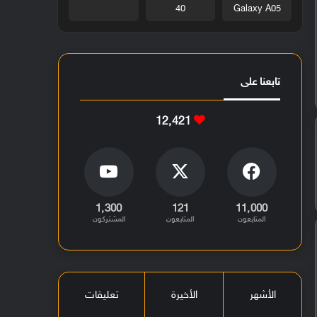
40
Galaxy A05
تابعنا على
12٬421
1٬300
121
11٬000
المتابعون
المتابعون
المشتركون
الأشهر
الأخيرة
تعليقات