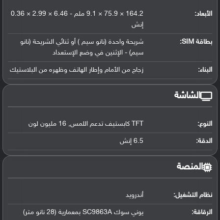
الأبعاد:
164.2 × 75.9 × 9.1 ملم - 6.46 × 2.99 × 0.36
إنش
بطاقة SIM:
شريحة واحدة (نانو سيم ) أو ثنائي الشريحة (نانو
سيم) - الإثنين في وضع الإستعداد
البناء:
زجاج من الأمام وإطار الهاتف وظهره من البلاستيك
الشاشة
النوع:
TFT كابستيف تدعم اللمس, 16 مليون لون
الدقة:
6.5 إنش
المنصة
نظام التشغيل
:
أندرويد
الرقاقة
:
يوني سوك SC9863A بمعمارية (28 نانو متر)