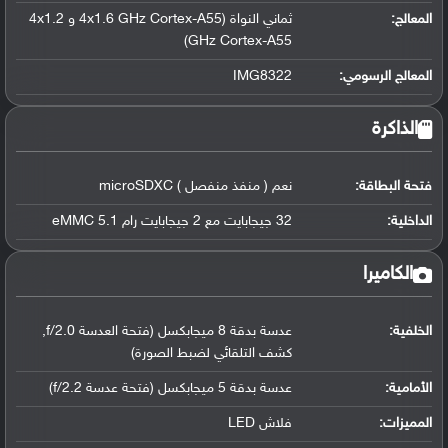
المعالج
:
ثماني النواة (4x1.6 GHz Cortex-A55 و 4x1.2
GHz Cortex-A55)
المعالج الرسومي
:
IMG8322
الذاكرة
فتحة البطاقة:
نعم ( منفذ منفصل ) microSDXC
الداخلية:
32 جيجابايت مع 2 جيجابايت رام eMMC 5.1
الكاميرا
الخلفية:
عدسة بدقة 8 ميجابكسل (فتحة العدسة f/2.0,
كشف التلقائي لضبط الصورة)
الأمامية:
عدسة بدقة 5 ميجابكسل (فتحة عدسة f/2.2)
المميزات:
فلاش LED