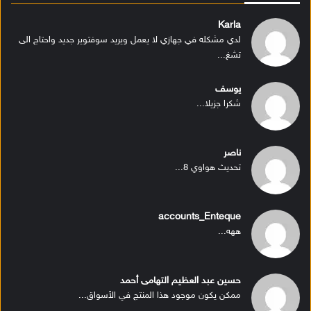
Karla
لدي مشكله في جهازي لا يعمل ويريد سوفتوير جديد واحتاج الى
تشغ...
يوسف
شكرا جزيلا...
ناصر
تحديث هواوي 8...
accounts_Enteque
ههه...
حسين عبد العظيم التهامى أحمد
ممكن يكون موجود هذا المنتج في الأسواق...