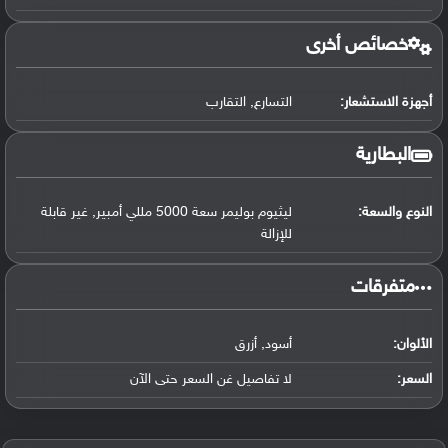
خصائص أخرى
أجهزة الاستشعار:
التسارع, التقارب
البطارية
النوع والسعة:
ليثيوم بوليمر سعة 5000 مللي أمبير, غير قابلة
للإزالة
‏متفرقات‏
الألوان:
أسود, أزرق
السعر:
لا تفاصيل غن السعر حتى الآن