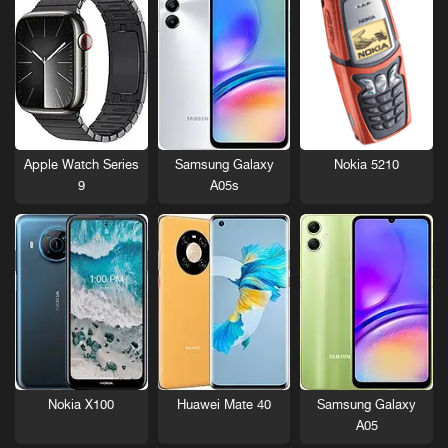
Nokia 5210
Apple Watch Series
Samsung Galaxy
9
A05s
Nokia X100
Huawei Mate 40
Samsung Galaxy
A05