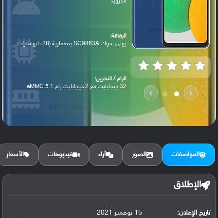
أندرويد
الرقاقة:
يوني سوك SC9863A بمعمارية (28 نانو متر)
الرام / التخزين:
32 جيجابايت مع 2 جيجابايت رام eMMC 5.1
›
‹
الكاميرا الأساسية:
عدسة بدقة 8 ميجابكسل (فتحة العدسة f/2.0,...
المواصفات
الصور
آراء
فيديوهات
الأسعار
البطارية:
ليثيوم بوليمر سعة 5000 مللي أمبير, غير ق...
الإطلاق
تاريخ الإعلان:
15 نوفمبر 2021