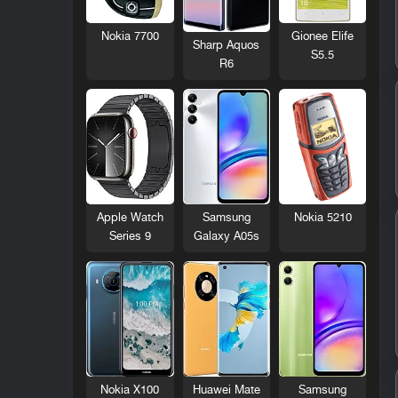
Nokia 7700
Gionee Elife
Sharp Aquos
S5.5
R6
Nokia 5210
Apple Watch
Samsung
Series 9
Galaxy A05s
Nokia X100
Huawei Mate
Samsung