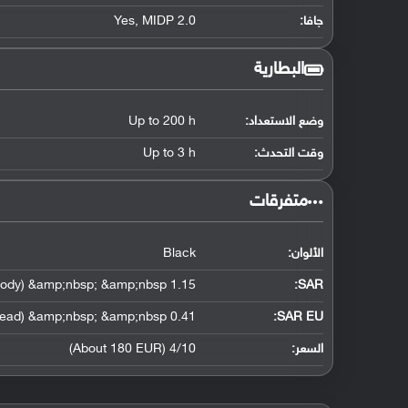
جافا:
Yes, MIDP 2.0
البطارية
وضع الاستعداد:
Up to 200 h
وقت التحدث:
Up to 3 h
‏متفرقات‏
الألوان:
Black
1.15 W/kg (head) &amp;nbsp; &amp;nbsp; 0.39 W/kg (body) &amp;nbsp; &amp;nbsp;
:
SAR
0.41 W/kg (head) &amp;nbsp; &amp;nbsp;
SAR EU:
السعر:
4/10 (About 180 EUR)