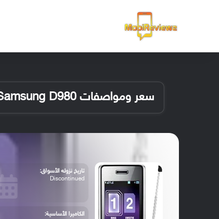
الرئيسية
سعر ومواصفات Samsung D980
تاريخ نزوله الأسواق:
Discontinued
الكاميرا الأساسية: