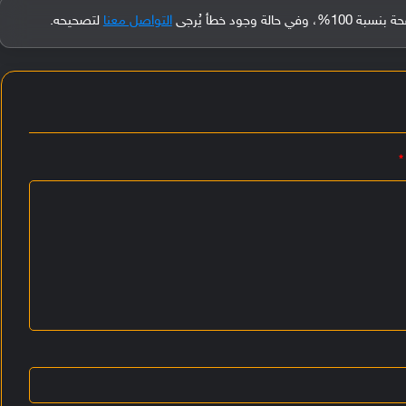
جود خطأ يُرجى
التواصل معنا
لتصحيحه.
*