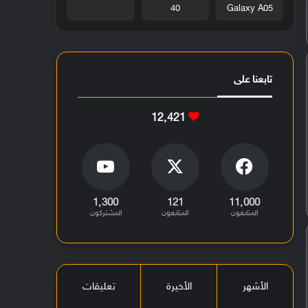
40
Galaxy A05
تابعنا على
12٬421
1٬300
121
11٬000
المتابعون
المتابعون
المشتركون
الأشهر
الأخيرة
تعليقات