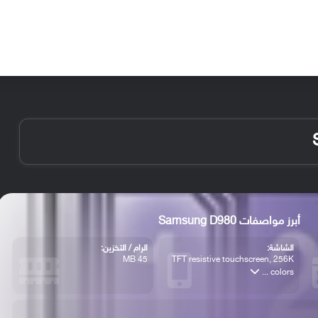
الأخبار
مقالات
الأجهزة
الأنظمة والتطبيقات
أبرز مواصفات Samsung D980
الشاشة:
الرام / التخزين:
45 MB
TFT resistive touchscreen, 256K
colors ...