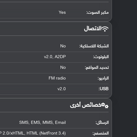
مكبر الصوت:
Yes
الاتصال
الشبكة اللاسلكية:
No
البلوتوث
:
v2.0, A2DP
تحديد المواقع
:
No
الراديو:
FM radio
v2.0
:
USB
خصائص أخرى
الرسائل:
SMS, EMS, MMS, Email
المتصفح:
 2.0/xHTML, HTML (NetFront 3.4)