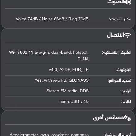
الصوت
مكبر الصوت:
Voice 74dB / Noise 66dB / Ring 76dB
الاتصال
الشبكة اللاسلكية:
Wi-Fi 802.11 a/b/g/n, dual-band, hotspot,
DLNA
البلوتوث
:
v4.0, A2DP, EDR, LE
تحديد المواقع
:
Yes, with A-GPS, GLONASS
الراديو:
Stereo FM radio, RDS
microUSB v2.0
:
USB
خصائص أخرى
أجهزة الاستشعار:
Accelerometer, gyro, proximity, compass