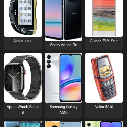
Nokia 7700
Gionee Elife S5.5
Sharp Aquos R6
Nokia 5210
Apple Watch Series
Samsung Galaxy
9
A05s