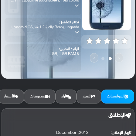
TFT capacitive touchscreen, 16M colors ...
نظام التشغيل:
Android OS, v4.1.2 (Jelly Bean), upgrada...
الرام / التخزين:
8 GB, 1 GB RAM
›
‹
الكاميرا الأساسية:
8 MP, f/2.7 autofocus, LED flash,
المواصفات
الصور
آراء
فيديوهات
الأسعار
الإطلاق
تاريخ الإعلان:
2012, December