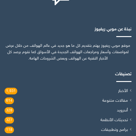
نبذة عن موبي ريفيوز
موقع موبي ريفيوز يهتم بتقديم كل ما هو جديد في عالم الهواتف من خلال عرض
لمواصفات وأسعار ومراجعات الهواتف الجديدة في الأسواق كما نقوم برصد كل
الأخبار التقنية عن الهواتف وبعض الشروحات الهامة.
تصنيفات
الأخبار
1٬931
مقالات متنوعة
614
أندرويد
328
تحديثات الأنظمة
327
برامج وتطبيقات
118