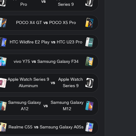
vs
Pro
Series 9
POCO X4 GT
vs
POCO X5 Pro
HTC Wildfire E2 Play
vs
HTC U23 Pro
vivo Y75
vs
Samsung Galaxy F34
Apple Watch Series 9
Apple Watch
vs
Aluminum
Series 9
Samsung Galaxy
Samsung Galaxy
vs
A12
M12
Realme C55
vs
Samsung Galaxy A05s