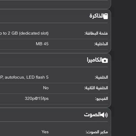
الذاكرة
فتحة البطاقة:
p to 2 GB (dedicated slot)
الداخلية:
45 MB
الكاميرا
الخلفية:
5 MP
LED flash
,
autofocus
,
الخلفية الثانية:
No
الفيديو:
320p@15fps
الصوت
مكبر الصوت:
Yes