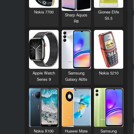
Nokia 7700
Gionee Elife
Sharp Aquos
S5.5
R6
Nokia 5210
Apple Watch
Samsung
Series 9
Galaxy A05s
Nokia X100
Huawei Mate
Samsung