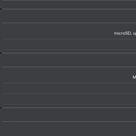
microSD
,
u