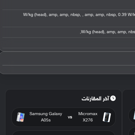
,
amp
,
amp
,
nbsp
,
,
amp
,
amp
,
nbsp
,
0.39 W/k
,
,
amp
,
amp
,
nb
آخر المقارنات
Samsung Galaxy
Micromax
vs
A05s
X276