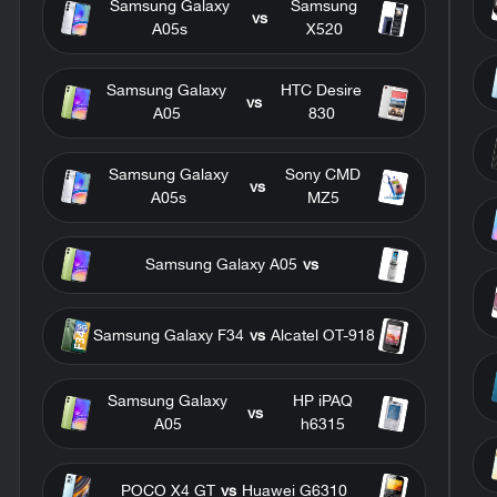
Samsung Galaxy
Samsung
vs
A05s
X520
Samsung Galaxy
HTC Desire
vs
A05
830
Samsung Galaxy
Sony CMD
vs
A05s
MZ5
Samsung Galaxy A05
vs
Samsung Galaxy F34
vs
Alcatel OT-918
Samsung Galaxy
HP iPAQ
vs
A05
h6315
POCO X4 GT
vs
Huawei G6310