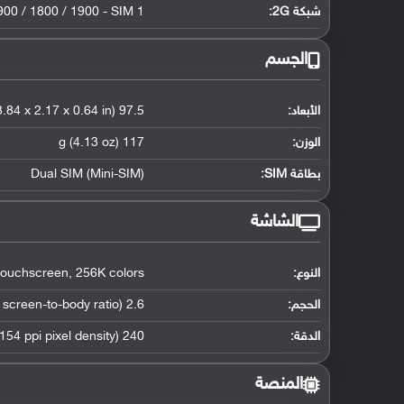
شبكة 2G:
00 / 1800 / 1900 - SIM 1
الجسم
الأبعاد:
97.5 x 55 x 16.3 mm (3.84 x 2.17 x 0.64 in)
الوزن:
117 g (4.13 oz)
بطاقة SIM:
Dual SIM (Mini-SIM)
الشاشة
النوع:
256K colors
,
 touchscreen
الحجم:
2.6 inches (~39.0% screen-to-body ratio)
الدقة:
240 x 320 pixels (~154 ppi pixel density)
المنصة