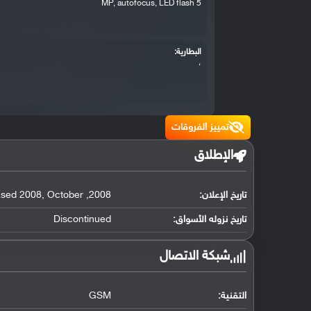
5 MP, autofocus, LED flash
البطارية:
،
تمييز الفروقات
الإطلاق
تاريخ الإعلان:
2008
,
October
,
ased 2008
تاريخ نزوله الأسواق:
Discontinued
شبكة الاتصال
التقنية:
GSM