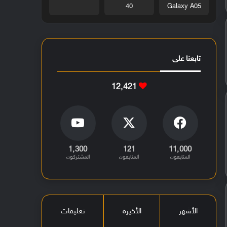
40
Galaxy A05
تابعنا على
12٬421
1٬300
121
11٬000
المتابعون
المتابعون
المشتركون
الأشهر
الأخيرة
تعليقات