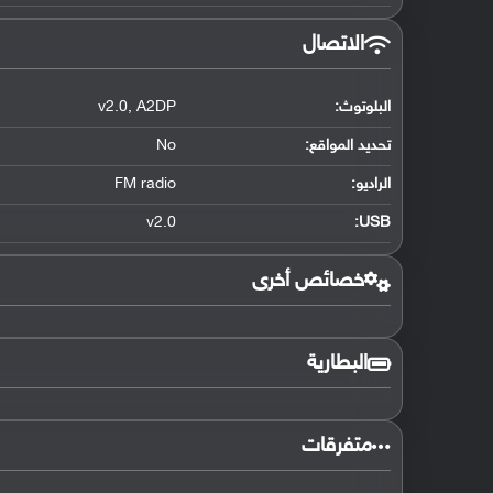
الاتصال
البلوتوث
:
A2DP
,
v2.0
تحديد المواقع
:
No
الراديو:
FM radio
v2.0
:
USB
خصائص أخرى
البطارية
متفرقات