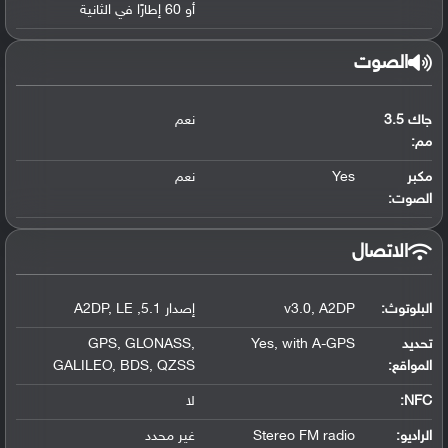
أو 60 إطارًا في الثانية
الصوت
جاك 3.5
نعم
مم:
مكبر
Yes
نعم
الصوت:
الاتصال
البلوتوث
:
A2DP
,
v3.0
إصدار 5.1
,
LE
,
A2DP
تحديد
with A-GPS
,
Yes
,
GLONASS
,
GPS
المواقع
:
QZSS
,
BDS
,
GALILEO
NFC
:
لا
الراديو:
Stereo FM radio
غير محدد