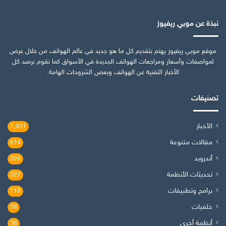
نبذة عن موبي ريفيوز
موقع موبي ريفيوز يهتم بتقديم كل ما هو جديد في عالم الهواتف من خلال عرض
لمواصفات وأسعار ومراجعات الهواتف الجديدة في الأسواق كما نقوم برصد كل
الأخبار التقنية عن الهواتف وبعض الشروحات الهامة.
تصنيفات
الأخبار
1٬931
مقالات متنوعة
614
أندرويد
328
تحديثات الأنظمة
327
برامج وتطبيقات
118
خلفيات
78
أنظمة أخرى
38