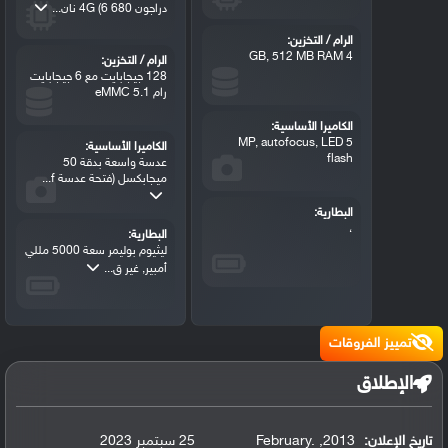
دراجون 680 4G (6 نان...
الرام / التخزين:
4 GB, 512 MB RAM
الرام / التخزين:
128 جيجابايت مع 6 جيجابايت
رام eMMC 5.1
الكاميرا الأساسية:
5 MP, autofocus, LED
الكاميرا الأساسية:
flash
عدسة واسعة بدقة 50
ميجابكسل (فتحة عدسة f...
البطارية:
،
البطارية:
ليثيوم بوليمر سعة 5000 مللي
أمبير, غير ق...
تمييز الفروقات
الإطلاق
تاريخ الإعلان:
2013
,
February.
25 سبتمبر 2023