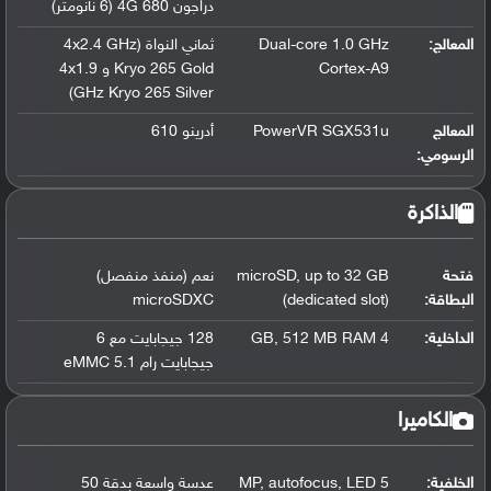
دراجون 680 4G (6 نانومتر)
المعالج
:
Dual-core 1.0 GHz
ثماني النواة (4x2.4 GHz
Cortex-A9
Kryo 265 Gold و 4x1.9
GHz Kryo 265 Silver)
المعالج
PowerVR SGX531u
أدرينو 610
الرسومي
:
الذاكرة
فتحة
up to 32 GB
,
microSD
نعم (منفذ منفصل)
البطاقة:
(dedicated slot)
microSDXC
الداخلية:
4 GB
512 MB RAM
,
128 جيجابايت مع 6
جيجابايت رام eMMC 5.1
الكاميرا
الخلفية:
5 MP
LED
,
autofocus
,
عدسة واسعة بدقة 50