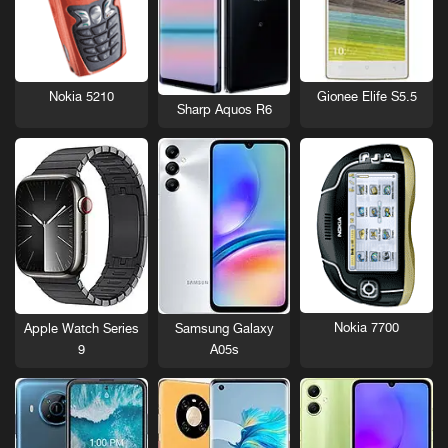
Nokia 5210
Gionee Elife S5.5
Sharp Aquos R6
Nokia 7700
Apple Watch Series
Samsung Galaxy
9
A05s