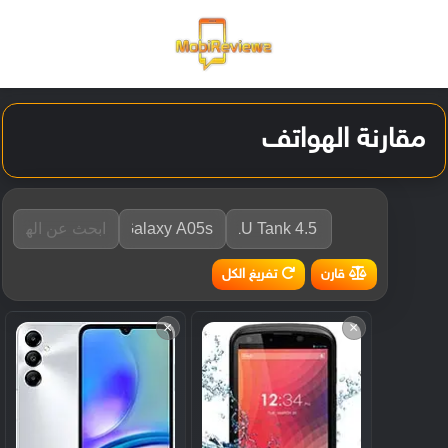
القائمة
تسجيل ا
الو
مقارنة الهواتف
تفريغ الكل
قارن
×
×