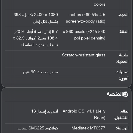
colors
الحجم:
4.5 inches (~60.5%
1080 × 2400 بكسل، 393
screen-to-body ratio)
بكسل لكل إنش
الدقة:
540 x 960 pixels (~245
6.7 إنش نسبة أيعاد: 20:9
,
ppi pixel density)
108.4 سم2 (حوالي 82.9 ٪
نسبة إستحواذ الشاشة)
طبقة
Scratch-resistant glass
الحماية:
مميزات
معدل تحديث 90 هرتز
أخرى:
المنصة
نظام
v4.1 (Jelly
,
Android OS
أندرويد إصدار 13
التشغيل
:
Bean)
الرقاقة
:
Mediatek MT6577
كوالكوم SM6225 سناب