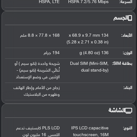
السرعة:
HSPA 7.2/5.76 Mbps
LTE
,
HSPA
الجسم
الأبعاد:
134 x 68.9 x 9.7 mm
168 × 77.8 × 8.8 ملم
(5.28 x 2.71 x 0.38 in)
الوزن:
136 g (4.80 oz)
194 جرام
بطاقة SIM:
,
Dual SIM (Mini-SIM
شريحة واحدة (نانو سيم ) أو
dual stand-by)
ثُنائي الشريحة (نانو سيم) -
الإثنين في وضع الإستعداد
البناء:
زجاج من الأمام وإطار الهاتف
وظهره من البلاستيك
الشاشة
النوع:
IPS LCD capacitive
PLS LCD كابستيف تدعم
16M
,
touchscreen
اللمس
,
16 مليون لون