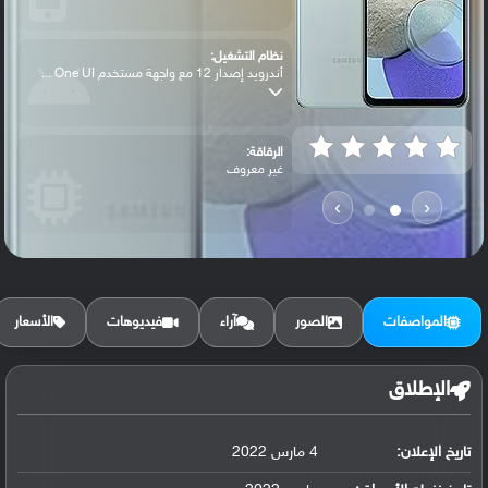
نظام التشغيل:
أندرويد إصدار 12 مع واجهة مستخدم One UI ...
الرقاقة:
غير معروف
›
‹
الرام / التخزين:
128 جيجابايت مع 4 جيجابايت رام
المواصفات
الصور
آراء
فيديوهات
الأسعار
الكاميرا الأساسية:
عدسة واسعة بدقة 50 ميجابكسل ( فتحة عدسة ...
الإطلاق
تاريخ الإعلان:
4 مارس 2022
البطارية:
ليثيوم بوليمر سعة 5000 مللي أمبير, غير ق...