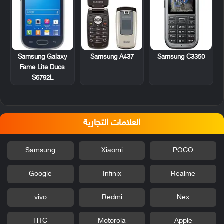
Samsung Galaxy
Samsung A437
Samsung C3350
Fame Lite Duos
S6792L
العلامات التجارية
Samsung
Xiaomi
POCO
Google
Infinix
Realme
vivo
Redmi
Nex
HTC
Motorola
Apple