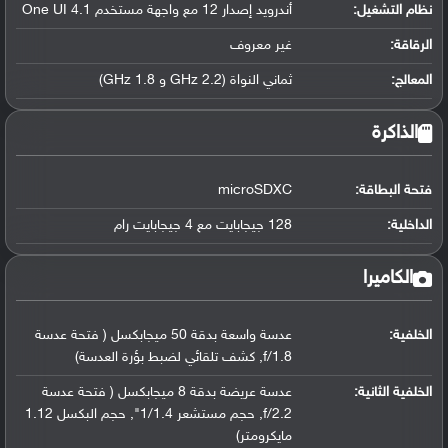
نظام التشغيل
:
أندرويد إصدار 12 مع واجهة مستخدم One UI 4.1
الرقاقة
:
غير معروف
المعالج
:
ثماني النواة (2.2 GHz و 1.8 GHz)
الذاكرة
فتحة البطاقة:
microSDXC
الداخلية:
128 جيجابايت مع 4 جيجابايت رام
الكاميرا
الخلفية:
عدسة واسعة بدقة 50 ميجابكسل ( فتحة عدسة
f/1.8, كشف تلقائي لضبط بؤرة العدسة)
الخلفية الثانية:
عدسة عريضة بدقة 8 ميجابكسل ( فتحة عدسة
f/2.2, حجم مستشعر 1/1.4", حجم البكسل 1.12
مايكرومتر)