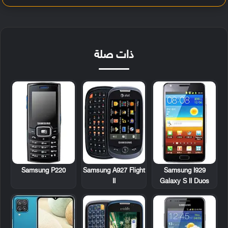
ذات صلة
Samsung P220
Samsung A927 Flight
Samsung I929
II
Galaxy S II Duos