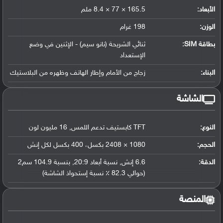
الأبعاد:
165.5 × 77 × 8.4 ملم
الوزن:
198 غرام
بطاقة SIM:
ثنائي الشريحة (نانو سيم) - الإثنين في وضع
الإستعداد
البناء:
زجاج من الأمام وإطار الهاتف وظهره من البلاستيك
الشاشة
النوع:
TFT كابستيف تدعم اللمس, 16 مليون لون
الحجم:
1080 × 2408 بكسل، 400 بكسل لكل إنش
الدقة:
6.6 إنش, نسبة أبعاد 20:9, بنسبة 104.9 سم2
(حوالي 82.3 ٪ نسبة إستحواذ الشاشة)
المنصة