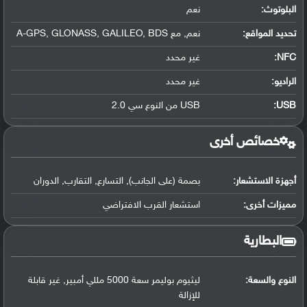
البلوتوث
:
نعم
تحديد المواقع
:
نعم, مع A-GPS, GLONASS, GALILEO, BDS
NFC
:
غير محدد
الراديو:
غير محدد
USB
:
USB من النوع سي 2.0
خصائص أخرى
أجهزة الاستشعار:
بصمة (على الجانب), التسارع, التقارب, الدوران
مميزات أخرى:
استشعار القرب الافتراضي
البطارية
النوع والسعة:
ليثيوم بوليمر سعة 5000 مللي أمبير, غير قابلة
للإزالة