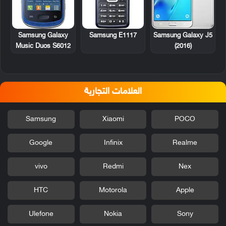
Samsung Galaxy
Samsung E1117
Samsung Galaxy J5
Music Duos S6012
(2016)
العلامات التجارية
Samsung
Xiaomi
POCO
Google
Infinix
Realme
vivo
Redmi
Nex
HTC
Motorola
Apple
Ulefone
Nokia
Sony