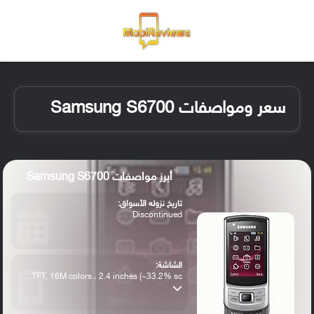
القائمة
تسجيل ا
الو
سعر ومواصفات Samsung S6700
أبرز مواصفات Samsung S6700
تاريخ نزوله الأسواق:
Discontinued
الشاشة:
TFT, 16M colors ، 2.4 inches (~33.2% sc...