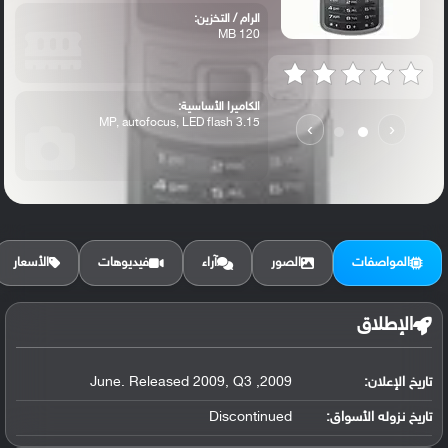
الرام / التخزين:
120 MB
الكاميرا الأساسية:
3.15 MP, autofocus, LED flash
›
‹
المواصفات
الصور
آراء
فيديوهات
الأسعار
الإطلاق
تاريخ الإعلان:
2009, June. Released 2009, Q3
تاريخ نزوله الأسواق:
Discontinued