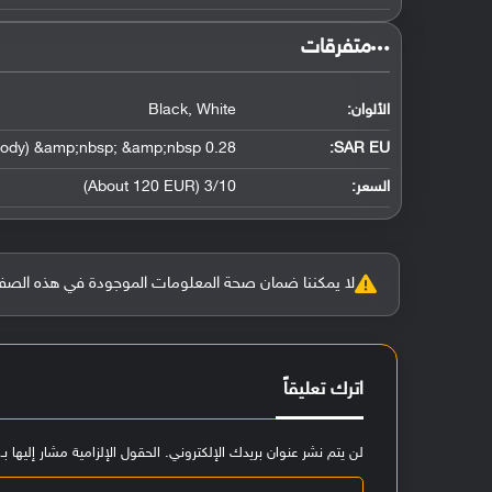
‏متفرقات‏
الألوان:
Black, White
0.28 W/kg (head) &amp;nbsp; &amp;nbsp; 0.27 W/kg (body) &amp;nbsp; &amp;nbsp;
SAR EU:
السعر:
3/10 (About 120 EUR)
لا يمكننا ضمان صحة المعلومات الموجودة في هذه الصفحة بنسبة 100%، وفي حالة و
اترك تعليقاً
لن يتم نشر عنوان بريدك الإلكتروني.
الحقول الإلزامية مشار إليها بـ