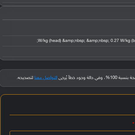
جود خطأ يُرجى
التواصل معنا
لتصحيحه.
*