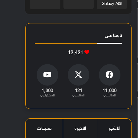
Galaxy A05
تابعنا على
12٬421
1٬300
121
11٬000
المتابعون
المتابعون
المشتركون
الأشهر
الأخيرة
تعليقات