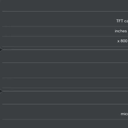
TFT ca
mic