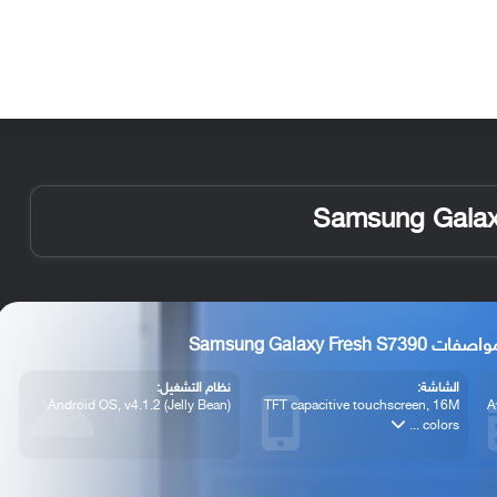
الأخبار
مقالات
الأجهزة
الأنظمة والتطبيقات
 Samsung Galaxy Fresh S7390
الشاشة:
نظام التشغيل:
Android OS, v4.1.2 (Jelly Bean)
TFT capacitive touchscreen, 16M
A
colors ...