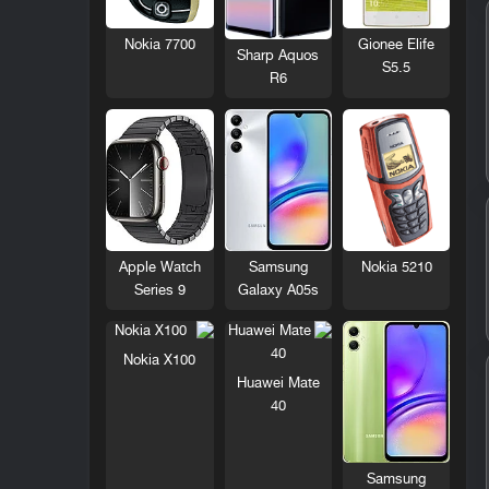
Nokia 7700
Gionee Elife
Sharp Aquos
S5.5
R6
Nokia 5210
Apple Watch
Samsung
Series 9
Galaxy A05s
Nokia X100
Huawei Mate
40
Samsung