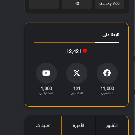
40
Galaxy A05
تابعنا على
12٬421
1٬300
121
11٬000
المتابعون
المتابعون
المشتركون
الأشهر
الأخيرة
تعليقات