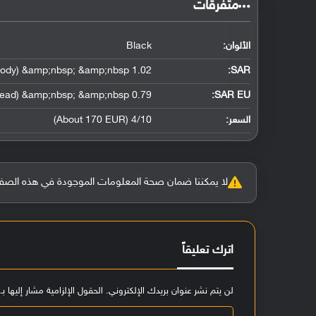
‏متفرقات‏
الألوان:
Black
1.02 W/kg (head) &amp;nbsp; &amp;nbsp; 0.37 W/kg (body) &amp;nbsp; &amp;nbsp;
:
SAR
0.79 W/kg (head) &amp;nbsp; &amp;nbsp;
SAR EU:
السعر:
4/10 (About 170 EUR)
لا يمكننا ضمان صحة المعلومات الموجودة في هذه الصفحة بنسبة 100%، وفي حالة و
اترك تعليقاً
لن يتم نشر عنوان بريدك الإلكتروني.
الحقول الإلزامية مشار إليها بـ