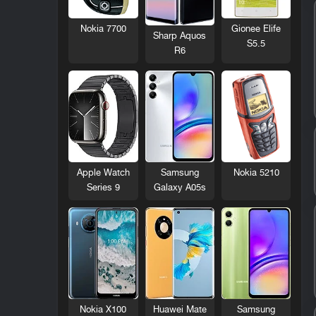
Nokia 7700
Gionee Elife
Sharp Aquos
S5.5
R6
Nokia 5210
Apple Watch
Samsung
Series 9
Galaxy A05s
Nokia X100
Huawei Mate
Samsung