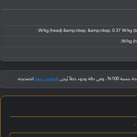
جود خطأ يُرجى
التواصل معنا
لتصحيحه.
*