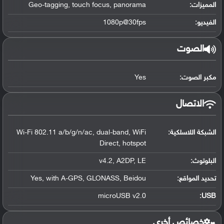
المميزات:
Geo-tagging, touch focus, panorama
الفيديو:
1080p@30fps
الصوت
مكبر الصوت:
Yes
الاتصال
الشبكة اللاسلكية:
Wi-Fi 802.11 a/b/g/n/ac, dual-band, WiFi
Direct, hotspot
البلوتوث
:
v4.2, A2DP, LE
تحديد المواقع
:
Yes, with A-GPS, GLONASS, Beidou
microUSB v2.0
:
USB
خصائص أخرى