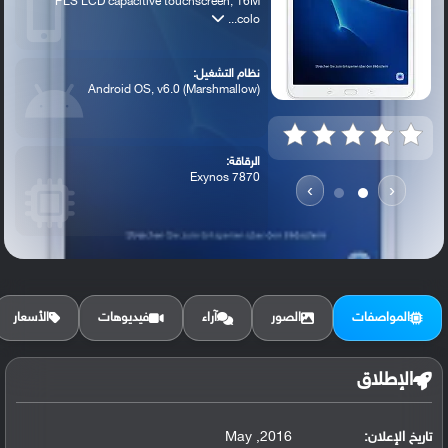
PLS LCD capacitive touchscreen, 16M
colo...
نظام التشغيل:
Android OS, v6.0 (Marshmallow)
الرقاقة:
Exynos 7870
›
‹
الرام / التخزين:
16 GB, 2 GB RAM
المواصفات
الصور
آراء
فيديوهات
الأسعار
الكاميرا الأساسية:
8 MP, f/1.9, autofocus, LED flash
الإطلاق
تاريخ الإعلان:
2016, May