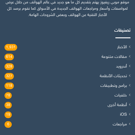
موقع موبي ريفيوز يهتم بتقديم كل ما هو جديد في عالم الهواتف من خلال عرض
لمواصفات وأسعار ومراجعات الهواتف الجديدة في الأسواق كما نقوم برصد كل
الأخبار التقنية عن الهواتف وبعض الشروحات الهامة.
تصنيفات
الأخبار
1٬931
مقالات متنوعة
614
أندرويد
328
تحديثات الأنظمة
327
برامج وتطبيقات
118
خلفيات
78
أنظمة أخرى
38
iOS
19
مراجعات
6