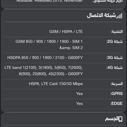
تاريخ نزوله الأسواق:
Available. Released 2015, November
شبكة الاتصال
التقنية:
GSM / HSPA / LTE
شبكة 2G:
GSM 850 / 900 / 1800 / 1900 - SIM 1
&amp; SIM 2
شبكة 3G
:
HSDPA 850 / 900 / 1900 / 2100 - G600FY
شبكة 4G
:
LTE band 1(2100), 3(1800), 5(850), 7(2600),
8(900), 20(800), 40(2300) - G600FY
السرعة:
HSPA, LTE Cat4 150/50 Mbps
Yes
GPRS:
Yes
EDGE:
الجسم