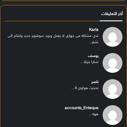
أخر التعليقات
Karla
لدي مشكله في جهازي لا يعمل ويريد سوفتوير جديد واحتاج الى
تشغ...
يوسف
شكرا جزيلا...
ناصر
تحديث هواوي 8...
accounts_Enteque
ههه...