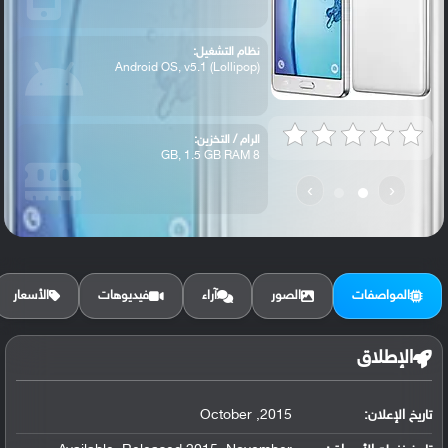
نظام التشغيل:
Android OS, v5.1 (Lollipop)
الرام / التخزين:
8 GB, 1.5 GB RAM
›
‹
الكاميرا الأساسية:
13 MP, f/2.1, autofocus, LED flash
المواصفات
الصور
آراء
فيديوهات
الأسعار
الإطلاق
تاريخ الإعلان:
2015, October