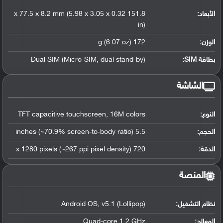
الأبعاد:
151.8 x 77.5 x 8.2 mm (5.98 x 3.05 x 0.32
in)
الوزن:
172 g (6.07 oz)
بطاقة SIM:
Dual SIM (Micro-SIM, dual stand-by)
الشاشة
النوع:
TFT capacitive touchscreen, 16M colors
الحجم:
5.5 inches (~70.9% screen-to-body ratio)
الدقة:
720 x 1280 pixels (~267 ppi pixel density)
المنصة
نظام التشغيل
:
Android OS, v5.1 (Lollipop)
المعالج
:
Quad-core 1.2 GHz