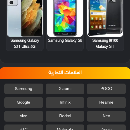
Samsung Galaxy
Samsung Galaxy S5
Samsung I9100
S21 Ultra 5G
Galaxy S II
العلامات التجارية
Samsung
Xiaomi
POCO
Google
Infinix
Realme
vivo
Redmi
Nex
HTC
Motorola
Apple