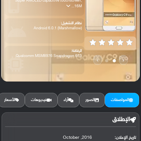
Super AMOLED capacitive touchscreen,
16M...
نظام التشغيل:
Android 6.0.1 (Marshmallow)
الرقاقة:
Qualcomm MSM8976 Snapdragon 653
›
‹
الرام / التخزين:
64 GB, 6 GB RAM
المواصفات
الصور
آراء
فيديوهات
الأسعار
البطارية:
Non-removable 4000 mAh battery ،
الإطلاق
تاريخ الإعلان:
2016, October