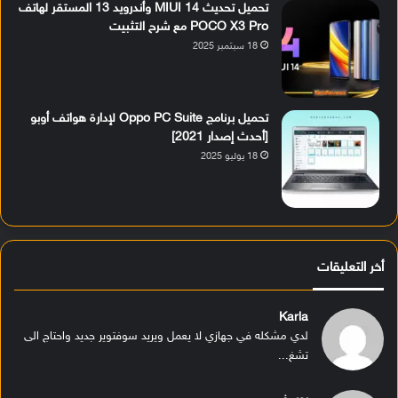
تحميل تحديث MIUI 14 وأندرويد 13 المستقر لهاتف
POCO X3 Pro مع شرح التثبيت
18 سبتمبر 2025
تحميل برنامج Oppo PC Suite لإدارة هواتف أوبو
[أحدث إصدار 2021]
18 يوليو 2025
أخر التعليقات
Karla
لدي مشكله في جهازي لا يعمل ويريد سوفتوير جديد واحتاج الى
تشغ...