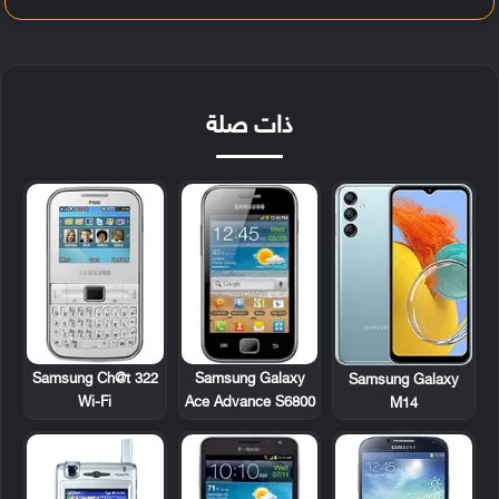
ذات صلة
Samsung Ch@t 322
Samsung Galaxy
Samsung Galaxy
Wi-Fi
Ace Advance S6800
M14