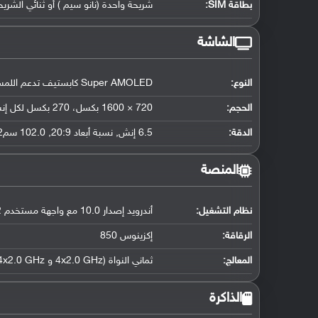
بطاقة SIM:
شريحة واحدة (نانو سيم ) أو ثنائي الشريح
الشاشة
النوع:
Super AMOLED كابستيف تدعم اللمس, 16 مليون لون
الحجم:
720 × 1600 بكسل، 270 بكسل لكل إنش
الدقة:
6.5 إنش, نسبة أبعاد 20:9, 102.0 سم2 (حوالي 82.8 ٪ نسبة إستحواذ الشاشة)
المنصة
نظام التشغيل
:
أندرويد إصدار 10.0 مع واجهة مستخدم One UI 2
الرقاقة
:
إكزينوس 850
المعالج
:
ثماني النواة (4x2.0 GHz و 4x2.0 GHz)
الذاكرة