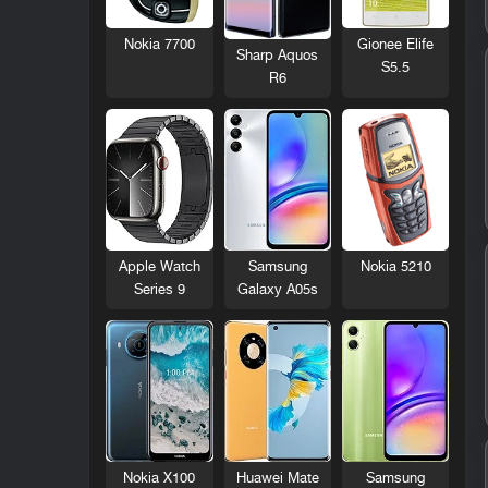
Nokia 7700
Gionee Elife
Sharp Aquos
S5.5
R6
Nokia 5210
Apple Watch
Samsung
Series 9
Galaxy A05s
Nokia X100
Huawei Mate
Samsung