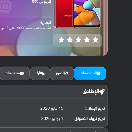
إكزينوس 850
البطارية:
ليثيوم بوليمر سعة 5000 مللي أمبير, غير ق...
المواصفات
الصور
آراء
فيديوهات
الإطلاق
تاريخ الإعلان:
15 مايو 2020
تاريخ نزوله الأسواق:
1 يونيو 2020