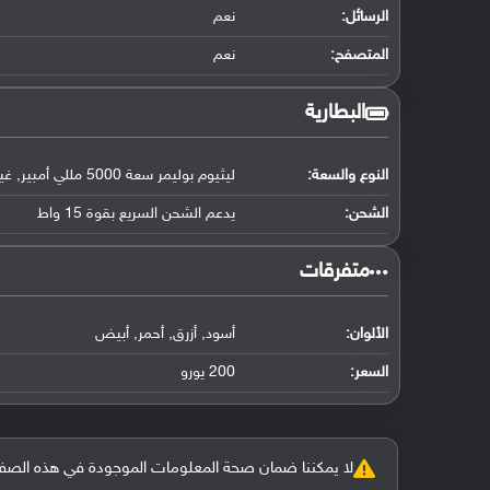
الرسائل:
نعم
المتصفح:
نعم
البطارية
النوع والسعة:
ليثيوم بوليمر سعة 5000 مللي أمبير, غير قابلة للإزالة
الشحن:
يدعم الشحن السريع بقوة 15 واط
‏متفرقات‏
الألوان:
أسود, أزرق, أحمر, أبيض
السعر:
200 يورو
لا يمكننا ضمان صحة المعلومات الموجودة في هذه الصفحة بنسبة 100%، وفي حالة و