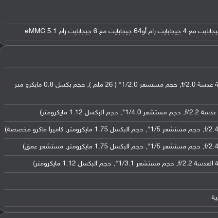
عدسة واسعة بدقة 48 ميجابكسل ( فتحة عدسة f/2.0, حجم مستشعر 1/2.0" ( 26 ملم ), حجم بكسل 0.8 مايكرو متر