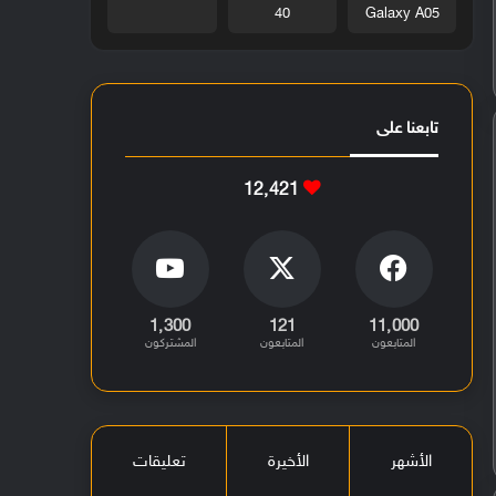
40
Galaxy A05
تابعنا على
12٬421
1٬300
121
11٬000
المتابعون
المتابعون
المشتركون
الأشهر
الأخيرة
تعليقات