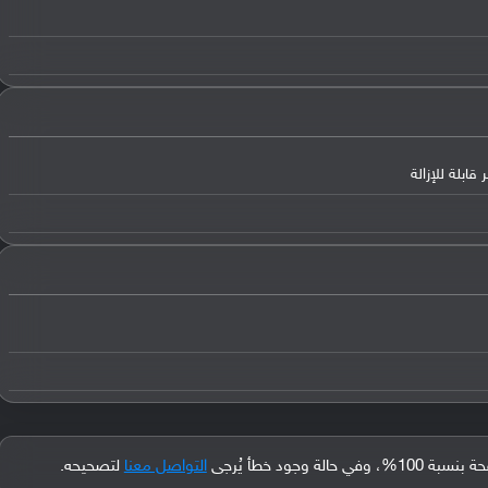
جود خطأ يُرجى
التواصل معنا
لتصحيحه.