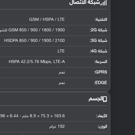
شبكة الاتصال
التقنية:
GSM / HSPA / LTE
شبكة 2G:
GSM 850 / 900 / 1800 / 1900 للشريحة الأولى والثانية - إصدار الشريحتان فقط
شبكة 3G
:
HSDPA 850 / 900 / 1900 / 2100
شبكة 4G
:
LTE
السرعة:
HSPA 42.2/5.76 Mbps, LTE-A
GPRS:
نعم
EDGE:
نعم
الجسم
الأبعاد:
163.6 × 75.3 × 8.9 ملم - 6.44 × 2.96 × 0.35 إنش
الوزن:
192 غرام