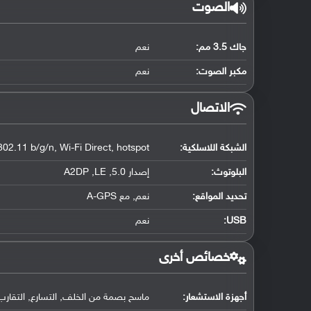
الصوت
جاك 3.5 مم:
نعم
مكبر الصوت:
نعم
الاتصال
الشبكة اللاسلكية:
802.11 b/g/n, Wi-Fi Direct, hotspot
البلوتوث
:
إصدار 5.0, A2DP ,LE
تحديد المواقع
:
نعم, مع A-GPS
USB
:
نعم
خصائص أخرى
أجهزة الاستشعار:
ماسح بصمة من الخلف, التسارع, التقارب