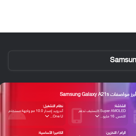
الأخبار
مقالات
الأجهزة
الأنظمة والتطبيقات
برز مواصفات Samsung Galaxy A21s
الشاشة:
نظام التشغيل:
Super AMOLED كابستيف تدعم
أندرويد إصدار 10.0 مع واجهة مستخدم
اللمس, 16 مليو...
One U...
الرام / التخزين:
الكاميرا الأساسية: