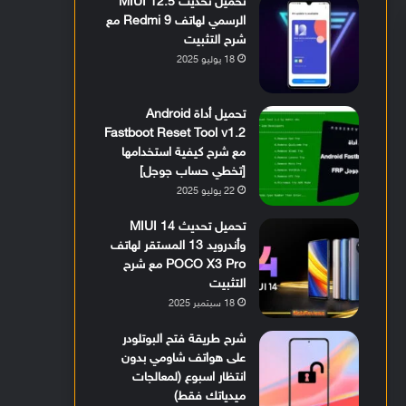
تحميل تحديث MIUI 12.5
الرسمي لهاتف Redmi 9 مع
شرح التثبيت
18 يوليو 2025
تحميل أداة Android
Fastboot Reset Tool v1.2
مع شرح كيفية استخدامها
[تخطي حساب جوجل]
22 يوليو 2025
تحميل تحديث MIUI 14
وأندرويد 13 المستقر لهاتف
POCO X3 Pro مع شرح
التثبيت
18 سبتمبر 2025
شرح طريقة فتح البوتلودر
على هواتف شاومي بدون
انتظار اسبوع (لمعالجات
ميدياتك فقط)