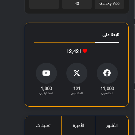
40
Galaxy A05
تابعنا على
12٬421
1٬300
121
11٬000
المتابعون
المتابعون
المشتركون
الأشهر
الأخيرة
تعليقات