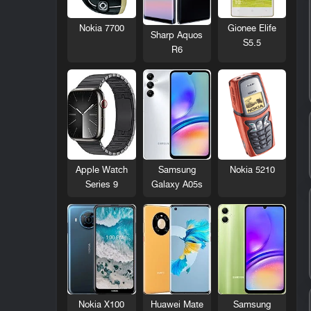
Nokia 7700
Gionee Elife
Sharp Aquos
S5.5
R6
Nokia 5210
Apple Watch
Samsung
Series 9
Galaxy A05s
Nokia X100
Huawei Mate
Samsung