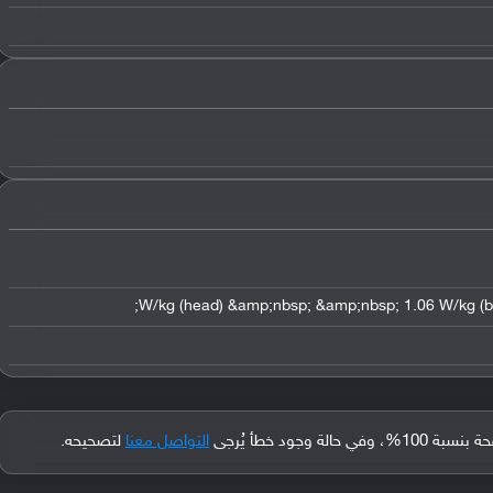
جود خطأ يُرجى
التواصل معنا
لتصحيحه.