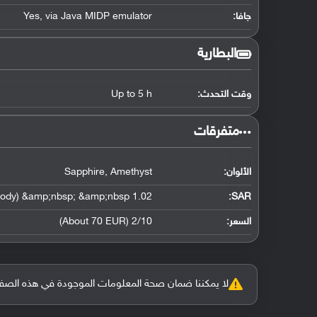
جافا:
Yes, via Java MIDP emulator
البطارية
وقت التحدث:
Up to 5 h
‏متفرقات‏
الألوان:
Sapphire, Amethyst
1.02 W/kg (head) &amp;nbsp; &amp;nbsp; 1.06 W/kg (body) &amp;nbsp; &amp;nbsp;
:
SAR
السعر:
2/10 (About 70 EUR)
لا يمكننا ضمان صحة المعلومات الموجودة في هذه الصفحة بنسبة 100%، وفي حالة و