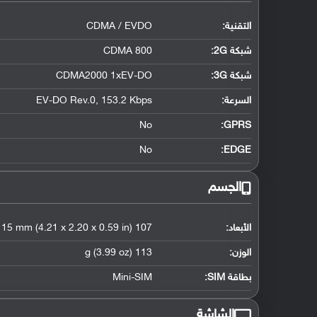
التقنية:
CDMA / EVDO
شبكة 2G:
CDMA 800
شبكة 3G
:
CDMA2000 1xEV-DO
السرعة:
EV-DO Rev.0, 153.2 Kbps
No
GPRS:
No
EDGE:
الجسم
الأبعاد:
107 x 56 x 15 mm (4.21 x 2.20 x 0.59 in)
الوزن:
113 g (3.99 oz)
بطاقة SIM:
Mini-SIM
الشاشة