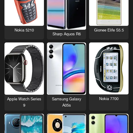
Nokia 5210
Gionee Elife S5.5
Sharp Aquos R6
Nokia 7700
Apple Watch Series
Samsung Galaxy
9
A05s