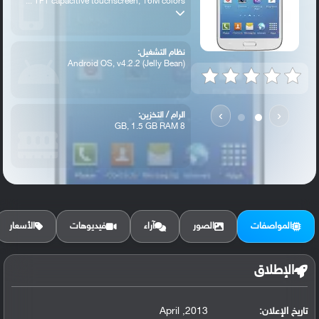
TFT capacitive touchscreen, 16M colors ...
نظام التشغيل:
Android OS, v4.2.2 (Jelly Bean)
›
‹
الرام / التخزين:
8 GB, 1.5 GB RAM
الكاميرا الأساسية:
8 MP, f/2.7, autofocus, LED flash,
المواصفات
الصور
آراء
فيديوهات
الأسعار
الإطلاق
تاريخ الإعلان:
2013, April