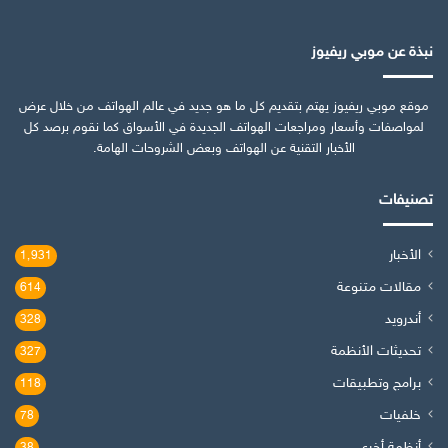
نبذة عن موبي ريفيوز
موقع موبي ريفيوز يهتم بتقديم كل ما هو جديد في عالم الهواتف من خلال عرض
لمواصفات وأسعار ومراجعات الهواتف الجديدة في الأسواق كما نقوم برصد كل
الأخبار التقنية عن الهواتف وبعض الشروحات الهامة.
تصنيفات
الأخبار
1٬931
مقالات متنوعة
614
أندرويد
328
تحديثات الأنظمة
327
برامج وتطبيقات
118
خلفيات
78