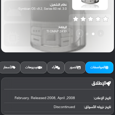
نظام التشغيل:
Symbian OS v9.2, Series 60 rel. 3.0
الرقاقة:
TI OMAP 2430
›
‹
الرام / التخزين:
130 MB
المواصفات
الصور
آراء
فيديوهات
الأسعار
الكاميرا الأساسية:
5 MP, autofocus, xenon flash, 3x optical...
الإطلاق
تاريخ الإعلان:
2008, February. Released 2008, April
تاريخ نزوله الأسواق:
Discontinued