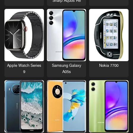
Sharp Aquos R6
Nokia 7700
Apple Watch Series
Samsung Galaxy
9
A05s