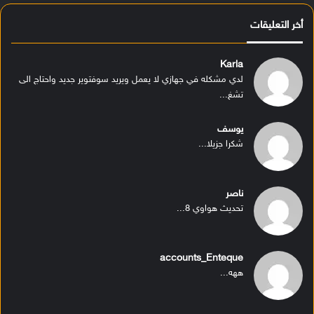
أخر التعليقات
Karla
لدي مشكله في جهازي لا يعمل ويريد سوفتوير جديد واحتاج الى
تشغ...
يوسف
شكرا جزيلا...
ناصر
تحديث هواوي 8...
accounts_Enteque
ههه...