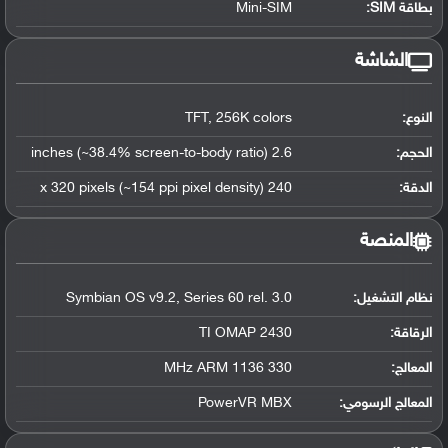
بطاقة SIM:
Mini-SIM
الشاشة
النوع:
TFT, 256K colors
الحجم:
2.6 inches (~38.4% screen-to-body ratio)
الدقة:
240 x 320 pixels (~154 ppi pixel density)
المنصة
نظام التشغيل
:
Symbian OS v9.2, Series 60 rel. 3.0
الرقاقة
:
TI OMAP 2430
المعالج
:
330 MHz ARM 1136
المعالج الرسومي
:
PowerVR MBX