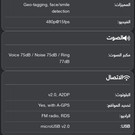
المميزات:
face/smile
,
Geo-tagging
detection
الفيديو:
480p@15fps
الصوت
مكبر الصوت:
Voice 75dB / Noise 75dB / Ring
77dB
الاتصال
البلوتوث
:
A2DP
,
v2.0
تحديد المواقع
:
with A-GPS
,
Yes
الراديو:
RDS
,
FM radio
microUSB v2.0
:
USB