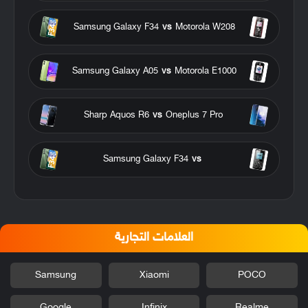
Samsung Galaxy F34
vs
Motorola W208
Samsung Galaxy A05
vs
Motorola E1000
Sharp Aquos R6
vs
Oneplus 7 Pro
Samsung Galaxy F34
vs
العلامات التجارية
Samsung
Xiaomi
POCO
Google
Infinix
Realme