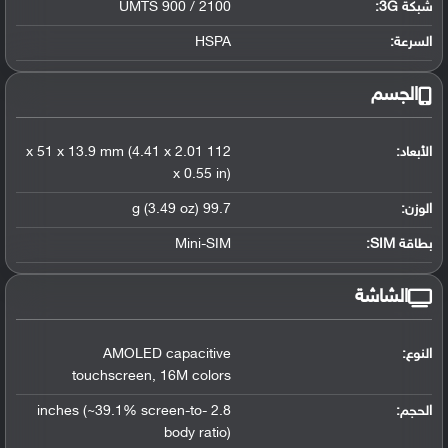
شبكة 3G
:
UMTS 900 / 2100
السرعة:
HSPA
الجسم
الأبعاد:
112 x 51 x 13.9 mm (4.41 x 2.01
x 0.55 in)
الوزن:
99.7 g (3.49 oz)
بطاقة SIM:
Mini-SIM
الشاشة
النوع:
AMOLED capacitive
touchscreen
,
16M colors
الحجم:
2.8 inches (~39.1% screen-to-
body ratio)