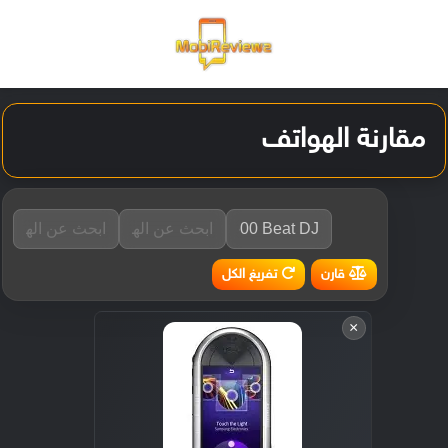
القائمة
تسجيل ا
الو
مقارنة الهواتف
تفريغ الكل
قارن
×