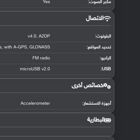
مكبر الصوت:
Yes
الاتصال
البلوتوث
:
A2DP
,
v4.0
تحديد المواقع
:
GLONASS
,
with A-GPS
,
s
الراديو:
FM radio
microUSB v2.0
:
USB
خصائص أخرى
أجهزة الاستشعار:
Accelerometer
البطارية