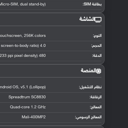
بطاقة SIM:
dual stand-by)
,
Micro-SIM
الشاشة
النوع:
256K colors
,
 touchscreen
الحجم:
4.0 inches (~57.0% screen-to-body ratio)
الدقة:
480 x 800 pixels (~233 ppi pixel density)
المنصة
نظام التشغيل
:
v5.1 (Lollipop)
,
ndroid OS
الرقاقة
:
Spreadtrum SC8830
المعالج
:
Quad-core 1.2 GHz
المعالج الرسومي
:
Mali-400MP2