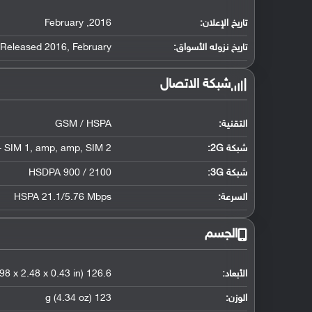
تاريخ الإعلان:
2016
,
February
تاريخ نزوله الأسواق:
February
,
. Released 2016
شبكة الاتصال
التقنية:
GSM / HSPA
شبكة 2G:
SIM 2
,
amp
,
amp
,
- SIM 1
شبكة 3G
:
HSDPA 900 / 2100
السرعة:
HSPA 21.1/5.76 Mbps
الجسم
الأبعاد:
126.6 x 63.1 x 10.8 mm (4.98 x 2.48 x 0.43 in)
الوزن:
123 g (4.34 oz)