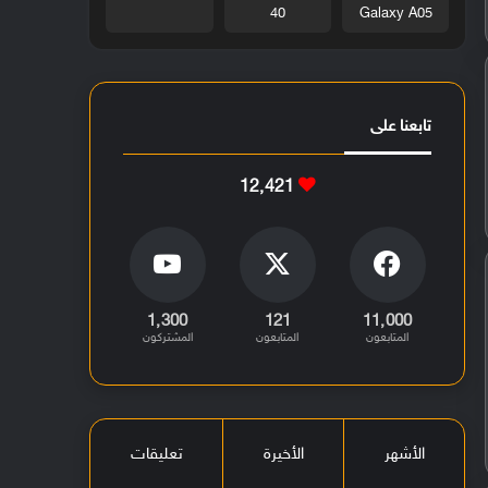
40
Galaxy A05
تابعنا على
12٬421
1٬300
121
11٬000
المتابعون
المتابعون
المشتركون
الأشهر
الأخيرة
تعليقات