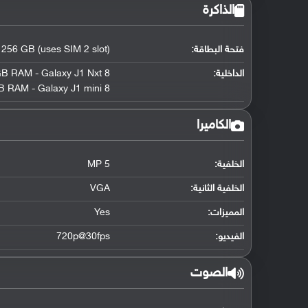
الذاكرة
فتحة البطاقة:
 256 GB (uses SIM 2 slot)
الداخلية:
8 GB
B RAM - Galaxy J1 Nxt
 RAM - Galaxy J1 mini
8 GB
الكاميرا
الخلفية:
5 MP
الخلفية الثانية:
VGA
المميزات:
Yes
الفيديو:
720p@30fps
الصوت