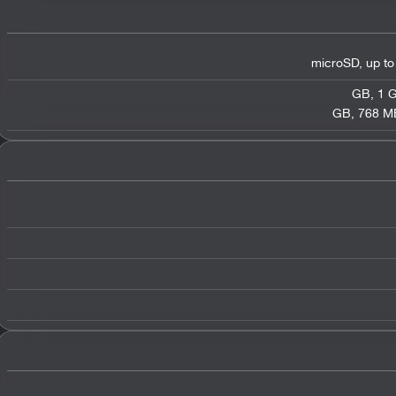
microSD
,
up to
,
1 G
,
768 MB