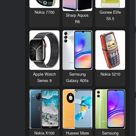
Nokia 7700
Gionee Elife
Sharp Aquos
S5.5
R6
Nokia 5210
Apple Watch
Samsung
Series 9
Galaxy A05s
Nokia X100
Huawei Mate
Samsung