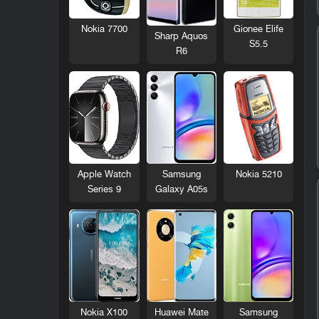
Nokia 7700
Gionee Elife
Sharp Aquos
S5.5
R6
Nokia 5210
Apple Watch
Samsung
Series 9
Galaxy A05s
Nokia X100
Huawei Mate
Samsung