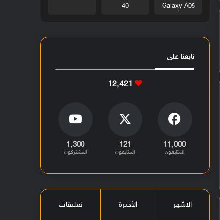
40
Galaxy A05
تابعنا على
12٬421
1٬300
121
11٬000
المتابعون
المتابعون
المشتركون
الأشهر
الأخيرة
تعليقات