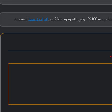
جود خطأ يُرجى
التواصل معنا
لتصحيحه.
*