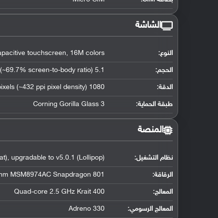
الشاشة
النوع:
acitive touchscreen, 16M colors
الحجم:
5.1 inches (~69.7% screen-to-body ratio)
الدقة:
1080 x 1920 pixels (~432 ppi pixel density)
طبقة الحماية:
Corning Gorilla Glass 3
المنصة
نظام التشغيل
:
t), upgradable to v5.0.1 (Lollipop)
الرقاقة
:
mm MSM8974AC Snapdragon 801
المعالج
:
Quad-core 2.5 GHz Krait 400
المعالج الرسومي
:
Adreno 330