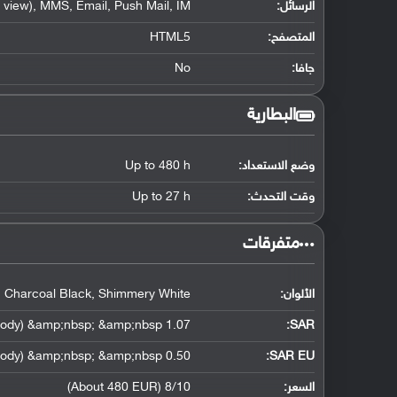
الرسائل:
view), MMS, Email, Push Mail, IM
المتصفح:
HTML5
جافا:
No
البطارية
وضع الاستعداد:
Up to 480 h
وقت التحدث:
Up to 27 h
‏متفرقات‏
الألوان:
Charcoal Black, Shimmery White
1.07 W/kg (head) &amp;nbsp; &amp;nbsp; 1.47 W/kg (body) &amp;nbsp; &amp;nbsp;
:
SAR
0.50 W/kg (head) &amp;nbsp; &amp;nbsp; 0.47 W/kg (body) &amp;nbsp; &amp;nbsp;
SAR EU:
السعر:
8/10 (About 480 EUR)