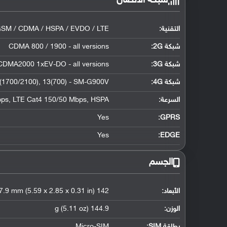
شبكة الاتصال
التقنية:
SM / CDMA / HSPA / EVDO / LTE
شبكة 2G:
CDMA 800 / 1900 - all versions
شبكة 3G
:
CDMA2000 1xEV-DO - all versions
شبكة 4G
:
(1700/2100), 13(700) - SM-G900V
السرعة:
ps, LTE Cat4 150/50 Mbps, HSPA
Yes
GPRS:
Yes
EDGE:
الجسم
الأبعاد:
142 x 72.4 x 7.9 mm (5.59 x 2.85 x 0.31 in)
الوزن:
144.9 g (5.11 oz)
بطاقة SIM:
Micro-SIM