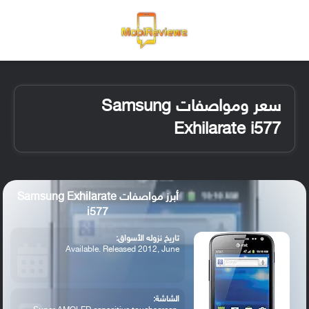
القائمة
تسجيل ا
الو
سعر ومواصفات Samsung
Exhilarate i577
أبرز مواصفات Samsung Exhilarate
i577
تاريخ نزوله الأسواق:
Available. Released 2012, June
الشاشة: