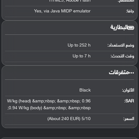
المتصفح:
HTML5, Adobe Flash
جافا:
Yes, via Java MIDP emulator
البطارية
وضع الاستعداد:
Up to 252 h
وقت التحدث:
Up to 7 h
‏متفرقات‏
الألوان:
Black
0.96 W/kg (head) &amp;nbsp; &amp;nbsp;
:
SAR
0.94 W/kg (body) &amp;nbsp; &amp;nbsp;
السعر:
5/10 (About 240 EUR)