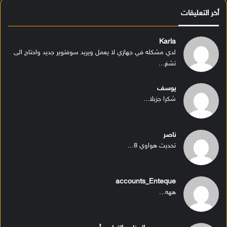
أخر التعليقات
Karla
لدي مشكله في جهازي لا يعمل ويريد سوفتوير جديد واحتاج الى
تشغ...
يوسف
شكرا جزيلا...
ناصر
تحديث هواوي 8...
accounts_Enteque
ههه...