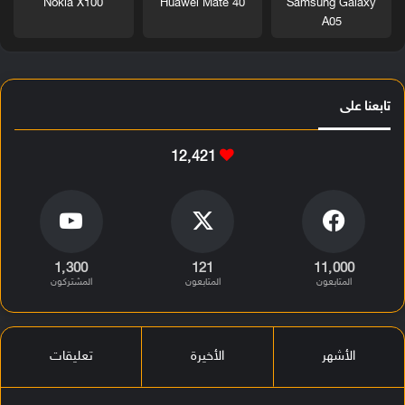
Nokia X100
Huawei Mate 40
Samsung Galaxy
A05
تابعنا على
12٬421
1٬300
121
11٬000
المتابعون
المتابعون
المشتركون
الأشهر
الأخيرة
تعليقات