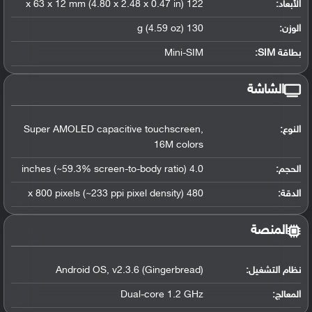
الأبعاد:
122 x 63 x 12 mm (4.80 x 2.48 x 0.47 in)
الوزن:
130 g (4.59 oz)
بطاقة SIM:
Mini-SIM
الشاشة
النوع:
Super AMOLED capacitive touchscreen,
16M colors
الحجم:
4.0 inches (~59.3% screen-to-body ratio)
الدقة:
480 x 800 pixels (~233 ppi pixel density)
المنصة
نظام التشغيل
:
Android OS, v2.3.6 (Gingerbread)
المعالج
:
Dual-core 1.2 GHz