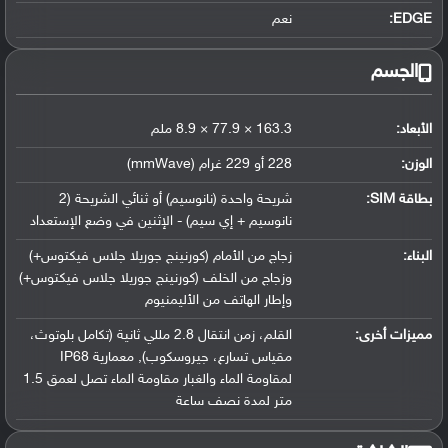
EDGE:
نعم
الجسم
الأبعاد:
163.3 × 77.9 × 8.9 ملم
الوزن:
228 أو 229 غرام (mmWave)
بطاقة SIM:
شريحة واحدة (نانوسيم) أو ثنائي الشريحة (2
نانوسيم + إي سيم) - الإثنين في وضع الإستعداد
البناء:
زجاج من الأمام (كورنينج جوريلا جلاس فيكتوس+)
وزجاج من الخلف (كورنينج جوريلا جلاس فيكتوس+)
وإطار الهاتف من الأليمنيوم
مميزات أخرى:
القلم، زمن انتقال 2.8 مللي ثانية (تكامل بلوتوث،
مقياس تسارع، جيروسكوب), معمارية IP68
لمقاومة الماء والغبار مقاومة الماء تصل لعمق 1.5
متر لمدة نصف ساعة