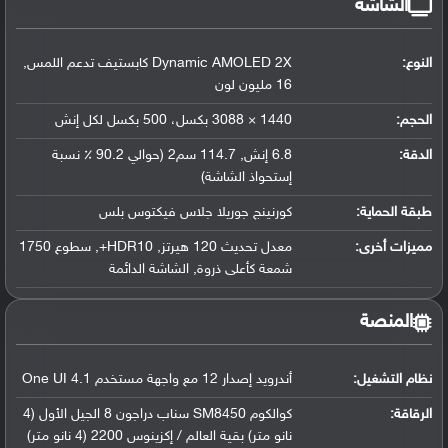
الشاشة
النوع:
Dynamic AMOLED 2X كابستيف تدعم اللمس,
16 مليون لون
الحجم:
1440 × 3088 بكسل، 500 بكسل لكل إنش
الدقة:
6.8 إنش, 114.7 سم2 (حوالي 90.2 ٪ نسبة
إستحواذ الشاشة)
طبقة الحماية:
كورنينج جوريلا جلاس فيكتوس بلس
مميزات أخرى:
معدل تحديث 120 هيرتز, HDR10+, سطوع 1750
شمعة كأعلى ذروة, الشاشة الدائمة
المنصة
نظام التشغيل
:
أندرويد إصدار 12 مع واجهة مستخدم One UI 4.1
الرقاقة
:
كوالكوم SM8450 سناب دراجون 8 الجيل الأول (4
نانو متر) بقية العالم / إكزينوس 2200 (4 نانو متر)