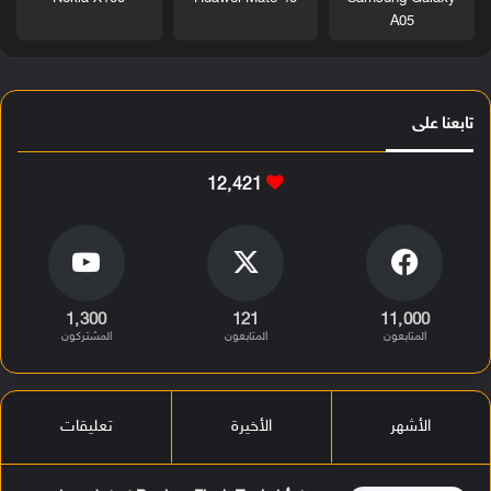
A05
تابعنا على
12٬421
1٬300
121
11٬000
المتابعون
المتابعون
المشتركون
الأشهر
الأخيرة
تعليقات