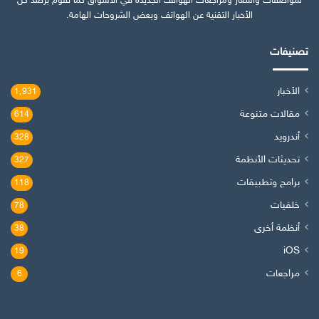
لمواصفات وأسعار ومراجعات الهواتف الجديدة في الأسواق كما نقوم برصد كل
الأخبار التقنية عن الهواتف وبعض الشروحات الهامة.
تصنيفات
الأخبار
1٬931
مقالات متنوعة
614
أندرويد
328
تحديثات الأنظمة
327
برامج وتطبيقات
118
خلفيات
78
أنظمة أخرى
38
iOS
19
مراجعات
6