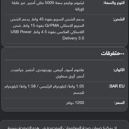
النوع والسعة:
ليثيوم بوليمر سعة 5000 مللي أمبير, غير قابلة
للإزالة
الشحن:
يدعم الشحن السريع بقوة 45 واط, يدعم الشحن
السريع الاسلكي Qi/PMA بقوة 15 واط, شحن
اللاسلكي العكسي بقوة 4.5 واط, USB Power
Delivery 3.0
‏متفرقات‏
الألوان:
فانتوم أسود, أبيض, بورجوندي, أخضر, جرافيت,
أحمر, أزرق سماوي
SAR EU:
1.05 واط/ كيلوجرام الرئيسي / 1.58 واط/ كيلوجرام
للجسم
السعر:
1200 دولار
لا يمكننا ضمان صحة المعلومات الموجودة في هذه الصفحة بنسبة