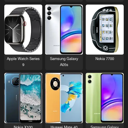
Nokia 7700
Apple Watch Series
Samsung Galaxy
9
A05s
Nokia X100
Huawei Mate 40
Samsung Galaxy