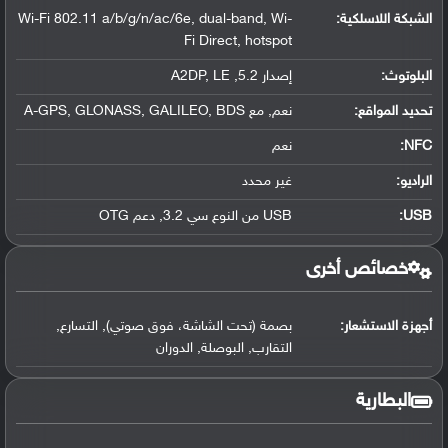
الشبكة اللاسلكية:
Wi-Fi 802.11 a/b/g/n/ac/6e, dual-band, Wi-
Fi Direct, hotspot
البلوتوث
:
إصدار 5.2, A2DP, LE
تحديد المواقع
:
نعم, مع A-GPS, GLONASS, GALILEO, BDS
NFC
:
نعم
الراديو:
غير محدد
USB
:
USB من النوع سي 3.2, دعم OTG
خصائص أخرى
أجهزة الاستشعار:
بصمة (تحت الشاشة، فوق صوتي), التسارع,
التقارب, البوصلة, الدوران
البطارية