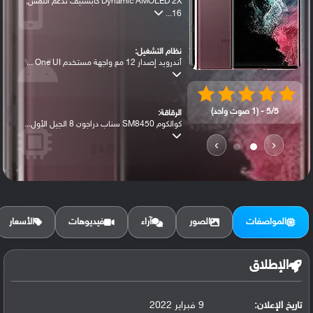
Dynamic AMOLED 2X كابستيف تدعم اللمس,
16...
نظام التشغيل:
أندرويد إصدار 12 مع واجهة مستخدم One UI ...
5/5 - (1 صوت واحد)
الرقاقة:
كوالكوم SM8450 سناب دراجون 8 الجيل الأول...
›
‹
الرام / التخزين:
128 جيجابايت مع 8 جيجابايت رام أو 256 جي...
المواصفات
الصور
آراء
فيديوهات
الأسعار
الكاميرا الأساسية:
عدسة واسعة بدقة 108 ميجابكسل (فتحة عدسة ...
الإطلاق
تاريخ الإعلان:
9 فبراير 2022
البطارية: