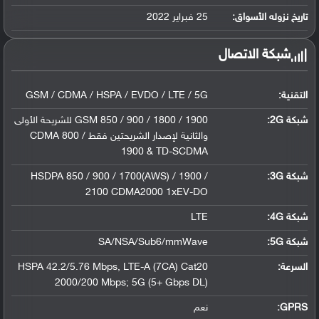
ليثيوم بوليمر سعة 5000 مللي أمبير, غير ق...
تاريخ نزوله الأسواق:
25 فبراير 2022
شبكة الاتصال
التقنية:
GSM / CDMA / HSPA / EVDO / LTE / 5G
شبكة 2G:
GSM 850 / 900 / 1800 / 1900 للشريحة الأولى
والثانية لإصدار الشريحتين فقط CDMA 800 /
1900 & TD-SCDMA
شبكة 3G
:
HSDPA 850 / 900 / 1700(AWS) / 1900 /
2100 CDMA2000 1xEV-DO
شبكة 4G
:
LTE
شبكة 5G
:
SA/NSA/Sub6/mmWave
السرعة:
HSPA 42.2/5.76 Mbps, LTE-A (7CA) Cat20
2000/200 Mbps; 5G (5+ Gbps DL)
GPRS:
نعم