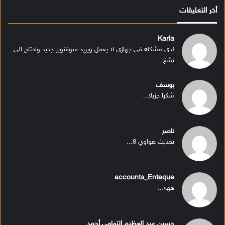
أخر التعليقات
Karla
لدي مشكله في جهازي لا يعمل ويريد سوفتوير جديد واحتاج الى
تشغ...
يوسف
شكرا جزيلا...
ناصر
تحديث هواوي 8...
accounts_Enteque
ههه...
حسين عبد العظيم التهامى أحمد