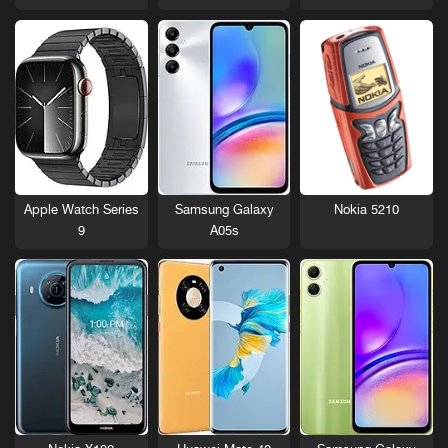
Nokia 5210
Apple Watch Series
Samsung Galaxy
9
A05s