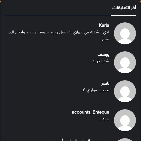
أخر التعليقات
Karla
لدي مشكله في جهازي لا يعمل ويريد سوفتوير جديد واحتاج الى
تشغ...
يوسف
شكرا جزيلا...
ناصر
تحديث هواوي 8...
accounts_Enteque
ههه...