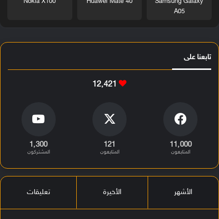
Nokia X100
Huawei Mate 40
Samsung Galaxy
A05
تابعنا على
12٬421
1٬300
121
11٬000
المتابعون
المتابعون
المشتركون
الأشهر
الأخيرة
تعليقات