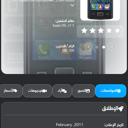
TFT capacitive touchscreen, 256K colors...
نظام التشغيل:
bada OS, v1.1
›
‹
الرام / التخزين:
100 MB
الكاميرا الأساسية:
3.15 MP
المواصفات
الصور
آراء
فيديوهات
الأسعار
الإطلاق
تاريخ الإعلان:
2011, February