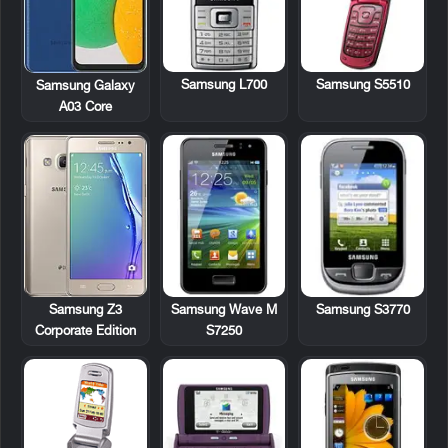
Samsung L700
Samsung S5510
Samsung Galaxy
A03 Core
Samsung Wave M
Samsung S3770
Samsung Z3
S7250
Corporate Edition