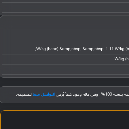
جود خطأ يُرجى
التواصل معنا
لتصحيحه.