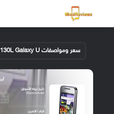
الرئيسية
سعر ومواصفات Samsung M130L Galaxy U
أبرز مو
تاريخ نزوله الأسواق:
Discontinued
الرام / التخزين: