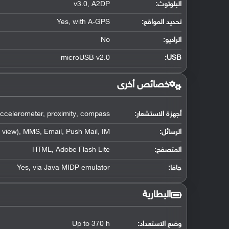
البلوتوث
:
v3.0, A2DP
تحديد المواقع
:
Yes, with A-GPS
الراديو:
No
microUSB v2.0
:
USB
خصائص أخرى
أجهزة الاستشعار:
ccelerometer, proximity, compass
الرسائل:
view), MMS, Email, Push Mail, IM
المتصفح:
HTML, Adobe Flash Lite
جافا:
Yes, via Java MIDP emulator
البطارية
وضع الاستعداد:
Up to 370 h