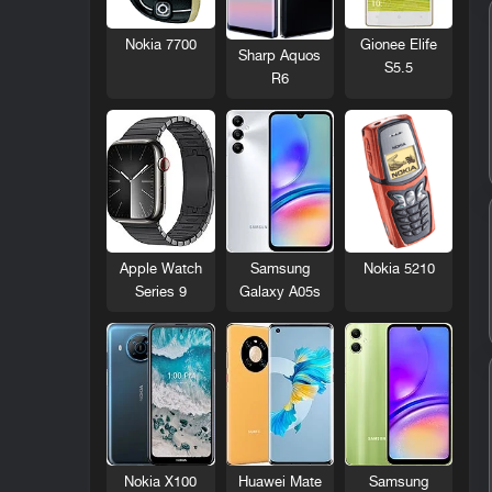
Nokia 7700
Gionee Elife
Sharp Aquos
S5.5
R6
Nokia 5210
Apple Watch
Samsung
Series 9
Galaxy A05s
Nokia X100
Huawei Mate
Samsung