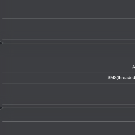
A
SMS(threaded 