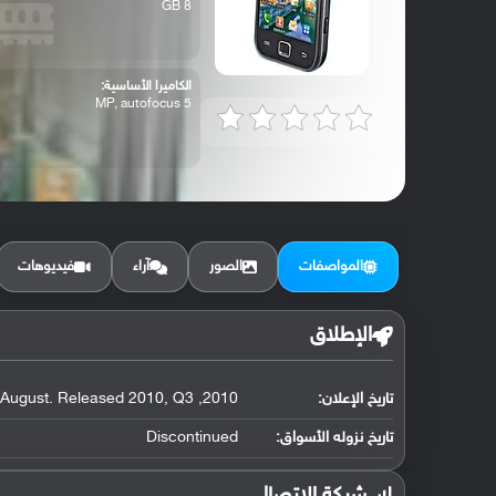
8 GB
الكاميرا الأساسية:
5 MP, autofocus
المواصفات
الصور
آراء
فيديوهات
الإطلاق
تاريخ الإعلان:
2010, August. Released 2010, Q3
تاريخ نزوله الأسواق:
Discontinued