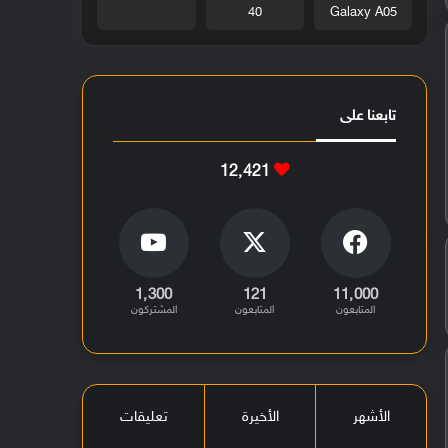
40
Galaxy A05
تابعنا على
12٬421
1٬300
121
11٬000
المتابعون
المتابعون
المشتركون
الأشهر
الأخيرة
تعليقات