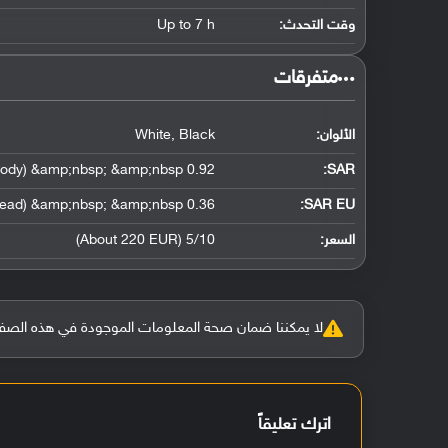
وقت التحدث:
Up to 7 h
‏متفرقات‏
الألوان:
White, Black
0.92 W/kg (head) &amp;nbsp; &amp;nbsp; 1.11 W/kg (body) &amp;nbsp; &amp;nbsp;
:
SAR
0.36 W/kg (head) &amp;nbsp; &amp;nbsp;
SAR EU:
السعر:
5/10 (About 220 EUR)
لا يمكننا ضمان صحة المعلومات الموجودة في هذه الصفحة بنسبة 100%، وفي حالة و
اترك تعليقاً