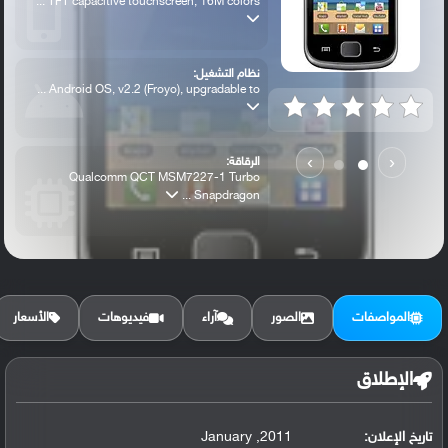
TFT capacitive touchscreen, 16M colors ...
نظام التشغيل:
Android OS, v2.2 (Froyo), upgradable to ...
›
‹
الرقاقة:
Qualcomm QCT MSM7227-1 Turbo
Snapdragon ...
الرام / التخزين:
158 MB, 278 MB RAM
المواصفات
الصور
آراء
فيديوهات
الأسعار
الكاميرا الأساسية:
3.15 MP, autofocus,
الإطلاق
تاريخ الإعلان:
2011, January