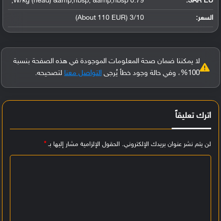
0.79 W/kg (head) &amp;nbsp; &amp;nbsp;
SAR EU:
السعر:
3/10 (About 110 EUR)
لا يمكننا ضمان صحة المعلومات الموجودة في هذه الصفحة بنسبة
100%، وفي حالة وجود خطأ يُرجى
التواصل معنا
لتصحيحه.
اترك تعليقاً
لن يتم نشر عنوان بريدك الإلكتروني.
الحقول الإلزامية مشار إليها بـ
*
ا
ل
ت
ع