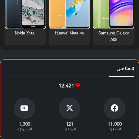
Nokia X100
Huawei Mate 40
Samsung Galaxy
A05
تابعنا على
12٬421
1٬300
121
11٬000
المتابعون
المتابعون
المشتركون