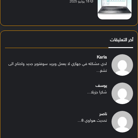
18 يوليو 2025
أخر التعليقات
Karla
لدي مشكله في جهازي لا يعمل ويريد سوفتوير جديد واحتاج الى
تشغ...
يوسف
شكرا جزيلا...
ناصر
تحديث هواوي 8...