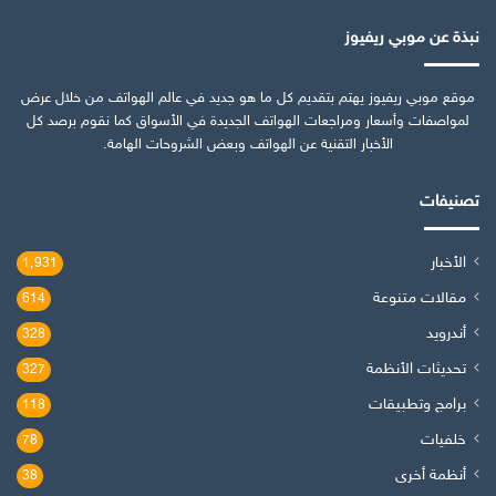
نبذة عن موبي ريفيوز
موقع موبي ريفيوز يهتم بتقديم كل ما هو جديد في عالم الهواتف من خلال عرض
لمواصفات وأسعار ومراجعات الهواتف الجديدة في الأسواق كما نقوم برصد كل
الأخبار التقنية عن الهواتف وبعض الشروحات الهامة.
تصنيفات
الأخبار
1٬931
مقالات متنوعة
614
أندرويد
328
تحديثات الأنظمة
327
برامج وتطبيقات
118
خلفيات
78
أنظمة أخرى
38