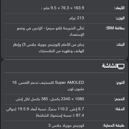
الأبعاد:
163.9 × 76.3 × 9.5 ملم -
الوزن:
213 غرام
بطاقة SIM:
ثنائي الشريحة (نانو سيم) - الإثنين في وضع
الإستعداد
البناء:
زجاج من الأمام (كورنينج جوريلا جلاس 3) وإطار
الهاتف وظهره من البلاستيك
الشاشة
النوع:
Super AMOLED كابستيف تدعم اللمس, 16
مليون لون
الحجم:
1080 × 2340 بكسل، 385 بكسل لكل إنش
الدقة:
6.7 إنش, 110.2 سم2, نسبة أبعاد 19.5:9 (حوالي
87.4 ٪ نسبة إستحواذ الشاشة)
طبقة الحماية:
كورنينج جوريلا جلاس 3