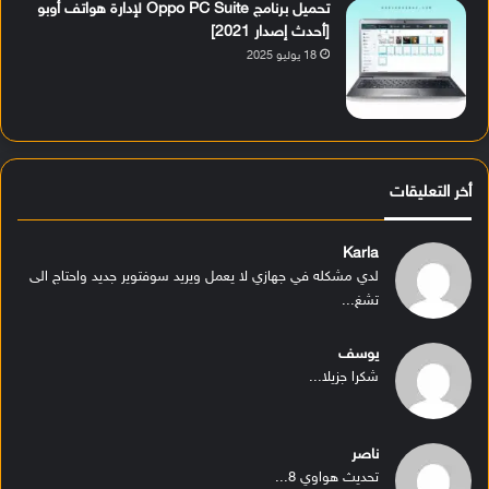
تحميل برنامج Oppo PC Suite لإدارة هواتف أوبو
[أحدث إصدار 2021]
18 يوليو 2025
أخر التعليقات
Karla
لدي مشكله في جهازي لا يعمل ويريد سوفتوير جديد واحتاج الى
تشغ...
يوسف
شكرا جزيلا...
ناصر
تحديث هواوي 8...