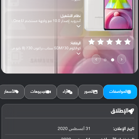
نظام التشغيل:
أندرويد إصدار 10.0 مع واجهة مستخدم One U...
الرقاقة:
كوالكوم SDM730 سناب دراغون 730 (8 نانو م...
›
‹
الرام / التخزين:
128 جيجابايت مع 6 جيجابايت رام
المواصفات
الصور
آراء
فيديوهات
الأسعار
الكاميرا الأساسية:
عدسة واسعة بدقة 64 ميجابكسل ( فتحة عدسة ...
الإطلاق
تاريخ الإعلان:
31 أغسطس 2020
البطارية:
ليثيوم بوليمر سعة 7000 مللي أمبير, غير ق...