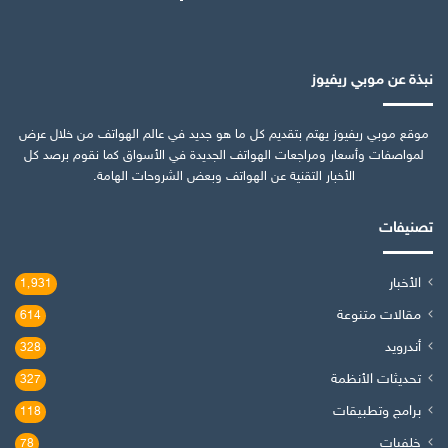
نبذة عن موبي ريفيوز
موقع موبي ريفيوز يهتم بتقديم كل ما هو جديد في عالم الهواتف من خلال عرض
لمواصفات وأسعار ومراجعات الهواتف الجديدة في الأسواق كما نقوم برصد كل
الأخبار التقنية عن الهواتف وبعض الشروحات الهامة.
تصنيفات
الأخبار
1٬931
مقالات متنوعة
614
أندرويد
328
تحديثات الأنظمة
327
برامج وتطبيقات
118
خلفيات
78