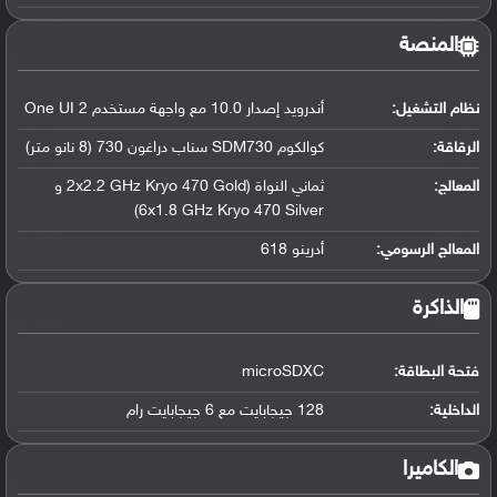
المنصة
نظام التشغيل
:
أندرويد إصدار 10.0 مع واجهة مستخدم One UI 2
الرقاقة
:
كوالكوم SDM730 سناب دراغون 730 (8 نانو متر)
المعالج
:
ثماني النواة (2x2.2 GHz Kryo 470 Gold و
6x1.8 GHz Kryo 470 Silver)
المعالج الرسومي
:
أدرينو 618
الذاكرة
فتحة البطاقة:
microSDXC
الداخلية:
128 جيجابايت مع 6 جيجابايت رام
الكاميرا