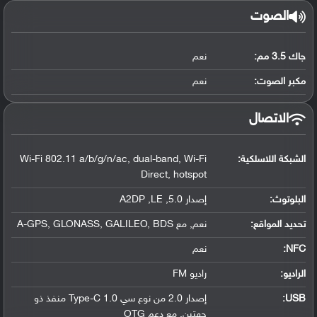
الصوت
جاك 3.5 مم:
نعم
مكبر الصوت:
نعم
الاتصال
الشبكة اللاسلكية:
Wi-Fi 802.11 a/b/g/n/ac, dual-band, Wi-Fi
Direct, hotspot
البلوتوث
:
إصدار 5.0, A2DP ,LE
تحديد المواقع
:
نعم, مع A-GPS, GLONASS, GALILEO, BDS
NFC
:
نعم
الراديو:
راديو FM
USB
:
إصدار 2.0 من نوع سي Type-C 1.0 منفذ ذو
جهتين, مع دعم OTG