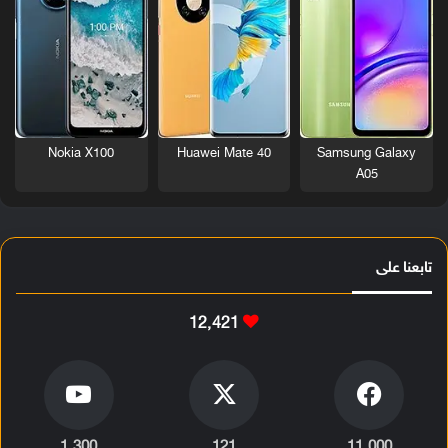
Nokia X100
Huawei Mate 40
Samsung Galaxy
A05
تابعنا على
12٬421
1٬300
121
11٬000