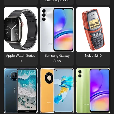
Sharp Aquos R6
Nokia 5210
Apple Watch Series
Samsung Galaxy
9
A05s