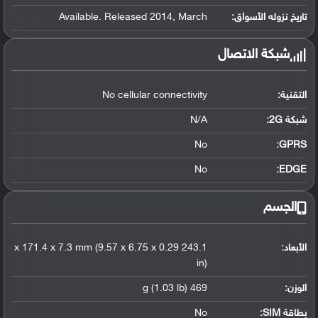
تاريخ نزوله الأسواق:
Available. Released 2014, March
شبكة الاتصال
التقنية:
No cellular connectivity
شبكة 2G:
N/A
No
GPRS:
No
EDGE:
الجسم
الأبعاد:
243.1 x 171.4 x 7.3 mm (9.57 x 6.75 x 0.29
in)
الوزن:
469 g (1.03 lb)
بطاقة SIM:
No