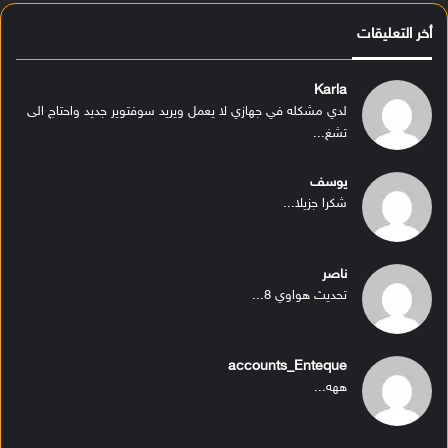
أخر التعليقات
Karla
لدي مشكله في جهازي لا يعمل ويريد سوفتوير جديد واحتاج الى
تشغ...
يوسف
شكرا جزيلا...
ناصر
تحديث هواوي 8...
accounts_Enteque
ههه...