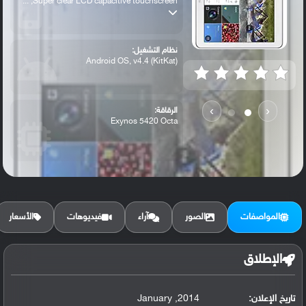
Super clear LCD capacitive touchscreen, ...
نظام التشغيل:
Android OS, v4.4 (KitKat)
›
‹
الرقاقة:
Exynos 5420 Octa
الرام / التخزين:
16/32 GB, 2 GB RAM
المواصفات
الصور
آراء
فيديوهات
الأسعار
الكاميرا الأساسية:
8 MP, autofocus, LED flash
الإطلاق
تاريخ الإعلان:
2014, January