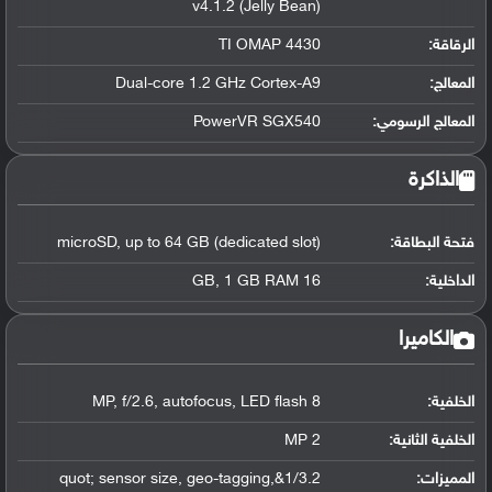
v4.1.2 (Jelly Bean)
الرقاقة
:
TI OMAP 4430
المعالج
:
Dual-core 1.2 GHz Cortex-A9
المعالج الرسومي
:
PowerVR SGX540
الذاكرة
فتحة البطاقة:
microSD, up to 64 GB (dedicated slot)
الداخلية:
16 GB, 1 GB RAM
الكاميرا
الخلفية:
8 MP, f/2.6, autofocus, LED flash
الخلفية الثانية:
2 MP
المميزات:
1/3.2&quot; sensor size, geo-tagging,