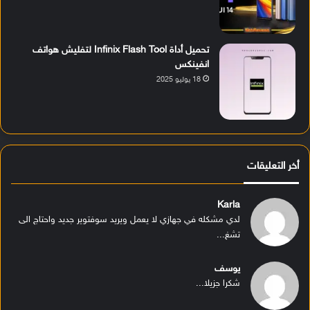
تحميل أداة Infinix Flash Tool لتفليش هواتف
انفينكس
18 يوليو 2025
أخر التعليقات
Karla
لدي مشكله في جهازي لا يعمل ويريد سوفتوير جديد واحتاج الى
تشغ...
يوسف
شكرا جزيلا...