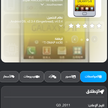
Super AMOLED Plus capacitive
touchscreen...
نظام التشغيل:
Android OS, v2.3.4 (Gingerbread), v4.0.4...
›
‹
الرقاقة:
TI OMAP 4430
الرام / التخزين:
16 GB, 1 GB RAM
المواصفات
الصور
آراء
فيديوهات
الأسعار
الكاميرا الأساسية:
8 MP, f/2.6, autofocus, LED flash
الإطلاق
تاريخ الإعلان:
2011, Q3