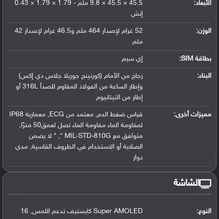
الأبعاد:
45.5 × 45.5 × 9.8 ملم - 1.79 × 1.79 × 0.43
إنش
الوزن:
52 غرام لإصدار 464 ملم و46.5 غرام لإصدار 42
ملم
بطاقة SIM:
إي سيم
البناء:
زجاج من الأمام (كورنينج جوريلا جلاس دي إكس)
وإطار الساعة من الفولاذ المقاوم للصدأ 316L أو
إطار من التيتانيوم
مميزات أخرى:
قياس ضغط الدم, معتمد من ECG, معمارية IP68
لمقاومة الماء مقاومة الماء تصل لعمق50 مترًا,
متوافق مع MIL-STD-810G *, * لا يضمن
الصلابة أو الاستخدام في الظروف القاسية, مدي
دوار
الشاشة
النوع:
Super AMOLED كابستيف تدعم اللمس, 16