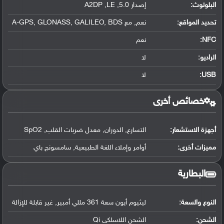
البلوتوث
:
إصدار 5.0, A2DP ,LE
تحديد المواقع
:
نعم, مع A-GPS, GLONASS, GALILEO, BDS
NFC
:
نعم
الراديو:
لا
USB
:
لا
خصائص أخرى
أجهزة الاستشعار:
التسارع, الدوران, معدل ضربات القلب, SpO2
مميزات أخرى:
أوامر وإملاء اللغة الطبيعية, سامسونج باي
البطارية
النوع والسعة:
ليثيوم أيون سعة 361 مللي أمبير, غير قابلة للإزالة
الشحن:
الشحن اللاسلكي Qi