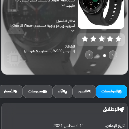
Super AMOLED كابستيف تدعم اللمس, 16
مليو...
نظام التشغيل:
أندرويد وير مع واجهة مستخدم One UI Watch...
الرقاقة:
إكزينوس W920 ( بمعمارية 5 نانو متر)
›
‹
الرام / التخزين:
16 جيجابايت مع 1.5 جيجابايت رام eMMC
المواصفات
الصور
آراء
فيديوهات
الأسعار
الكاميرا الأساسية:
لا تدعم
الإطلاق
تاريخ الإعلان:
11 أغسطس 2021
البطارية: