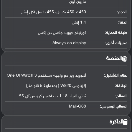
مليون لون
الحجم:
450 × 450 بكسل، 455 بكسل لكل إنش
الدقة:
1.4 إنش
طبقة الحماية:
كورنينج جوريلا جلاس دي إكس
مميزات أخرى:
Always-on display
المنصة
نظام التشغيل
:
أندرويد وير مع واجهة مستخدم One UI Watch 3
الرقاقة
:
إكزينوس W920 ( بمعمارية 5 نانو متر)
المعالج
:
ثنائي النواة 1.18 جيجاهيرتز كورتس آي 55
المعالج الرسومي
:
Mali-G68
الذاكرة