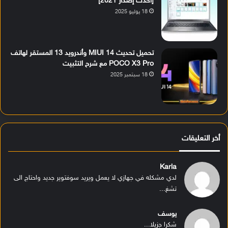
[أحدث إصدار 2021]
18 يوليو 2025
تحميل تحديث MIUI 14 وأندرويد 13 المستقر لهاتف
POCO X3 Pro مع شرح التثبيت
18 سبتمبر 2025
أخر التعليقات
Karla
لدي مشكله في جهازي لا يعمل ويريد سوفتوير جديد واحتاج الى
تشغ...
يوسف
شكرا جزيلا...