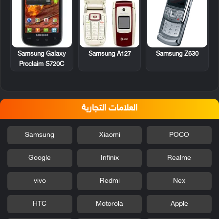
Samsung Galaxy
Samsung A127
Samsung Z630
Proclaim S720C
العلامات التجارية
Samsung
Xiaomi
POCO
Google
Infinix
Realme
vivo
Redmi
Nex
HTC
Motorola
Apple