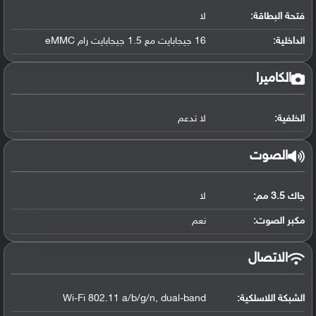
فتحة البطاقة:
لا
الداخلية:
16 جيجابايت مع 1.5 جيجابايت رام eMMC
الكاميرا
الخلفية:
لا تدعم
الصوت
جاك 3.5 مم:
لا
مكبر الصوت:
نعم
الاتصال
الشبكة اللاسلكية:
Wi-Fi 802.11 a/b/g/n, dual-band