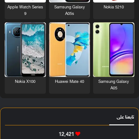
Nokia 5210
Apple Watch Series
Samsung Galaxy
9
A05s
Nokia X100
Huawei Mate 40
Samsung Galaxy
A05
تابعنا على
12٬421