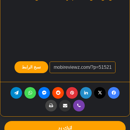
نسخ الرابط
فيسبوك
‫X
لينكدإن
بينتيريست
‏Reddit
ماسنجر
واتساب
تيلقرام
ڤايبر
مشاركة عبر البريد
طباعة
اترك رد