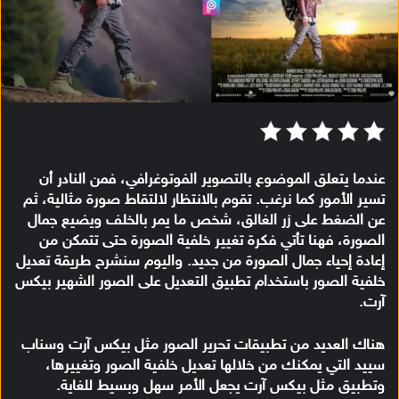
عندما يتعلق الموضوع بالتصوير الفوتوغرافي، فمن النادر أن
تسير الأمور كما نرغب. تقوم بالانتظار لالتقاط صورة مثالية، ثم
عن الضغط على زر الغالق، شخص ما يمر بالخلف ويضيع جمال
الصورة، فهنا تأتي فكرة
تغيير خلفية الصورة
حتى تتمكن من
إعادة إحياء جمال الصورة من جديد. واليوم سنشرح طريقة
تعديل
خلفية الصور
باستخدام تطبيق التعديل على الصور الشهير
بيكس
آرت
.
هناك العديد من تطبيقات تحرير الصور مثل بيكس آرت وسناب
سييد التي يمكنك من خلالها
تعديل خلفية الصور
وتغييرها،
وتطبيق مثل
بيكس آرت
يجعل الأمر سهل وبسيط للغاية.