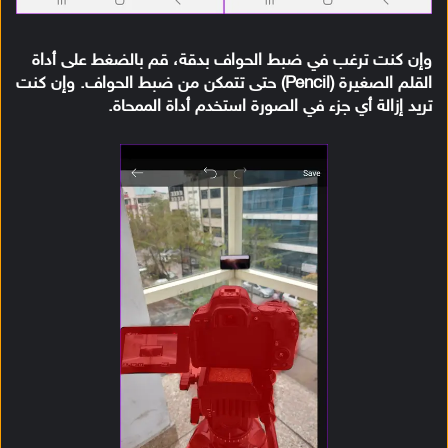
وإن كنت ترغب في ضبط الحواف بدقة، قم بالضغط على أداة
القلم الصغيرة (Pencil) حتى تتمكن من ضبط الحواف. وإن كنت
تريد إزالة أي جزء في الصورة استخدم أداة الممحاة.