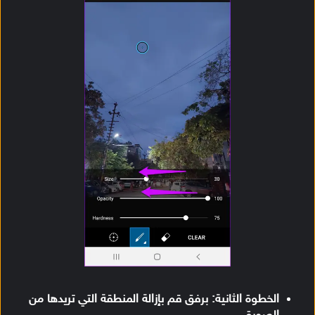
الخطوة الثانية: برفق قم بإزالة المنطقة التي تريدها من