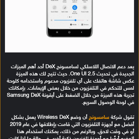
يعد دعم الاتصال اللاسلكي لسامسونج DeX أحد أهم الميزات
الجديدة في تحديث One UI 2.5. حيث تتيح لك هذه الميزة
عكس شاشة هاتفك على أي تلفزيون مدعوم واستخدامه كلوحة
لمس للتحكم في التلفزيون من خلال بعض الإيماءات. بإمكانك
تجربة هذه الميزة من خلال الضغط على أيقونة Samsung DeX
في لوحة الوصول السريع.
تقول شركة
سامسونج
أن وضع Wireless DeX يعمل بشكل
أفضل مع أجهزة التلفزيون التي قامت بإطلاقها في عام 2019
أو في وقت لاحق. وبالرغم من ذلك، يمكنك استخدام هذا
الوضع أيضًا مع أجهزة تلفزيون ذكية أخرى في حالة ما إذا كانت