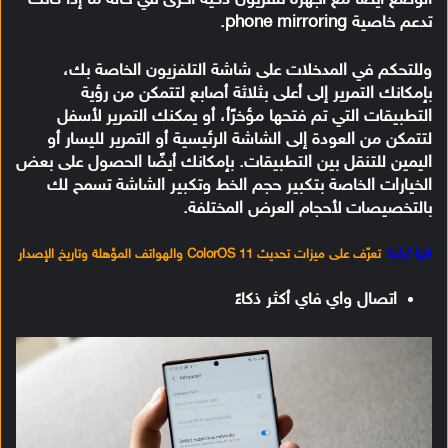
تدعم خاصية phone mirroring.
وللتحكم في المدخلات على شاشة التلفزيون الخاصة بك،
بإمكانك التمرير إلى أعلى بثلاثة أصابع لتتمكن من رؤية
التطبيقات التي تم فتحها مؤخرًأ، أو يمكنك التمرير لأسفل
لتتمكن من العودة إلى الشاشة الرئيسية أو التمرير لليسار أو
اليمين للتنقل بين التطبيقات. بإمكانك أيضًا الحصول على بعض
الخيارات الخاصة بتكبير حجم الخط وتكبير الشاشة تسمح لك
بالتخصيصات لأحجام العرض المختلفة.
اقرأ أيضًا:
تعرّف على ميزات تحديث ColorOS 11 والهواتف المؤهلة وتاريخ الإصدار
اتصال واي فاي أكثر ذكاءً