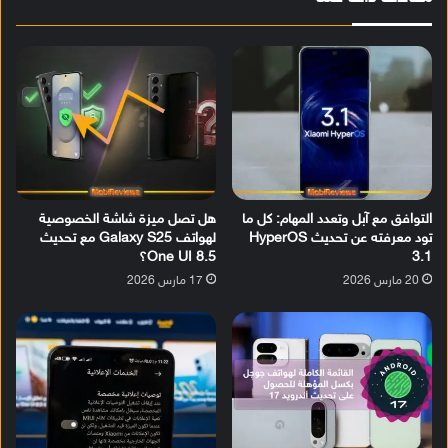
التوافق مع آبل وتعدد المهام: كل ما
هل تصل ميزة شاشة الخصوصية
تود معرفته عن تحديث HyperOS
لهواتف Galaxy S25 مع تحديث
3.1
One UI 8.5؟
20 مارس 2026
17 مارس 2026