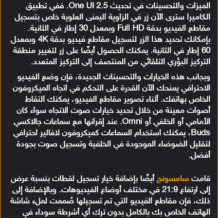
الميزات والتحسينات في تحديث One UI 2.5. ففي تطبيق
الكاميرا سترى الآن زر في الزاوية اليمنى العلوية خاص بتسجيل
مقاطع الفيديو بدقة Full HD وبمعدل 30 إطار في الثانية.
بإمكانك تحديد هذا الزر لتسجيل مقاطع فيديو بدقة 4K وبمعدل
60 إطار في الثانية. يمكنك الحصول أيضًا على زر لتغيير منطقة
التركيز البؤري التلقائي من المنتصف إلى التركيز المتعدد.
وبجانب هذه الخيارات والتحسينات الجديدة، فإن وضع الفيديو
الاحترافي يمنحك الآن القدرة على التحكم في اتجاه الميكروفون
الخاص بهاتفك. أثناء تصوير مقاطع الفيديو، يمكنك التقاط
أصوات معينة من خلال تحديد خيارات صوت الاتجاه سواء كان
الأمامي أو الخلفي أو Omni. عند إقرانها مع سماعات جالاكسي
Buds، يمكنك استخدام السماعات كميكروفون لافالير احترافي
لتقليل الضوضاء الموجودة في الخلفية وتسجيل صوت بجودة
أفضل.
قامت
سامسونج
أيضًا بإضافة خيار تسجيل لقطات بنسبة عرض
إلى ارتفاع 21:9 في مختلف أوضاع الفيديوهات. وبالإضافة إلى
ذلك، فإن مقاطع الفيديو التي تم تسجيلها صُممت لملء شاشة
الهاتف الخاص بك بالكامل بدون ترك أي أشرطة سوداء في