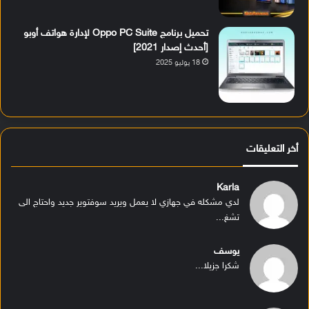
تحميل برنامج Oppo PC Suite لإدارة هواتف أوبو
[أحدث إصدار 2021]
18 يوليو 2025
أخر التعليقات
Karla
لدي مشكله في جهازي لا يعمل ويريد سوفتوير جديد واحتاج الى
تشغ...
يوسف
شكرا جزيلا...