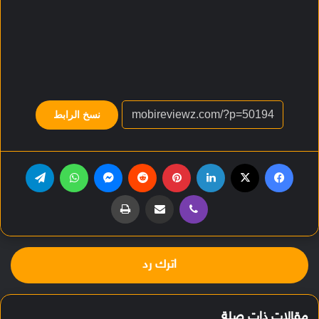
نسخ الرابط
فيسبوك
‫X
لينكدإن
بينتيريست
‏Reddit
ماسنجر
واتساب
تيلقرام
ڤايبر
مشاركة عبر البريد
طباعة
اترك رد
مقالات ذات صلة