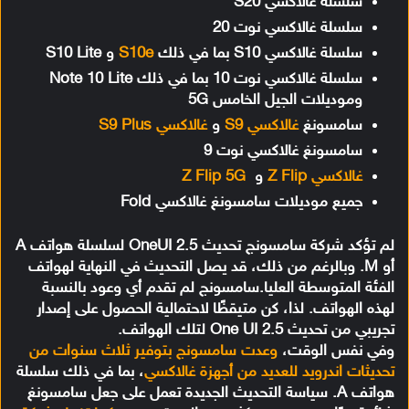
سلسلة غالاكسي S20
سلسلة غالاكسي نوت 20
سلسلة غالاكسي S10 بما في ذلك
S10e
و S10 Lite
سلسلة غالاكسي نوت 10 بما في ذلك Note 10 Lite
وموديلات الجيل الخامس 5G
سامسونغ
غالاكسي S9
و
غالاكسي S9 Plus
سامسونغ غالاكسي نوت 9
غالاكسي Z Flip
و
Z Flip 5G
جميع موديلات سامسونغ غالاكسي Fold
لم تؤكد شركة سامسونج تحديث OneUI 2.5 لسلسلة هواتف A
أو M. وبالرغم من ذلك، قد يصل التحديث في النهاية لهواتف
الفئة المتوسطة العليا.سامسونج لم تقدم أي وعود بالنسبة
لهذه الهواتف. لذا، كن متيقظًا لاحتمالية الحصول على إصدار
تجريبي من تحديث One UI 2.5 لتلك الهواتف.
وفي نفس الوقت،
وعدت سامسونج بتوفير ثلاث سنوات من
تحديثات اندرويد للعديد من أجهزة غالاكسي
، بما في ذلك سلسلة
هواتف A. سياسة التحديث الجديدة تعمل على جعل سامسونغ