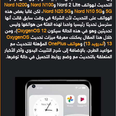
التحديث لـهواتف Nord 2 Lite و
Nord N100
و
Nord N200
5G
و
Nord N10 5G
و
Nord N20 5G
، لكن غالبا بعض هذه
الهواتف على التحديث لأن الشركة في وقت سابق قالت أنها
سترسل تحديثا رئيسيا واحدا لهذه الفئة من هواتفها وليس
تحديثين وهو في هذه الحالة سيكون
OxygenOS 12
)، ومن
خلال هذا المقال يمكنك معرفة ميزات تحديث
OxygenOS
13
(
أندرويد 13
) و
هواتف OnePlus
المؤهلة للتحديث مع
مواعيد الطرح، بالإضافة إلى شرح التثبيت اليدوي وآخر الأخبار
المتعلقة بالتحديث مع وضع روابط التحميل في حالة توفرها.