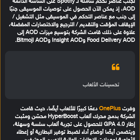
لجلب عناصر تحكم شاملة لـ Spotify على الشاشة الدائمة
AOD، إذ يمكن الآن الحصول على توصيات الموسيقى جنبًا
إلى جنب مع عناصر التحكم في الموسيقى مثل التشغيل /
الإيقاف المؤقت والتقديم / الترجيع والاختصارات المفضلة،
علاوة على ذلك قامت الشركة بتوسيع ميزات AOD إلى
Food Delivery AOD وInsight AOD وBitmoji AOD.
تحسينات الألعاب
وفرت
OnePlus
دعمًا كبيرًا للألعاب أيضًا، حيث قامت
الشركة بدمج محرك ألعاب HyperBoost محسّن ومثبت
إطار GPA 4.0 للحصول على تجربة ألعاب سلسة وسهلة،
ويتضمن أيضًا أوضاع أداء لضبط توفير البطارية أو إعطاء