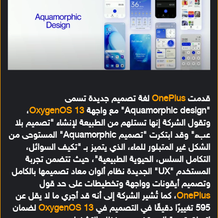
قدمت
OnePlus
لغة تصميم جديدة تسمى
"Aquamorphic design" مع واجهة
OxygenOS 13
،
وتقول الشركة إنها تستلهم من الطبيعة لإنشاء "تصميم بلا
عبء" وقد ابتكرت "تصميم Aquamorphic" المستوحى من
الشكل غير المتبلور للماء، الذي يتميز بـ "تكيف السوائل،
التكامل السلس، الحيوية الطبيعية"، حيث تتضمن تجربة
المستخدم "UX" الجديدة نظام ألوان معاد تصميمها بالكامل
وتصميم أيقونات وواجهة وتخطيطات على حد قول
OnePlus
، كما تُشير الشركة إلى أنه قد أجري ما لا يقل عن
595 تغييرًا دقيقًا في التصميم في
OxygenOS 13
لضمان