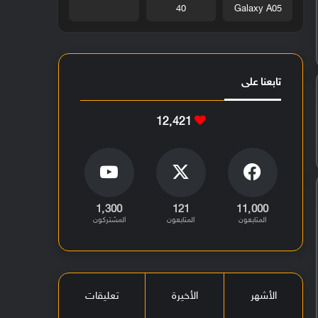
40
Galaxy A05
تابعنا على
12٬421
1٬300
121
11٬000
المتابعون
المتابعون
المشتركون
الأشهر
الأخيرة
تعليقات