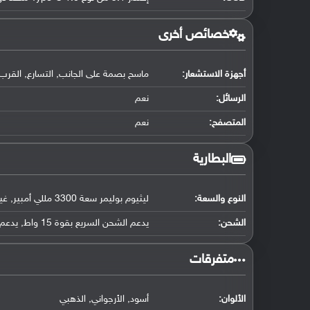
خصائص أخرى
أجهزة الاستشعار:
ماسح بصمة على الجانب, التسارع, القرب
الرسائل:
نعم
المتصفح:
نعم
البطارية
النوع والسعة:
ليثيوم بوليمر سعة 3300 مللي أمبير, غير قابلة للإزالة
الشحن:
يدعم الشحن السريع بقوة 15 واط, يدعم الشحن الاسلكي
‏متفرقات‏
الألوان:
أسود, الأرجواني, الذهبي