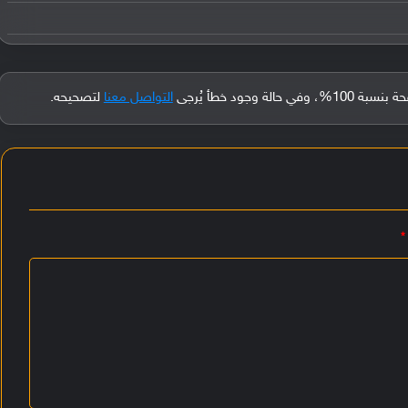
جود خطأ يُرجى
التواصل معنا
لتصحيحه.
*