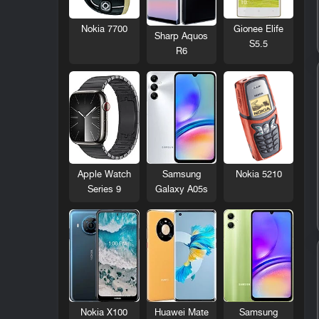
Nokia 7700
Gionee Elife
Sharp Aquos
S5.5
R6
Nokia 5210
Apple Watch
Samsung
Series 9
Galaxy A05s
Nokia X100
Huawei Mate
Samsung