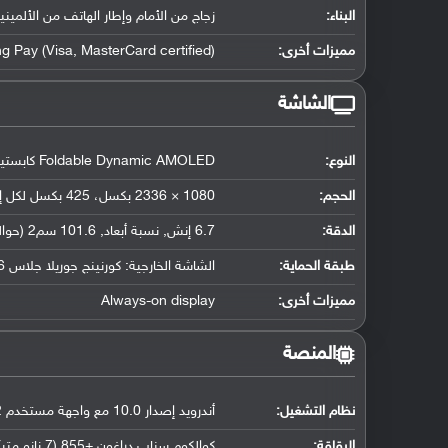
البناء:
زجاج من الأمام وإطار الهاتف من الألميني
مميزات أخرى:
 Pay (Visa, MasterCard certified)
الشاشة
النوع:
Foldable Dynamic AMOLED كابستيف تدعم اللمس, 16 مليون لون - الشاشة الخارجية: 1.1إنش, Super AMOLED
الحجم:
1080 × 2336 بكسل، 425 بكسل لكل إنش - الشاشة الخارجية: 300 × 112 بكسل
الدقة:
6.7 إنش, نسبة أبعاد, 101.6 سم2 (حوالي 82.5 ٪ من نسبة الإستحواذ على الشاشة)
طبقة الحماية:
الشاشة الخارجية: كورنينج جوريلا جلاس 6
مميزات أخرى:
Always-on display
المنصة
نظام التشغيل
:
أندرويد إصدار 10.0 مع واجهة مستخدم One UI 2
الرقاقة
:
كوالكوم سناب دراغون +855 (7 نانو متر)