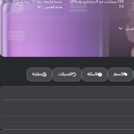
256 جيجابايت مع 8 جيجابايت رام UFS
عدسة واسعة بدقة 12 ميجابكسل (
3.0
فتحة العدس...
مقارنة
الأسعار
الأسئلة
التحديثات