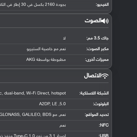
الفيديو:
بجودة 2160 بكسل في 30 إطار في الثانية
الصوت
جاك 3.5 مم:
لا
مكبر الصوت:
نعم مع خاصية الستيريو
مميزات أخرى:
مظبوطة بواسطة AKG
الاتصال
الشبكة اللاسلكية:
, dual-band, Wi-Fi Direct, hotspot
البلوتوث
:
5.0, A2DP, LE
تحديد المواقع
:
نعم, مع A-GPS, GLONASS, GALILEO, BDS
NFC
:
نعم
USB
:
إصدار 3.1 من نوع Type-C 1.0 منفذ ذو جهتين, مع دعم OTG