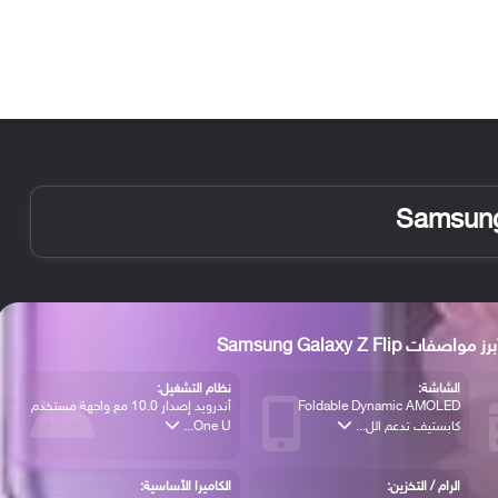
الأخبار
مقالات
الأجهزة
الأنظمة والتطبيقات
رز مواصفات Samsung Galaxy Z Flip
الشاشة:
نظام التشغيل:
Foldable Dynamic AMOLED
أندرويد إصدار 10.0 مع واجهة مستخدم
كابستيف تدعم الل...
One U...
الرام / التخزين:
الكاميرا الأساسية: