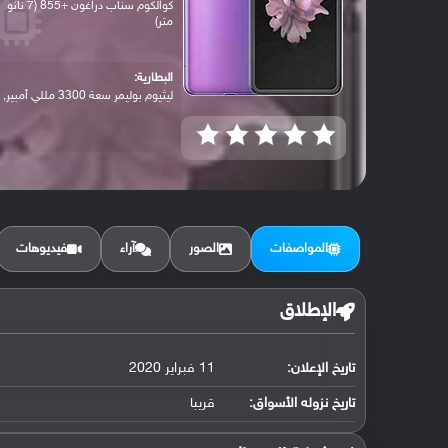
كوالكوم سناب دراغون +855 (7 نانو
متر)
البطارية:
ليثيوم بوليمر سعة 3300 مللي أمبير, غير ق...
المواصفات
الصور
آراء
فيديوهات
الإطلاق
تاريخ الإعلان:
11 فبراير 2020
تاريخ نزوله الأسواق:
قريبا