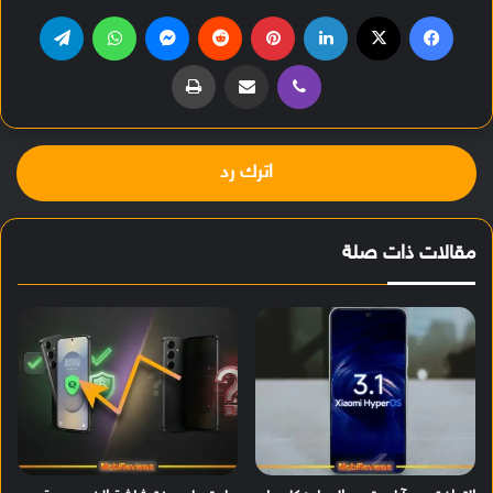
فيسبوك
‫X
لينكدإن
بينتيريست
‏Reddit
ماسنجر
واتساب
تيلقرام
ڤايبر
مشاركة عبر البريد
طباعة
اترك رد
مقالات ذات صلة