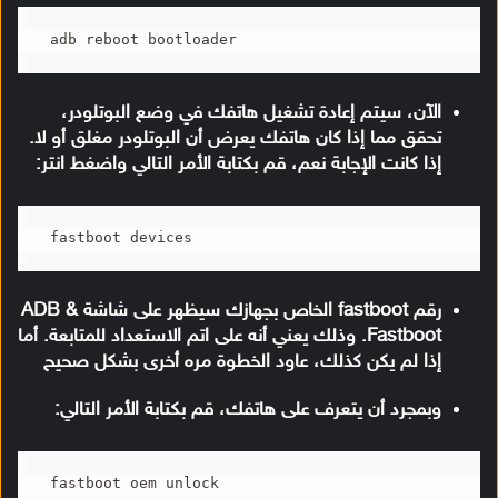
adb reboot bootloader
الآن، سيتم إعادة تشغيل هاتفك في وضع البوتلودر،
تحقق مما إذا كان هاتفك يعرض أن البوتلودر مغلق أو لا.
إذا كانت الإجابة نعم، قم بكتابة الأمر التالي واضغط انتر:
fastboot devices
رقم fastboot الخاص بجهازك سيظهر على شاشة ADB &
Fastboot. وذلك يعني أنه على اتم الاستعداد للمتابعة. أما
إذا لم يكن كذلك، عاود الخطوة مره أخرى بشكل صحيح
وبمجرد أن يتعرف على هاتفك، قم بكتابة الأمر التالي:
fastboot oem unlock