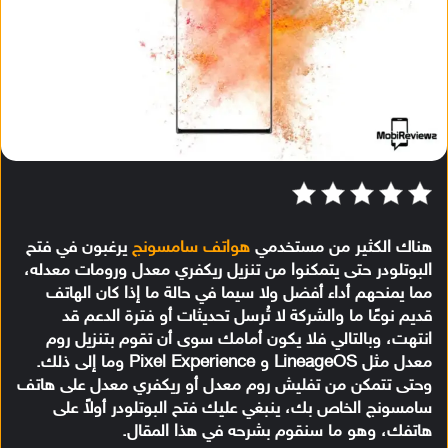
هناك الكثير من مستخدمي
هواتف سامسونج
يرغبون في فتح
البوتلودر حتى يتمكنوا من تنزيل ريكفري معدل ورومات معدله،
مما يمنحهم أداء أفضل ولا سيما في حالة ما إذا كان الهاتف
قديم نوعًا ما والشركة لا تُرسل تحديثات أو فترة الدعم قد
انتهت، وبالتالي فلا يكون أمامك سوى أن تقوم بتنزيل روم
معدل مثل LineageOS و Pixel Experience وما إلى ذلك.
وحتى تتمكن من تفليش روم معدل أو ريكفري معدل على هاتف
سامسونج الخاص بك، ينبغي عليك فتح البوتلودر أولاً على
هاتفك، وهو ما سنقوم بشرحه في هذا المقال.