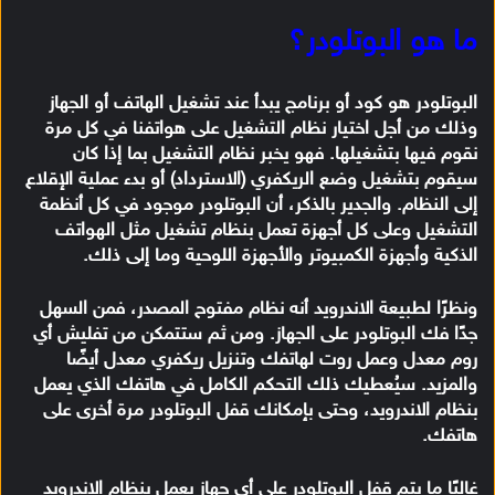
ما هو البوتلودر؟
البوتلودر هو كود أو برنامج يبدأ عند تشغيل الهاتف أو الجهاز
وذلك من أجل اختيار نظام التشغيل على هواتفنا في كل مرة
نقوم فيها بتشغيلها. فهو يخبر نظام التشغيل بما إذا كان
سيقوم بتشغيل وضع الريكفري (الاسترداد) أو بدء عملية الإقلاع
إلى النظام. والجدير بالذكر، أن البوتلودر موجود في كل أنظمة
التشغيل وعلى كل أجهزة تعمل بنظام تشغيل مثل الهواتف
الذكية وأجهزة الكمبيوتر والأجهزة اللوحية وما إلى ذلك.
ونظرًا لطبيعة الاندرويد أنه نظام مفتوح المصدر، فمن السهل
جدًا فك البوتلودر على الجهاز. ومن ثم ستتمكن من تفليش أي
روم معدل وعمل روت لهاتفك وتنزيل ريكفري معدل أيضًا
والمزيد. سيُعطيك ذلك التحكم الكامل في هاتفك الذي يعمل
بنظام الاندرويد، وحتى بإمكانك قفل البوتلودر مرة أخرى على
هاتفك.
غالبًا ما يتم قفل البوتلودر على أي جهاز يعمل بنظام الاندرويد