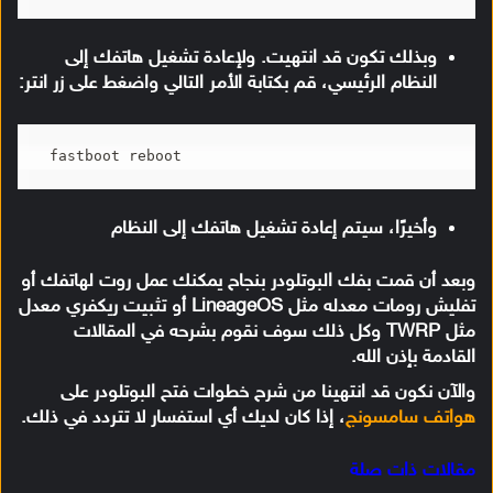
وبذلك تكون قد انتهيت. ولإعادة تشغيل هاتفك إلى
النظام الرئيسي، قم بكتابة الأمر التالي واضغط على زر انتر:
fastboot reboot
وأخيرًا، سيتم إعادة تشغيل هاتفك إلى النظام
وبعد أن قمت بفك البوتلودر بنجاح يمكنك عمل روت لهاتفك أو
تفليش رومات معدله مثل LineageOS أو تثبيت ريكفري معدل
مثل TWRP وكل ذلك سوف نقوم بشرحه في المقالات
القادمة بإذن الله.
والآن نكون قد انتهينا من شرح خطوات فتح البوتلودر على
هواتف سامسونج
، إذا كان لديك أي استفسار لا تتردد في ذلك.
مقالات ذات صلة