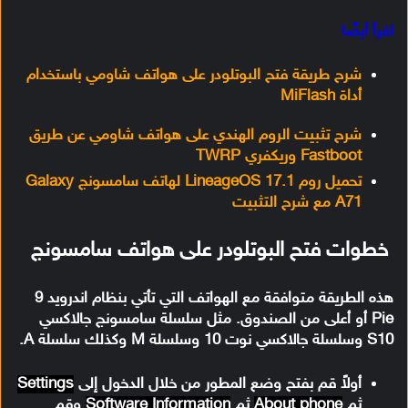
اقرأ أيضًا
شرح طريقة فتح البوتلودر على هواتف شاومي باستخدام
أداة MiFlash
شرح تثبيت الروم الهندي على هواتف شاومي عن طريق
Fastboot وريكفري TWRP
تحميل روم LineageOS 17.1 لهاتف سامسونج Galaxy
A71 مع شرح التثبيت
خطوات فتح البوتلودر على هواتف سامسونج
هذه الطريقة متوافقة مع الهواتف التي تأتي بنظام اندرويد 9
Pie أو أعلى من الصندوق. مثل سلسلة سامسونج جالاكسي
S10 وسلسلة جالاكسي نوت 10 وسلسلة M وكذلك سلسلة A.
أولاً قم بفتح وضع المطور من خلال الدخول إلى
Settings
ثم
About phone
ثم
Software Information
وقم