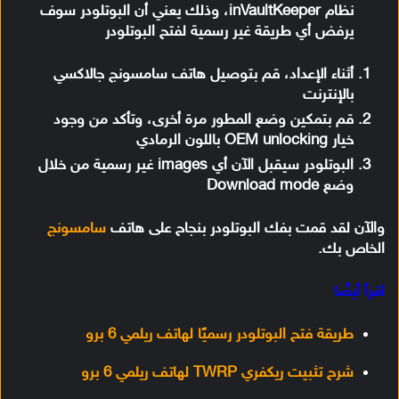
نظام inVaultKeeper، وذلك يعني أن البوتلودر سوف
يرفض أي طريقة غير رسمية لفتح البوتلودر
أثناء الإعداد، قم بتوصيل هاتف سامسونج جالاكسي
بالإنترنت
قم بتمكين وضع المطور مرة أخرى، وتأكد من وجود
خيار OEM unlocking باللون الرمادي
البوتلودر سيقبل الآن أي images غير رسمية من خلال
وضع Download mode
والآن لقد قمت بفك البوتلودر بنجاح على هاتف
سامسونج
الخاص بك.
اقرأ أيضًا
طريقة فتح البوتلودر رسميًا لهاتف ريلمي 6 برو
شرح تثبيت ريكفري TWRP لهاتف ريلمي 6 برو