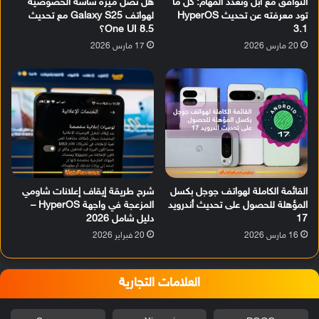
التوافق مع آبل وتعدد المهام: كل ما
هل تصل ميزة شاشة الخصوصية
تود معرفته عن تحديث HyperOS
لهواتف Galaxy S25 مع تحديث
3.1
One UI 8.5؟
20 مارس 2026
17 مارس 2026
القائمة الكاملة لهواتف جوجل بكسل
شرح طريقة إيقاف إعلانات شاومي
المؤهلة للحصول على تحديث أندرويد
المزعجة في واجهة HyperOS –
17
دليل شامل 2026
16 مارس 2026
20 فبراير 2026
العلامات التجارية