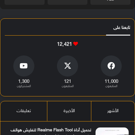
تابعنا على
12٬421
1٬300
121
11٬000
المتابعون
المتابعون
المشتركون
الأشهر
الأخيرة
تعليقات
تحميل أداة Realme Flash Tool لتفليش هواتف