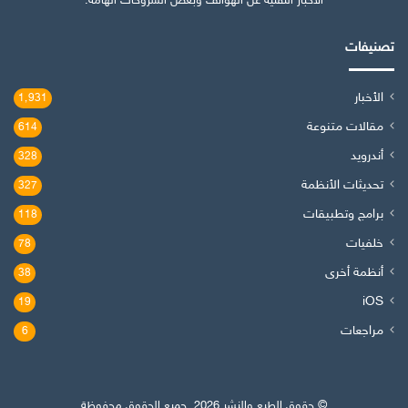
الأخبار التقنية عن الهواتف وبعض الشروحات الهامة.
تصنيفات
الأخبار
1٬931
مقالات متنوعة
614
أندرويد
328
تحديثات الأنظمة
327
برامج وتطبيقات
118
خلفيات
78
أنظمة أخرى
38
iOS
19
مراجعات
6
© حقوق الطبع والنشر 2026, جميع الحقوق محفوظة