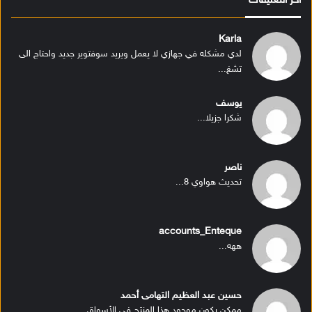
أخر التعليقات
Karla
لدي مشكله في جهازي لا يعمل ويريد سوفتوير جديد واحتاج الى
تشغ...
يوسف
شكرا جزيلا...
ناصر
تحديث هواوي 8...
accounts_Enteque
ههه...
حسين عبد العظيم التهامى أحمد
ممكن يكون موجود هذا المنتج في الأسواق...